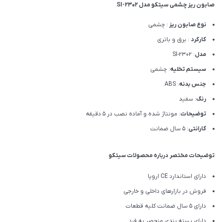
صابون ریز چشمی سیتکو مدل SI-2302
نوع صابون ریز
: چشمی
کارکرد
: برق و باتری
مدل
: SI-2302
سیستم تخلیه
: چشمی
جنس بدنه
: ABS
رنگ
: سفید
توضیحات
: مونتاژ شده و آماده نصب در 5 دقیقه
گارانتی
: 5 سال ضمانت
توضیحات مختصر درباره محصولات سیتکو
دارای استاندارد CE اروپا
فروش در بازارهای داخلی و خارجی
دارای 5 سال ضمانت کلیه قطعات
دارای بسته بندی منحصر به فرد