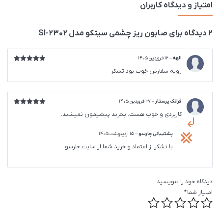
امتیاز و دیدگاه کاربران
2 دیدگاه برای
صابون ریز چشمی سیتکو مدل SI-2302
الهه
–
12 فروردین 1405
امتیاز
5
از
رویه سفارش خوب بود تشکر
5
فرانک پرستار
–
27 فروردین 1405
امتیاز
5
از
کاربردی و خوب هست. بخرید پیشیمون نمیشید.
5
پشتیبانی چارسو
–
15 اردیبهشت 1405
با تشکر از اعتماد و خرید شما از سایت چارسو
دیدگاه خود را بنویسید
امتیاز شما
*