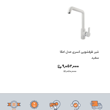
شیر ظرفشویی کسری مدل امگا
سفید
9,052,000
12,070,000