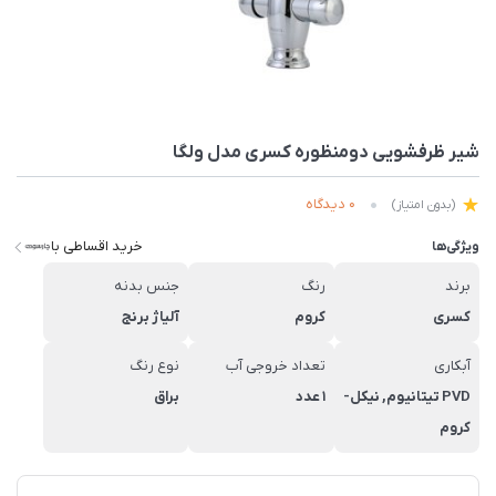
شیر ظرفشویی دومنظوره کسری مدل ولگا
0 دیدگاه
(بدون امتیاز)
خرید اقساطی با
ویژگی‌ها
برند
رنگ
جنس بدنه
کسری
کروم
آلیاژ برنج
آبکاری
تعداد خروجی آب
نوع رنگ
PVD تیتانیوم, نیکل-
1 عدد
براق
کروم