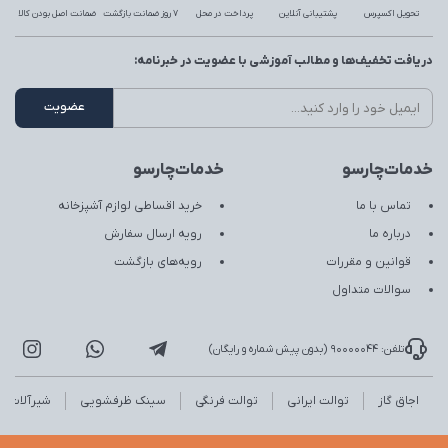
تحویل اکسپرس
پشتیبانی آنلاین
پرداخت در محل
7 روز ضمانت بازگشت
ضمانت اصل بودن کالا
دریافت تخفیف‌ها و مطالب آموزشی با عضویت در خبرنامه:
خدمات‌چارسو
خدمات‌چارسو
تماس با ما
خرید اقساطی لوازم آشپزخانه
درباره ما
رویه ارسال سفارش
قوانین و مقررات
رویه‌های بازگشت
سوالات متداول
تلفن: 90000044 (بدون پیش شماره و رایگان)
اجاق گاز
توالت ایرانی
توالت فرنگی
سینک ظرفشویی
شیرآلات