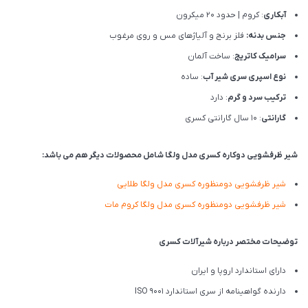
آبکاری
: کروم | حدود 20 میکرون
جنس بدنه:
فلز برنج و آلیاژهای مس و روی مرغوب
سرامیک کاتریج
: ساخت آلمان
نوع اسپری سری شیر آب
: ساده
ترکیب سرد و گرم
: دارد
گارانتی
: 10 سال گارانتی کسری
شیر ظرفشویی دوکاره کسری مدل ولگا شامل محصولات دیگر هم می باشد:
شیر ظرفشویی دومنظوره کسری مدل ولگا طلایی
شیر ظرفشویی دومنظوره کسری مدل ولگا کروم مات
توضیحات مختصر درباره شیرآلات کسری
دارای استاندارد اروپا و ایران
دارنده گواهینامه از سری استاندارد ISO 9001