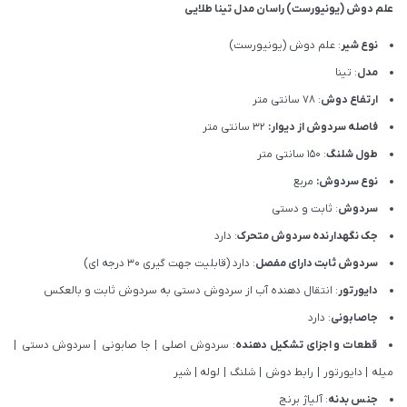
علم دوش (یونیورست) راسان مدل تینا طلایی
نوع شیر
: علم دوش (یونیورست)
مدل
: تینا
ارتفاع دوش
: 78 سانتی متر
فاصله سردوش از دیوار:
32 سانتی متر
طول شلنگ
: 150 سانتی متر
نوع سردوش:
مربع
سردوش
: ثابت و دستی
جک نگهدارنده سردوش متحرک
: دارد
سردوش ثابت دارای مفصل
: دارد (قابلیت جهت گیری 30 درجه ای)
دایورتور
: انتقال دهنده آب از سردوش دستی به سردوش ثابت و بالعکس
جاصابونی
: دارد
قطعات و اجزای تشکیل دهنده
: سردوش اصلی
|
جا صابونی
|
سردوش دستی
|
میله
|
دایورتور
|
رابط دوش
|
شلنگ
|
لوله
|
شیر
جنس بدنه
: آلیاژ برنج