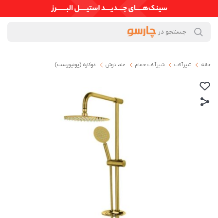
خانه
شیرآلات
شیرآلات حمام
علم دوش
دوکاره (یونیورست)