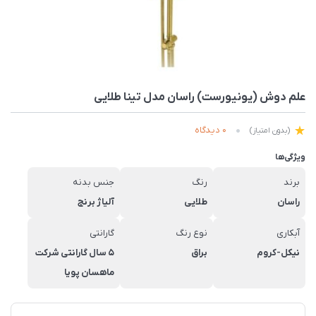
علم دوش (یونیورست) راسان مدل تینا طلایی
0 دیدگاه
(بدون امتیاز)
ویژگی‌ها
برند
رنگ
جنس بدنه
راسان
طلایی
آلیاژ برنج
آبکاری
نوع رنگ
گارانتی
نیکل-کروم
براق
5 سال گارانتی شرکت
ماهسان پویا