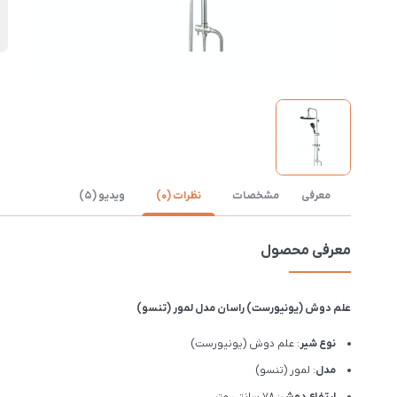
ن
معرفی
مشخصات
نظرات (0)
ویدیو (5)
معرفی محصول
علم دوش (یونیورست) راسان مدل لمور (تنسو)
نوع شیر
: علم دوش (یونیورست)
مدل
: لمور (تنسو)
ارتفاع دوش
: 78 سانتی متر