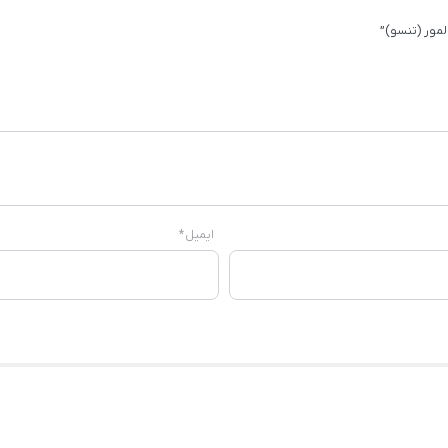
مور (تنسو)”
ایمیل
*