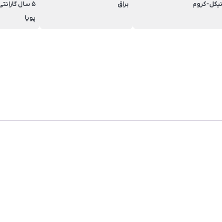
یکل-کروم
براق
5 سال گاران
پویا