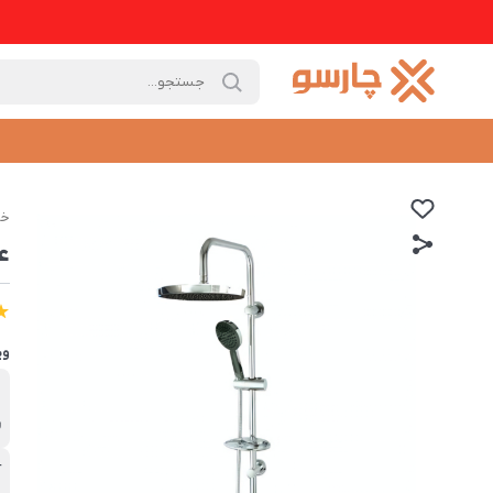
خا
ع
وی
ب
ر
آ