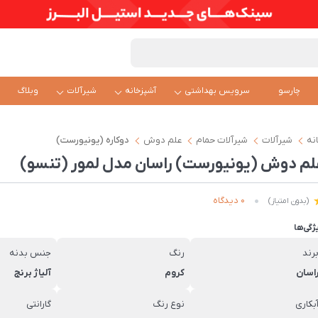
چارسو
سرویس بهداشتی
آشپزخانه
شیرآلات
وبلاگ
نه
شیرآلات
شیرآلات حمام
علم دوش
دوکاره (یونیورست)
لم دوش (یونیورست) راسان مدل لمور (تنسو)
0 دیدگاه
(بدون امتیاز)
ژگی‌ها
رند
رنگ
جنس بدنه
اسان
کروم
آلیاژ برنج
بکاری
نوع رنگ
گارانتی