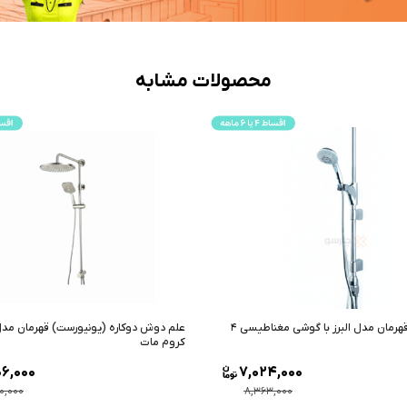
محصولات مشابه
کاره (یونیورست) قهرمان مدل پارسه
شیر دوش شادان مدل فیروزه طلایی
8,000
20,806,000
,000
24,770,000