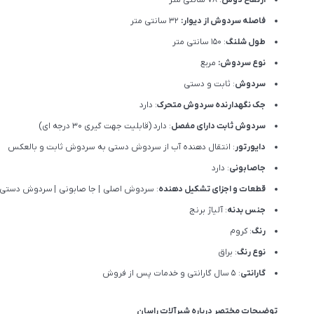
فاصله سردوش از دیوار:
32 سانتی متر
طول شلنگ
: 150 سانتی متر
نوع سردوش:
مربع
سردوش
: ثابت و دستی
جک نگهدارنده سردوش متحرک
: دارد
سردوش ثابت دارای مفصل
: دارد (قابلیت جهت گیری 30 درجه ای)
دایورتور
: انتقال دهنده آب از سردوش دستی به سردوش ثابت و بالعکس
جاصابونی
: دارد
قطعات و اجزای تشکیل دهنده
: سردوش اصلی
|
جا صابونی
|
سردوش دستی
جنس بدنه
: آلیاژ برنج
رنگ
: کروم
نوع رنگ
: براق
گارانتی
: 5 سال گارانتی و خدمات پس از فروش
توضیحات مختصر درباره شیرآلات راسان