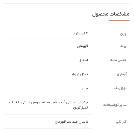
مشخصات محصول
4 کیلوگرم
وزن
برند
قهرمان
جنس بدنه
استیل
آبکاری
نیکل-کروم
نوع رنگ
براق
پاشش سوزنی آب با قطر منظم, دوش دستی با قابلیت
سایر توضیحات
تمیز کردن
گارانتی
5 سال ضمانت قهرمان