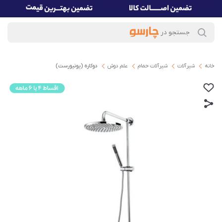
خانه
شیرآلات
شیرآلات حمام
علم دوش
دوکاره (یونیورست)