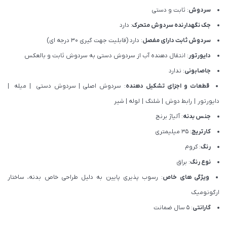
سردوش
: ثابت و دستی
جک نگهدارنده سردوش متحرک
: دارد
سردوش ثابت دارای مفصل
: دارد (قابلیت جهت گیری 30 درجه ای)
دایورتور
: انتقال دهنده آب از سردوش دستی به سردوش ثابت و بالعکس
جاصابونی
: ندارد
قطعات و اجزای تشکیل دهنده
: سردوش اصلی
|
سردوش دستی
|
میله
|
دایورتور
|
رابط دوش
|
شلنگ
|
لوله
|
شیر
جنس بدنه
: آلیاژ برنج
کارتریج
: 35 میلیمتری
رنگ
: کروم
نوع رنگ
: براق
ویژگی های خاص
: رسوب پذیری پایین به دلیل طراحی خاص بدنه، ساختار
ارگونومیک
گارانتی
: 5 سال ضمانت