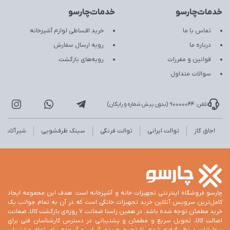
خدمات‌چارسو
خدمات‌چارسو
تماس با ما
خرید اقساطی لوازم آشپزخانه
درباره ما
رویه ارسال سفارش
قوانین و مقررات
رویه‌های بازگشت
سوالات متداول
تلفن: 90000044 (بدون پیش شماره و رایگان)
اجاق گاز
توالت ایرانی
توالت فرنگی
سینک ظرفشویی
شیرآلات
چارسو فروشگاه اینترنتی تجهیزات خانه و آشپزخانه است. هدف این مجموعه ایجاد
کامل‌ترین سرویس آنلاین خرید تجهیزات خانگی است که در آن به تمام جوانب یک
خرید مطمئن توجه شده باشد. در همین راستا ضمانت 7 روزه‌ی بازگشت کالا، ضمانت
اصالت کالا، تحویل سریع و مطمئن و پشتیبانی در دسترس کارشناسان فنی برای