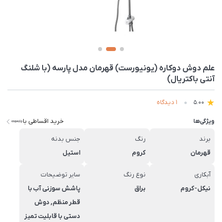
علم دوش دوکاره (یونیورست) قهرمان مدل پارسه (با شلنگ
آنتی باکتریال)
1 دیدگاه
5.00
خرید اقساطی با
ویژگی‌ها
برند
رنگ
جنس بدنه
قهرمان
کروم
استیل
آبکاری
نوع رنگ
سایر توضیحات
نیکل-کروم
براق
پاشش سوزنی آب با
قطر منظم, دوش
دستی با قابلیت تمیز