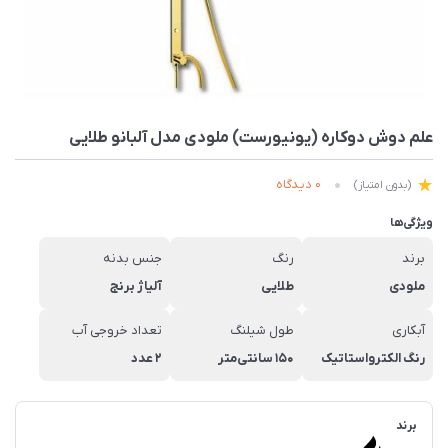
علم دوش دوکاره (یونیورست) ملودی مدل آلبانو طلایی
0 دیدگاه
(بدون امتیاز)
ویژگی‌ها
برند
رنگ
جنس بدنه
ملودی
طلایی
آلیاژ برنج
آبکاری
طول شیلنگ
تعداد خروجی آب
رنگ الکترواستاتیک
150 سانتی‌متر
2 عدد
برند