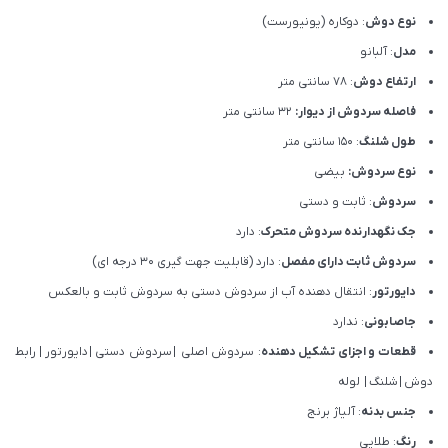
نوع دوش
: دوکاره (یونیورست)
مدل
: آلبانو
ارتفاع دوش
: 78 سانتی متر
فاصله سردوش از دیوار:
32 سانتی متر
طول شلنگ
: 150 سانتی متر
نوع سردوش:
بیضی
سردوش
: ثابت و دستی
جک نگهدارنده سردوش متحرک
: دارد
سردوش ثابت دارای مفصل
: دارد (قابلیت جهت گیری 30 درجه ای)
دایورتور
: انتقال دهنده آب از سردوش دستی به سردوش ثابت و بالعکس
جاصابونی
: ندارد
قطعات و اجزای تشکیل دهنده
: سردوش اصلی
|
سردوش دستی
|
دایورتور
|
رابط
دوش
|
شلنگ
|
لوله
جنس بدنه
: آلیاژ برنج
رنگ
: طلایی