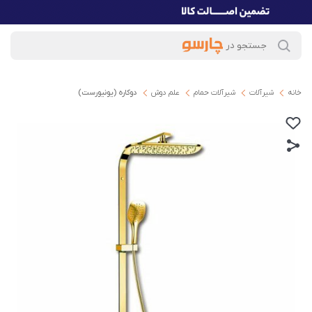
خانه
شیرآلات
شیرآلات حمام
علم دوش
دوکاره (یونیورست)