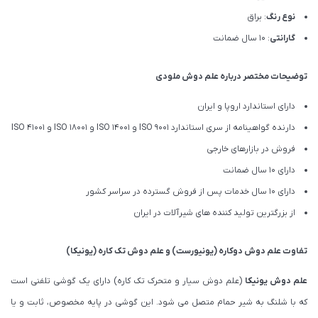
نوع رنگ
: براق
گارانتی
: 10 سال ضمانت
توضیحات مختصر درباره علم دوش ملودی
دارای استاندارد اروپا و ایران
دارنده گواهینامه از سری استاندارد ISO 9001 و ISO 14001 و ISO 18001 و ISO 41001
فروش در بازارهای خارجی
دارای 10 سال ضمانت
دارای 10 سال خدمات پس از فروش گسترده در سراسر کشور
از بزرگترین تولید کننده های شیرآلات در ایران
تفاوت
علم دوش دوکاره (یونیورست)
و
علم دوش تک کاره (یونیکا)
علم دوش یونیکا
(علم دوش سیار و متحرک تک کاره) دارای یک گوشی تلفنی است
که با شلنگ به شیر حمام متصل می شود. این گوشی در پایه مخصوص، ثابت و یا