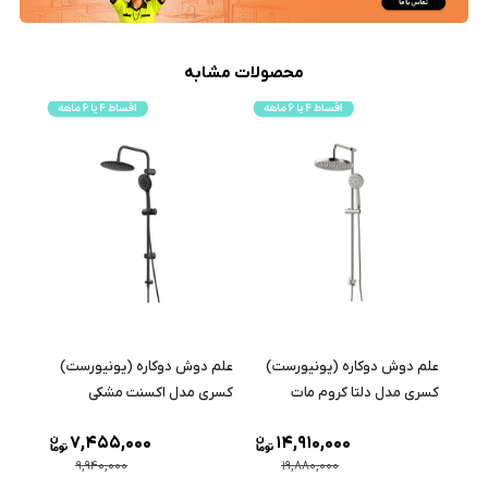
محصولات مشابه
علم د
علم دوش دوکاره (یونیورست)
علم دوش دوکاره (یونیورست)
قهرما
کسری مدل دلتا کروم مات
کسری مدل اکسنت مشکی
و شلن
7,455,000
14,910,000
9,940,000
19,880,000