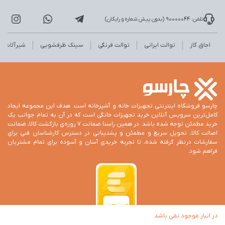
تلفن: 90000044 (بدون پیش شماره و رایگان)
اجاق گاز
توالت ایرانی
توالت فرنگی
سینک ظرفشویی
شیرآلات
چارسو فروشگاه اینترنتی تجهیزات خانه و آشپزخانه است. هدف این مجموعه ایجاد
کامل‌ترین سرویس آنلاین خرید تجهیزات خانگی است که در آن به تمام جوانب یک
خرید مطمئن توجه شده باشد. در همین راستا ضمانت 7 روزه‌ی بازگشت کالا، ضمانت
اصالت کالا، تحویل سریع و مطمئن و پشتیبانی در دسترس کارشناسان فنی برای
سفارشات درنظر گرفته شده، تا تجربه خریدی آسان و آسوده برای تمام مشتریان
فراهم شود.
در انبار موجود نمی باشد