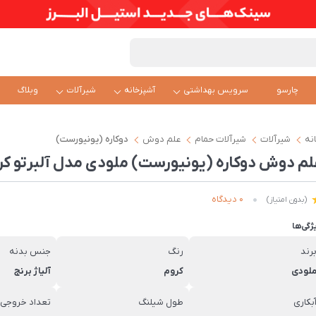
چارسو
سرویس بهداشتی
آشپزخانه
شیرآلات
وبلاگ
نه
شیرآلات
شیرآلات حمام
علم دوش
دوکاره (یونیورست)
لم دوش دوکاره (یونیورست) ملودی مدل آلبرتو کر
0 دیدگاه
(بدون امتیاز)
ژگی‌ها
رند
رنگ
جنس بدنه
لودی
کروم
آلیاژ برنج
بکاری
طول شیلنگ
تعداد خروجی 