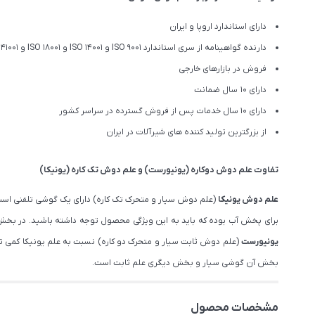
دارای استاندارد اروپا و ایران
دارنده گواهینامه از سری استاندارد ISO 9001 و ISO 14001 و ISO 18001 و ISO 41001
فروش در بازارهای خارجی
دارای 10 سال ضمانت
دارای 10 سال خدمات پس از فروش گسترده در سراسر کشور
از بزرگترین تولید کننده های شیرآلات در ایران
تفاوت
علم دوش دوکاره (یونیورست)
و
علم دوش تک کاره (یونیکا)
علم دوش یونیکا
(علم دوش سیار و متحرک تک کاره) دارای یک گوشی تلفنی است
برای پخش آب بوده که باید به این ویژگی محصول توجه داشته باشید. در بخش 
یونیورست
(علم دوش ثابت سیار و متحرک دو کاره) نسبت به علم یونیکا کمی 
بخش آن گوشی سیار و بخش دیگری علم ثابت است.
مشخصات محصول