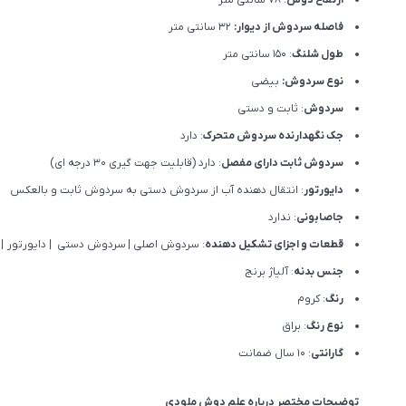
فاصله سردوش از دیوار:
32 سانتی متر
طول شلنگ
: 150 سانتی متر
نوع سردوش:
بیضی
سردوش
: ثابت و دستی
جک نگهدارنده سردوش متحرک
: دارد
سردوش ثابت دارای مفصل
: دارد (قابلیت جهت گیری 30 درجه ای)
دایورتور
: انتقال دهنده آب از سردوش دستی به سردوش ثابت و بالعکس
جاصابونی
: ندارد
قطعات و اجزای تشکیل دهنده
: سردوش اصلی
|
سردوش دستی
|
دایورتور
|
جنس بدنه
: آلیاژ برنج
رنگ
: کروم
نوع رنگ
: براق
گارانتی
: 10 سال ضمانت
توضیحات مختصر درباره علم دوش ملودی