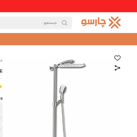
خا
ع
وی
ب
م
آ