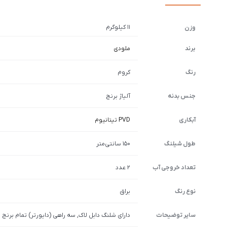
11 کیلوگرم
وزن
برند
ملودی
رنگ
کروم
جنس بدنه
آلیاژ برنج
آبکاری
PVD تیتانیوم
طول شیلنگ
150 سانتی‌متر
تعداد خروجی آب
2 عدد
نوع رنگ
براق
سایر توضیحات
دارای شلنگ دابل لاک, سه راهی (دایورتر) تمام برنج