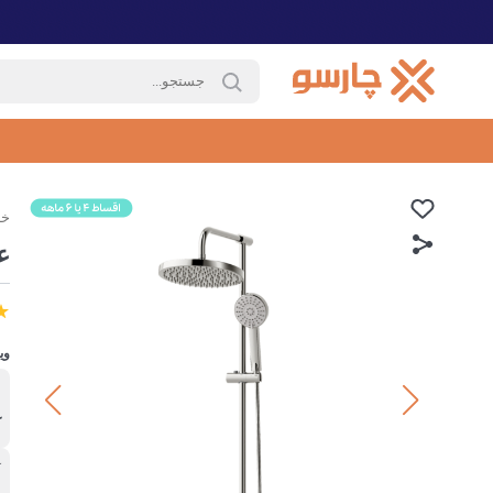
خا
ع
وی
ب
ک
آ