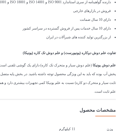
دارنده گواهینامه از سری استاندارد ISO 9001 و ISO 14001 و ISO 18001 و ISO 41001
فروش در بازارهای خارجی
دارای 10 سال ضمانت
دارای 10 سال خدمات پس از فروش گسترده در سراسر کشور
از بزرگترین تولید کننده های شیرآلات در ایران
تفاوت
علم دوش دوکاره (یونیورست)
و
علم دوش تک کاره (یونیکا)
علم دوش یونیکا
(علم دوش سیار و متحرک تک کاره) دارای یک گوشی تلفنی است ک
پخش آب بوده که باید به این ویژگی محصول توجه داشته باشید. در بخش پایه متصل 
ثابت سیار و متحرک دو کاره) نسبت به علم یونیکا کمی تجهیزات بیشتری دارد و 
علم ثابت است.
مشخصات محصول
11 کیلوگرم
وزن