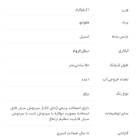
1 کیلوگرم
وزن
برند
ملودی
جنس بدنه
استیل
آبکاری
نیکل-کروم
طول شیلنگ
150 سانتی‌متر
تعداد خروجی آب
1 عدد
نوع رنگ
براق
دارای اتصالات برنجی (دابل لاک), سردوش سیار, قابل
سایر توضیحات
استفاده بصورت دوکاره با سردوش ثابت یا سردوش
سیار, قابلیت تنظیم ارتفاع
گارانتی
10 سال ضمانت کسری