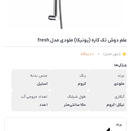
علم دوش تک کاره (یونیکا) ملودی مدل fresh
0 دیدگاه
(بدون امتیاز)
ویژگی‌ها
برند
رنگ
جنس بدنه
ملودی
کروم
استیل
آبکاری
طول شیلنگ
تعداد خروجی آب
نیکل-کروم
150 سانتی‌متر
1 عدد
برند