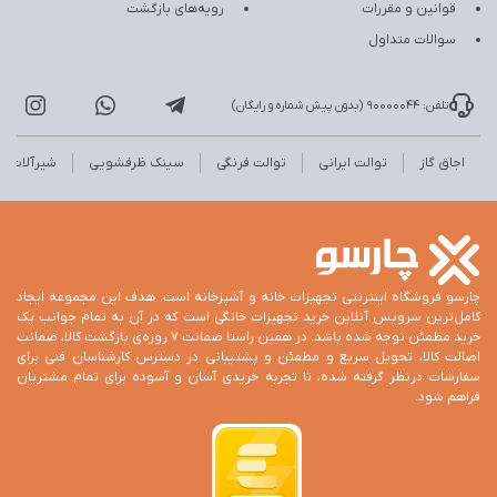
قوانین و مقررات
رویه‌های بازگشت
سوالات متداول
تلفن: 90000044 (بدون پیش شماره و رایگان)
اجاق گاز
توالت ایرانی
توالت فرنگی
سینک ظرفشویی
شیرآلات
چارسو فروشگاه اینترنتی تجهیزات خانه و آشپزخانه است. هدف این مجموعه ایجاد
کامل‌ترین سرویس آنلاین خرید تجهیزات خانگی است که در آن به تمام جوانب یک
خرید مطمئن توجه شده باشد. در همین راستا ضمانت 7 روزه‌ی بازگشت کالا، ضمانت
اصالت کالا، تحویل سریع و مطمئن و پشتیبانی در دسترس کارشناسان فنی برای
سفارشات درنظر گرفته شده، تا تجربه خریدی آسان و آسوده برای تمام مشتریان
فراهم شود.