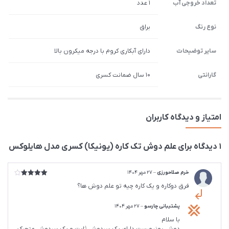
تعداد خروجی آب
1 عدد
نوع رنگ
براق
سایر توضیحات
دارای آبکاری کروم با درجه میکرون بالا
گارانتی
10 سال ضمانت کسری
امتیاز و دیدگاه کاربران
1 دیدگاه برای
علم دوش تک کاره (یونیکا) کسری مدل هایلوکس
خرم صلاحورزی
–
27 مهر 1404
امتیاز
4
فرق دوکاره و یک کاره چیه تو علم دوش ها؟
از 5
پشتیبانی چارسو
–
27 مهر 1404
با سلام