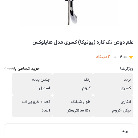
علم دوش تک کاره (یونیکا) کسری مدل هایلوکس
2 دیدگاه
4.00
خرید اقساطی با
ویژگی‌ها
برند
رنگ
جنس بدنه
کسری
کروم
استیل
آبکاری
طول شیلنگ
تعداد خروجی آب
نیکل-کروم
150 سانتی‌متر
1 عدد
برند