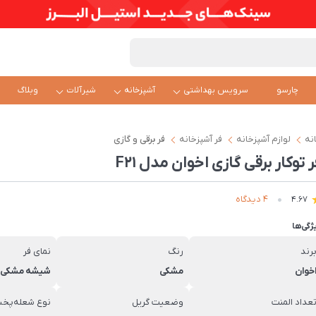
چارسو
سرویس بهداشتی
آشپزخانه
شیرآلات
وبلاگ
نه
لوازم آشپزخانه
فر آشپزخانه
فر برقی و گازی
 توکار برقی گازی اخوان مدل F21
4 دیدگاه
4.67
ژگی‌ها
رند
رنگ
نمای فر
خوان
مشکی
شیشه مشکی
عداد المنت
وضعیت گریل
نوع شعله‌پخ