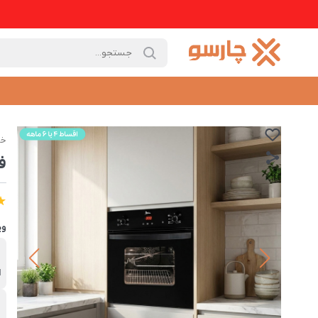
خا
فر
وی
ب
ا
ت