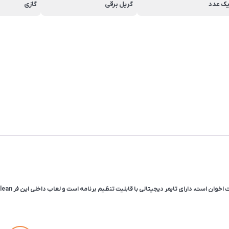
ک عدد
گریل برقی
گازی