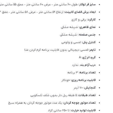
سایز فر توکار:
طول 60 سانتی متر – عرض 60 سانتی متر – عمق 55 سانتی متر
ابعاد برش فضای کابینت:
ارتفاع 59 سانتی متر – عرض 58 سانتی متر – عمق 54 سانتی متر
کارکرد:
برقی و گازی
نمای ظاهری:
شیشه مشکی
جنس صفحه :
شیشه مشکی
کنترل پنل:
لمسی و ولومی
تایمر: ل
مسی دیجیتالی بدون قابلیت برنامه گرم کردن غذا
گرید انرژی:
A
درب آرام بند
: ندارد
تعداد برنامه:
3 برنامه
قابلیت برنامه ریزی:
خودکار
گنجایش:
70 لیتر
تعداد طبقات:
5 طبقه ریل دار بدون شلف تلسکوپی
تعداد موتور جوجه گردان:
یک عدد موتور جوجه گردان به همراه سیخ
قابلیت تولید حرارت:
تا 250 سانتی گراد