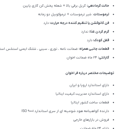
حالت گرمادهی:
گریل برقی بالا + شعله پخش کن گازی پایین
ترموستات
: شیر ترموستات + ترموکوبیل دو زمانه
فن کانوکشن یا تنظیم کننده درجه حرارت:
دارد
گرم کردن غذا:
ندارد
قفل کودک:
دارد
قطعات جانبی همراه:
ضمانت نامه ، توری ، سینی ، شلنگ ایمنی استنلس است
گارانتی:
24 ماه ضمانت اخوان
توضیحات مختصر درباره فر اخوان
دارای استاندارد اروپا و ایران
دارای استاندارد مدیریت کیفیت ایتالیا
قطعات ساخت کشور ایتالیا
دارنده گواهینامه هود شومینه ای از سری استاندارد ISO 9001
فروش در بازارهای خارجی
دارای 24 ماه ضمانت