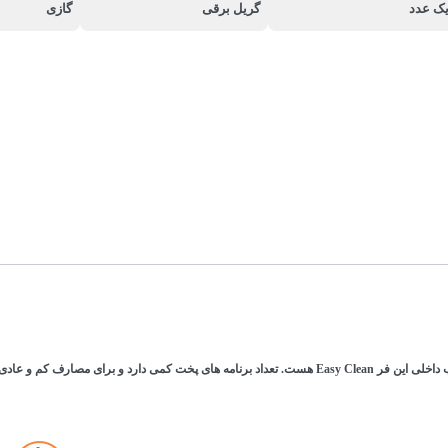
ک عدد
گریل برقی
گازی