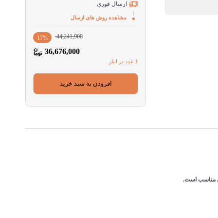
ارسال فوری
مشاهده روش های ارسال
قیمت
قیمت
44,241,900
17%
فعلی
اصلی
36,676,000
44,241,900
36,676,000
1 عدد در انبار
بود.
است.
افزودن به سبد خرید