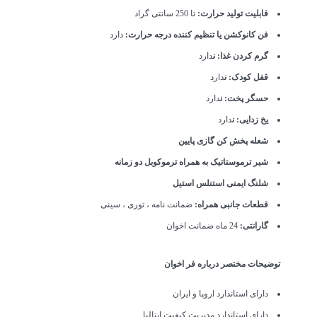
قابلیت تولید حرارت:
تا 250 سانتی گراد
فن کانوکشن یا تنظیم کننده درجه حرارت:
دارد
گرم کردن غذا: ن
دارد
قفل کودک: ن
دارد
حسگر پخت: ن
دارد
یخ زدایی: ن
دارد
شعله پخش کن گازی پایین
شیر ترموستاتیک به همراه ترموکوبل دو زمانه
شلنگ ایمنی استنلس استیل
قطعات جانبی همراه:
ضمانت نامه ، توری ، سینی
گارانتی:
24 ماه ضمانت اخوان
توضیحات مختصر درباره فر اخوان
دارای استاندارد اروپا و ایران
دارای استاندارد مدیریت کیفیت ایتالیا