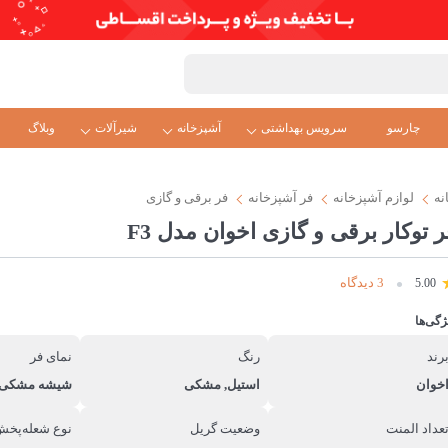
چارسو
سرویس بهداشتی
آشپزخانه
شیرآلات
وبلاگ
نه
لوازم آشپزخانه
فر آشپزخانه
فر برقی و گازی
ر توکار برقی و گازی اخوان مدل F3
3 دیدگاه
5.00
ژگی‌ها
رند
رنگ
نمای فر
خوان
استیل, مشکی
شیشه مشکی
عداد المنت
وضعیت گریل
نوع شعله‌پخش