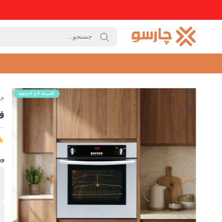
خا
ف
وی
ب
ا
ت