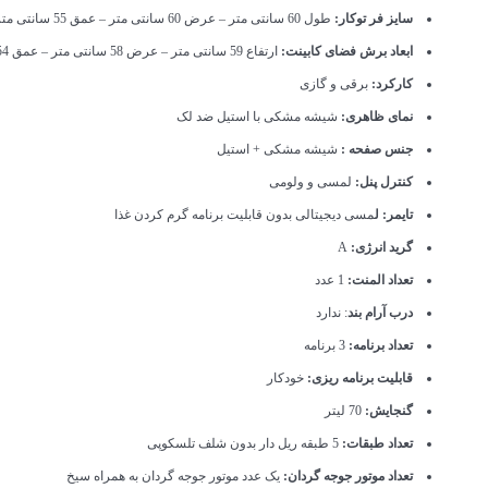
سایز فر توکار:
طول 60 سانتی متر – عرض 60 سانتی متر – عمق 55 سانتی متر
ابعاد برش فضای کابینت:
ارتفاع 59 سانتی متر – عرض 58 سانتی متر – عمق 54 سانتی متر
کارکرد:
برقی و گازی
نمای ظاهری:
شیشه مشکی با استیل ضد لک
جنس صفحه :
شیشه مشکی + استیل
کنترل پنل:
لمسی و ولومی
تایمر: ل
مسی دیجیتالی بدون قابلیت برنامه گرم کردن غذا
گرید انرژی:
A
تعداد المنت:
1 عدد
درب آرام بند
: ندارد
تعداد برنامه:
3 برنامه
قابلیت برنامه ریزی:
خودکار
گنجایش:
70 لیتر
تعداد طبقات:
5 طبقه ریل دار بدون شلف تلسکوپی
تعداد موتور جوجه گردان:
یک عدد موتور جوجه گردان به همراه سیخ