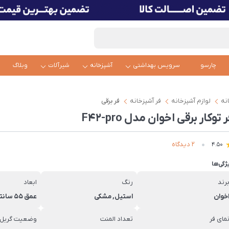
چارسو
سرویس بهداشتی
آشپزخانه
شیرآلات
وبلاگ
نه
لوازم آشپزخانه
فر آشپزخانه
فر برقی
 توکار برقی اخوان مدل F42-pro
2 دیدگاه
4.50
ژگی‌ها
رند
رنگ
ابعاد
خوان
استیل, مشکی
عمق 55 سانتی متر
مای فر
تعداد المنت
وضعیت گریل