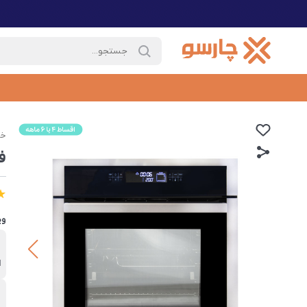
خا
فر
وی
ب
ا
ن