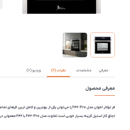
ش
معرفی
مشخصات
نظرات (2)
ویدیو (6)
معرفی محصول
اجاق گاز استیل گزینه بسیار خوبی است تفاوت مدل F42-Pro با F42 معمولی در ریل تلسکوپی و شیشه ۴ جداره بلژیکی و لولا آرام بند است.