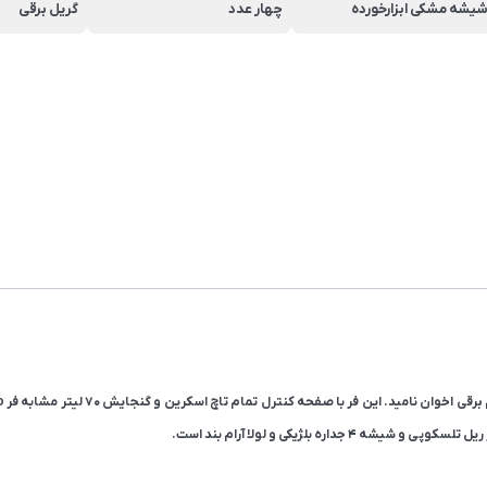
یشه مشکی ابزارخورده
چهار عدد
گریل برقی