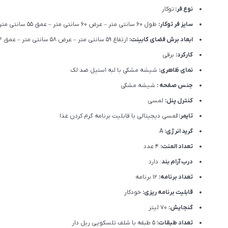
نوع فر:
توکار
سایز فر توکار:
طول 60 سانتی متر – عرض 60 سانتی متر – عمق 55 سانتی متر
ابعاد برش فضای کابینت:
ارتفاع 59 سانتی متر – عرض 58 سانتی متر – عمق 54 سانتی متر
کارکرد:
برقی
نمای ظاهری:
شیشه مشکی با لبه استیل ضد لک
جنس صفحه :
شیشه مشکی
کنترل پنل:
لمسی
تایمر: ل
مسی دیجیتالی با قابلیت برنامه گرم کردن غذا
گرید انرژی:
A
تعداد المنت:
4 عدد
درب آرام بند
: دارد
تعداد برنامه:
12 برنامه
قابلیت برنامه ریزی:
خودکار
گنجایش:
70 لیتر
تعداد طبقات:
5 طبقه با شلف تلسکوپی ریل دار