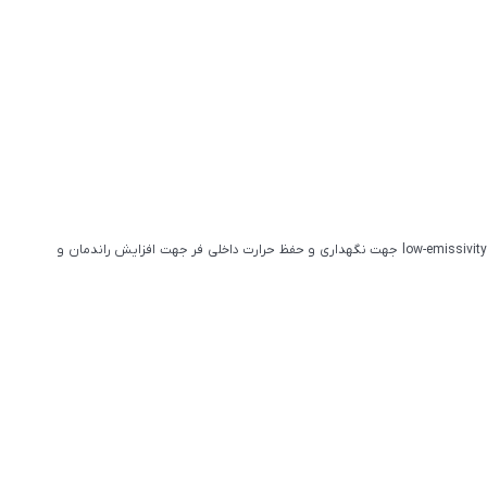
لعاب داخلی از EASY TO CLEAN جهت پایین آوردن دمای بیرونی شیشه به زیر ۵۰ درجه سانتی گراد safety cool door / شیشه کم گسیل یا low-emissivity جهت نگهداری و حفظ حرارت داخلی فر جهت افزایش راندمان و