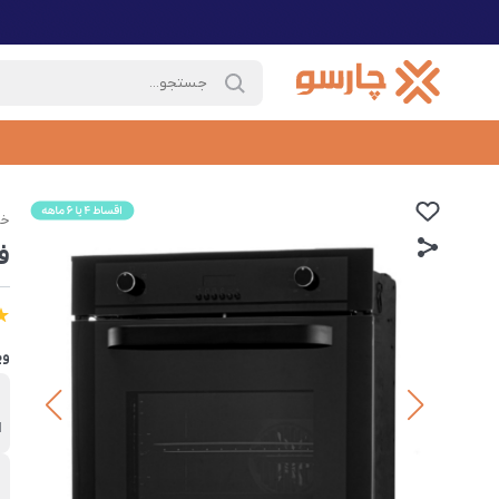
خا
فر
وی
ب
ا
ت