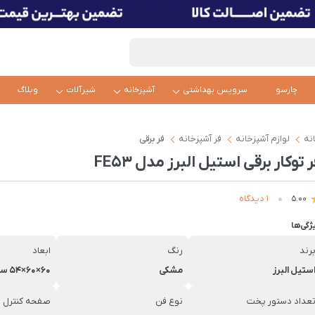
چارسو
سرویس بهداشتی
آشپزخانه
شیرآلات
وبلاگ
نه
لوازم آشپزخانه
فر آشپزخانه
فر برقی
 توکار برقی استیل البرز مدل FE53
1 دیدگاه
5.00
ژگی‌ها
رند
رنگ
ابعاد
ستیل البرز
مشکی
60×60×54 سانتی‌متر
عداد دستور پخت
نوع فن
صفحه کنترل