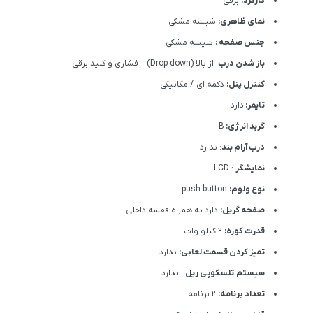
کارکرد:
برقی
نمای ظاهری:
شیشه مشکی
جنس صفحه :
شیشه مشکی
باز شدن درب
: از بالا (Drop down) – فشاری و کلید برقی
کنترل پنل:
دکمه ای / مکانیکی
تایمر:
دارد
گرید انرژی:
B
درب آرام بند
: ندارد
نمایشگر
: LCD
نوع ولوم:
push button
صفحه گریل:
دارد به همراه قفسه داخلی
قدرت کوره:
2 کیلو وات
تمیز کردن قسمت لعابی:
ندارد
سیستم تلسکوپی ریل
: ندارد
تعداد برنامه:
2 برنامه