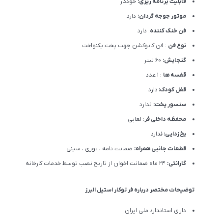
قابلیت برنامه ریزی:
خودکار
موتور جوجه گردان:
دارد
فن خنک کننده
: دارد
نوع فن
: فن کانوکشن جهت پخت یکنواخت
گنجایش:
60 لیتر
قفسه ها
: 1 عدد
قفل کودک:
دارد
سنسور پخت:
ندارد
محفظه داخلی فر
: لعابی
یخ زدایی: ن
دارد
قطعات جانبی همراه:
ضمانت نامه ، توری ، سینی
گارانتی:
24 ماه ضمانت اخوان از تاریخ نصب توسط خدمات کارخانه
توضیحات مختصر درباره فر توکار استیل البرز
دارای استاندارد ملی ایران