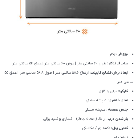
نوع فر:
توکار
سایز فر توکار:
طول 60 سانتی متر | عرض 60 سانتی متر | عمق 54 سانتی متر
ابعاد برش فضای کابینت:
ارتفاع 58.6 سانتی متر | طول 56.8 سانتی متر | عمق 55
سانتی متر
کارکرد:
برقی و گازی
نمای ظاهری:
شیشه مشکی
جنس صفحه :
شیشه مشکی
باز شدن درب
: از بالا (Drop down) – فشاری و کلید برقی
کنترل پنل:
دکمه ای / مکانیکی
تایمر:
دارد