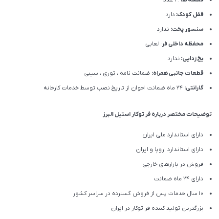
قفل کودک:
دارد
سنسور پخت:
ندارد
محفظه داخلی فر
: لعابی
یخ زدایی:
ندارد
قطعات جانبی همراه:
ضمانت نامه ، توری ، سینی
گارانتی:
24 ماه ضمانت اخوان از تاریخ نصب توسط خدمات کارخانه
توضیحات مختصر درباره فر توکار استیل البرز
دارای استاندارد ملی ایران
دارای استاندارد اروپا و ایران
فروش در بازارهای خارجی
دارای 24 ماه ضمانت
10 سال خدمات پس از فروش گسترده در سراسر کشور
بزرگترین تولید کننده فر توکار در ایران