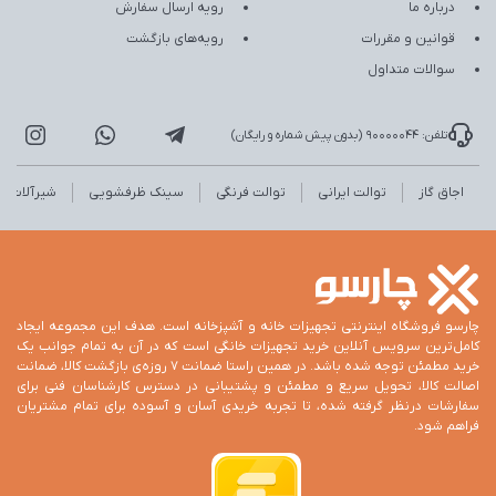
درباره ما
رویه ارسال سفارش
قوانین و مقررات
رویه‌های بازگشت
سوالات متداول
تلفن: 90000044 (بدون پیش شماره و رایگان)
اجاق گاز
توالت ایرانی
توالت فرنگی
سینک ظرفشویی
شیرآلات
چارسو فروشگاه اینترنتی تجهیزات خانه و آشپزخانه است. هدف این مجموعه ایجاد
کامل‌ترین سرویس آنلاین خرید تجهیزات خانگی است که در آن به تمام جوانب یک
خرید مطمئن توجه شده باشد. در همین راستا ضمانت 7 روزه‌ی بازگشت کالا، ضمانت
اصالت کالا، تحویل سریع و مطمئن و پشتیبانی در دسترس کارشناسان فنی برای
سفارشات درنظر گرفته شده، تا تجربه خریدی آسان و آسوده برای تمام مشتریان
فراهم شود.