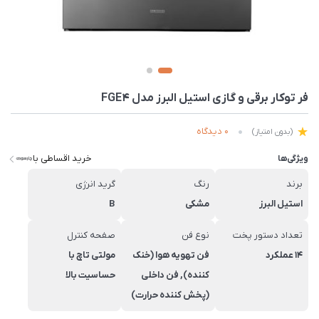
فر توکار برقی و گازی استیل البرز مدل FGE4
0 دیدگاه
(بدون امتیاز)
خرید اقساطی با
ویژگی‌ها
برند
رنگ
گرید انرژی
استیل البرز
مشکی
B
تعداد دستور پخت
نوع فن
صفحه کنترل
14 عملکرد
فن تهویه هوا (خنک
مولتی تاچ با
کننده), فن داخلی
حساسیت بالا
(پخش کننده حرارت)