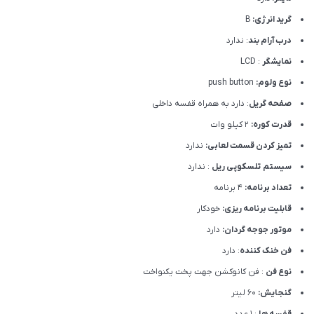
گرید انرژی:
B
درب آرام بند
: ندارد
نمایشگر
: LCD
نوع ولوم:
push button
صفحه گریل
: دارد به همراه قفسه داخلی
قدرت کوره:
2 کیلو وات
تمیز کردن قسمت لعابی:
ندارد
سیستم تلسکوپی ریل
: ندارد
تعداد برنامه:
4 برنامه
قابلیت برنامه ریزی:
خودکار
موتور جوجه گردان:
دارد
فن خنک کننده
: دارد
نوع فن
: فن کانوکشن جهت پخت یکنواخت
گنجایش:
60 لیتر
قفسه ها
: 1 عدد