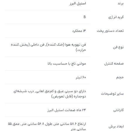
برند
استیل البرز
گرید انرژی
B
تعداد دستور پخت
14 عملکرد
فن تهویه هوا (خنک کننده), فن داخلی (پخش کننده
نوع فن
حرارت)
صفحه کنترل
مولتی تاچ با حساسیت بالا
حجم
60 لیتر
دارای دو سینی عیق و کم‌عق لعابی, درب شیشه‌ای
سایر توضیحات
دوجداره (قابل تعویض)
گارانتی
24 ماه ضمانت استیل البرز
ارتفاع 58.6 سانتی متر, طول 56.8 سانتی متر , عمق 55
ابعاد برش
سانتی متر