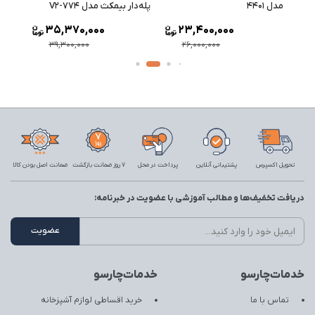
مدل 4401
پله‌دار بیمکث مدل 774-V2
مدل 1301 سایز 90 استی
35,370,000
23,400,000
39,300,000
26,000,000
تحویل اکسپرس
پشتیبانی آنلاین
پرداخت در محل
7 روز ضمانت بازگشت
ضمانت اصل بودن کالا
دریافت تخفیف‌ها و مطالب آموزشی با عضویت در خبرنامه:
خدمات‌چارسو
خدمات‌چارسو
تماس با ما
خرید اقساطی لوازم آشپزخانه