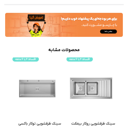
محصولات مشابه
ث
سینک ظرفشویی روکار بیمکث
سینک ظرفشویی توکار باکسی
هود 