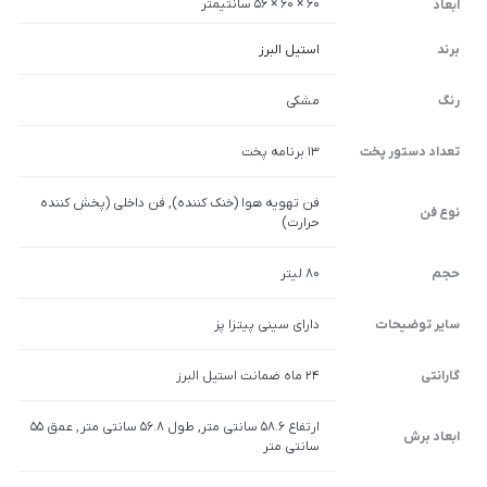
60 × 60 × 56 سانتیمتر
ابعاد
برند
استیل البرز
رنگ
مشکی
تعداد دستور پخت
13 برنامه پخت
فن تهویه هوا (خنک کننده), فن داخلی (پخش کننده
نوع فن
حرارت)
حجم
80 لیتر
سایر توضیحات
دارای سینی پیتزا پز
گارانتی
24 ماه ضمانت استیل البرز
ارتفاع 58.6 سانتی متر, طول 56.8 سانتی متر , عمق 55
ابعاد برش
سانتی متر