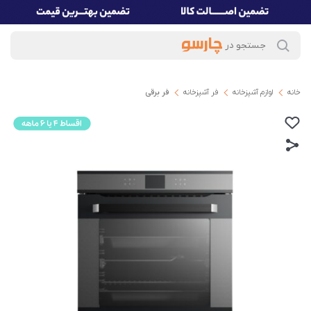
خانه
لوازم آشپزخانه
فر آشپزخانه
فر برقی