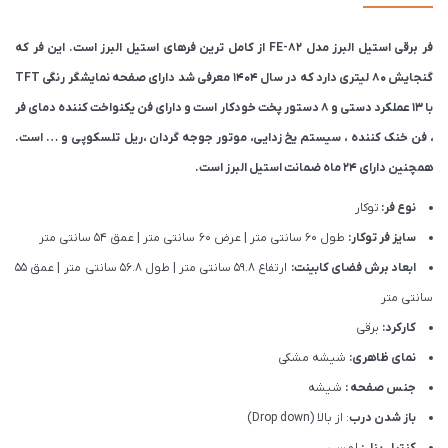
فر برقی استیل البرز مدل FE-82 از کامل ترین فرهای استیل البرز است. این فر که
گنجایش ۸۰ لیتری دارد که در سال 1404 معرفی شد دارای صفحه نمایشگر رنگی TFT
با 13 عملکرد دستی و 8 دستور پخت خودکار است و دارای فن یکنواخت کننده دمای فر
، فن خنک کننده ، سیستم یخ زدایی، موتور جوجه گردان ،ریل تلسکوپی و … است.
همچنین دارای ۲۴ ماه ضمانت استیل البرز است.
نوع فر:
توکار
سایز فر توکار:
طول 60 سانتی متر | عرض 60 سانتی متر | عمق 54 سانتی متر
ابعاد برش فضای کابینت:
ارتفاع 59.8 سانتی متر | طول 56.8 سانتی متر | عمق 55
سانتی متر
کارکرد:
برقی
نمای ظاهری:
شیشه مشکی
جنس صفحه :
شیشه
باز شدن درب
: از بالا (Drop down)