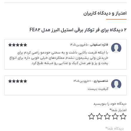
امتیاز و دیدگاه کاربران
2 دیدگاه برای
فر توکار برقی استیل البرز مدل FE82
فائزه اصفهانی
–
5 فروردین 1405
امتیاز
5
از
با اینکه قیمت بالایی داشت و به سختی خودمو راضی کردم برای
5
خریدش ولی پشیمون نشدم عملکردهای خیلی خوبی داره برای انواع
پخت و پز و هر مدل کیک و غذایی رو میشه طبخ کرد.
شاهسواری
–
11 فروردین 1405
امتیاز
5
از
کیفیت بیست
5
دیدگاه خود را بنویسید
امتیاز شما
*
دیدگاه شما
*