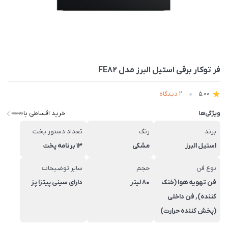
فر توکار برقی استیل البرز مدل FE82
2 دیدگاه
5.00
خرید اقساطی با
ویژگی‌ها
برند
رنگ
تعداد دستور پخت
استیل البرز
مشکی
13 برنامه پخت
نوع فن
حجم
سایر توضیحات
فن تهویه هوا (خنک
80 لیتر
دارای سینی پیتزا پز
کننده), فن داخلی
(پخش کننده حرارت)