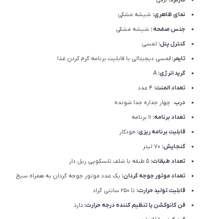
نمای ظاهری:
شیشه مشکی
جنس صفحه :
شیشه مشکی
کنترل پنل:
لمسی
تایمر: ل
مسی دیجیتالی با قابلیت برنامه گرم کردن غذا
گرید انرژی:
A
تعداد المنت:
4 عدد
درب
: چهار جداره جدا شونده
تعداد برنامه:
11 برنامه
قابلیت برنامه ریزی:
خودکار
گنجایش:
70 لیتر
تعداد طبقات:
5 طبقه با شلف تلسکوپی ریل دار
تعداد موتور جوجه گردان:
یک عدد موتور جوجه گردان به همراه سیخ
قابلیت تولید حرارت:
تا 250 سانتی گراد
فن کانوکشن یا تنظیم کننده درجه حرارت:
دارد