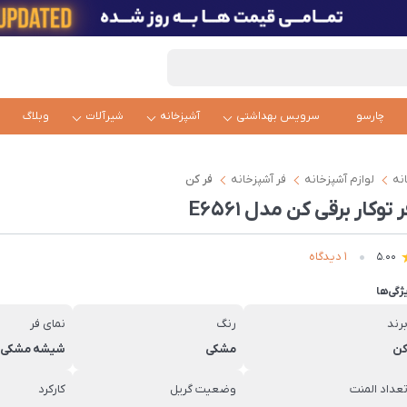
چارسو
سرویس بهداشتی
آشپزخانه
شیرآلات
وبلاگ
نه
لوازم آشپزخانه
فر آشپزخانه
فر کن
 توکار برقی کن مدل E6561
1 دیدگاه
5.00
ژگی‌ها
رند
رنگ
نمای فر
ن
مشکی
شیشه مشکی
عداد المنت
وضعیت گریل
کارکرد