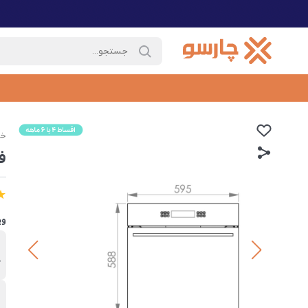
خا
فر
وی
ب
ک
ت