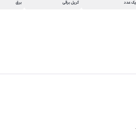
ک عدد
گریل برقی
برق