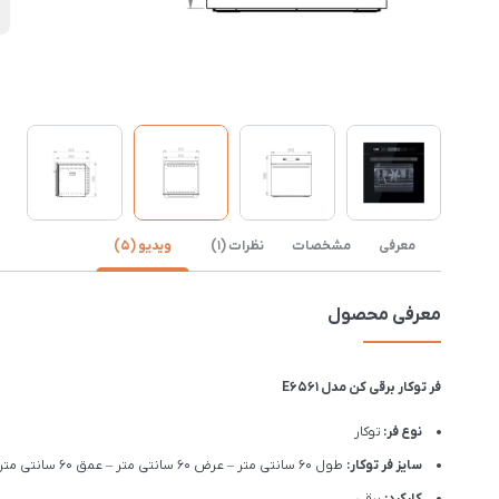
ی
معرفی
مشخصات
نظرات (1)
ویدیو (5)
معرفی محصول
فر توکار برقی کن مدل E6561
نوع فر:
توکار
سایز فر توکار:
طول 60 سانتی متر – عرض 60 سانتی متر – عمق 60 سانتی متر
کارکرد:
برقی