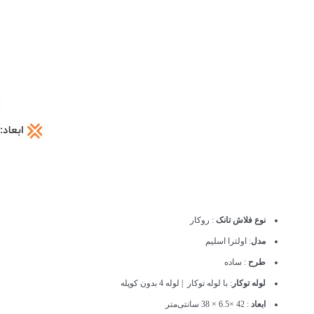
نوع فلاش تانک
: روکار
مدل
: اولترا اسلیم
طرح
: ساده
لوله توکار
: با لوله توکار | لوله 4 بدون کوپله
ابعاد
: 42 ×6.5 × 38 سانتی‌متر