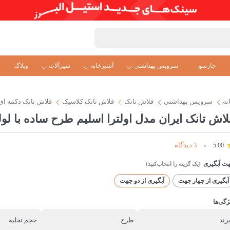
چارسو
سرویس بهداشتی
آشپزخانه
شیرآلات
وبلاگ
نه
سرویس بهداشتی
فلاش تانک
فلاش تانک کلاسیک
فلاش تانک دکمه ای
لاش تانک ایران مدل اولترا اسلیم طرح ساده با لول
3 دیدگاه
5.00
ت آبگیری
آبگیری از چهار جهت
آبگیری از دو جهت
ژگی‌ها
رند
طرح
حجم تخلیه