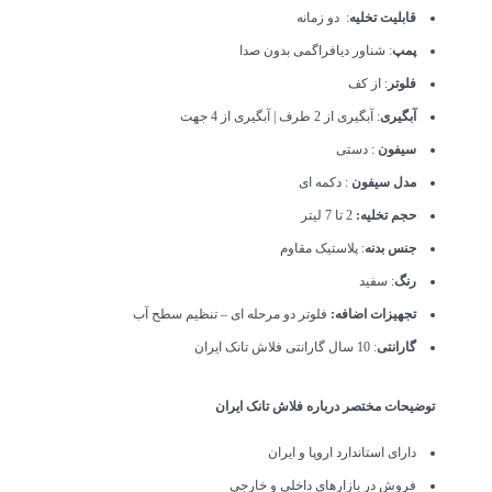
قابلیت تخلیه
: دو زمانه
پمپ
: شناور دیافراگمی بدون صدا
فلوتر
: از کف
آبگیری
: آبگیری از 2 طرف | آبگیری از 4 جهت
سیفون
: دستی
مدل سیفون
: دکمه ای
حجم تخلیه:
2 تا 7 لیتر
جنس بدنه
: پلاستیک مقاوم
رنگ
: سفید
تجهیزات اضافه:
فلوتر دو مرحله ای – تنظیم سطح آب
گارانتی
: 10 سال گارانتی فلاش تانک ایران
توضیحات مختصر درباره
فلاش تانک ایران
دارای استاندارد اروپا و ایران
فروش در بازارهای داخلی و خارجی