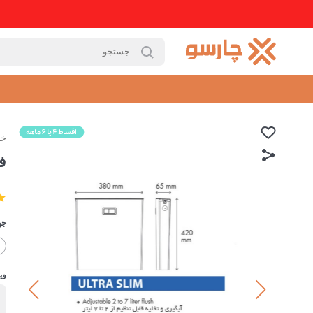
خا
ف
جه
وی
ب