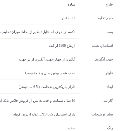
طرح
ساده
حجم تخلیه
2 تا 7 لیتر
پمپ
دکمه ای, دو زمانه, قابل تنظیم از لحاظ میزان تخلیه,
استاندارد نصب
ارتفاع 1200 از کف
جهت آبگیری
آبگیری از چهار جهت, آبگیری از دو جهت
فلوتر
نصب شده, یونیورسال و کاملا بیصدا
ابعاد
دارای باریکترین ضخامت ( 6.5 سانتیمتر)
گارانتی
10 سال ضمانت و خدمات پس از فروش فلاش تانک ایران
سایر توضیحات
دارای استاندارد EN14055, لوله 4 بدون کوپله
رنگ
سفید