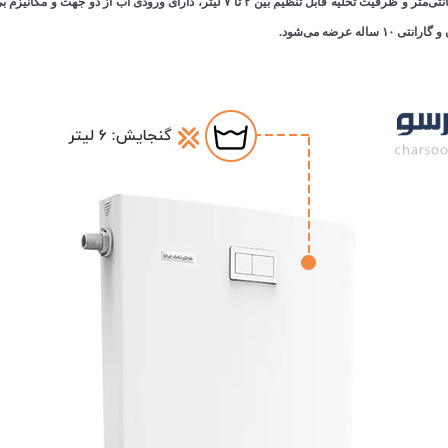
فلاش تانک ایران مدل اولترا اسلیم سفید با لوله توکار ، با ضخامت بدنه تنها ۶.۵ سانتی‌متر 
عرضه می‌شود.