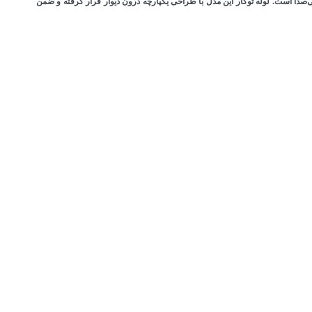
و ظرفیت تخلیه قابل تنظیم بین ۲ تا ۷ لیتر، دارای ورودی آب از دو جهت و مکانیزم بی‌صدا است. لوله توکار این مدل با طراحی یکپارچه درون دیوار قرار گرفته و ضمن