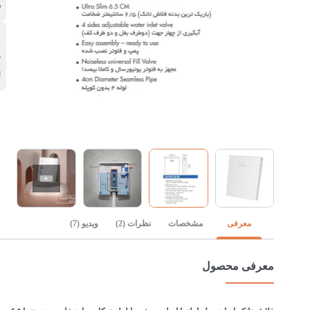
ف
پ
د
ل
معرفی
مشخصات
نظرات (2)
ویدیو (7)
معرفی محصول