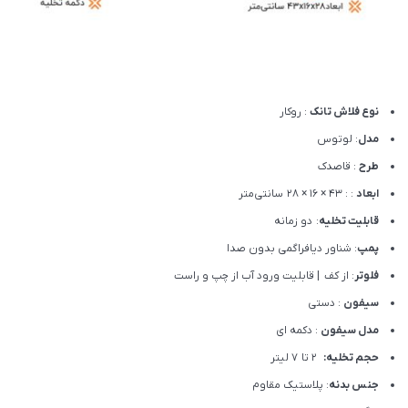
نوع فلاش تانک
: روکار
مدل
: لوتوس
طرح
: قاصدک
ابعاد
: : 43 × 16 × 28 سانتی‌متر
قابلیت تخلیه
: دو زمانه
پمپ
: شناور دیافراگمی بدون صدا
فلوتر
: از کف | قابلیت ورود آب از چپ و راست
سیفون
: دستی
مدل سیفون
: دکمه ای
حجم تخلیه:
2 تا 7 لیتر
جنس بدنه
: پلاستیک مقاوم