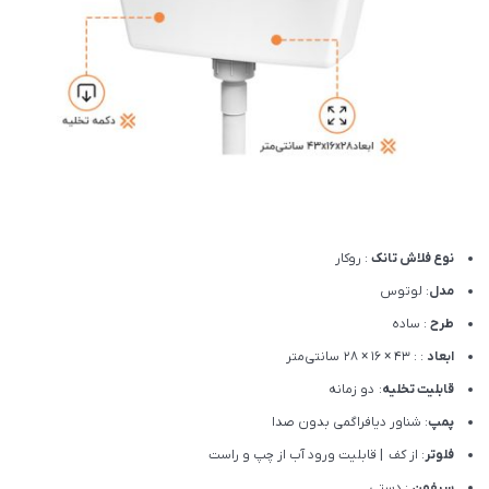
نوع فلاش تانک
: روکار
مدل
: لوتوس
طرح
: ساده
ابعاد
: : 43 × 16 × 28 سانتی‌متر
قابلیت تخلیه
: دو زمانه
پمپ
: شناور دیافراگمی بدون صدا
فلوتر
: از کف | قابلیت ورود آب از چپ و راست
سیفون
: دستی