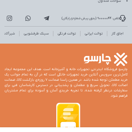
سوالات متداول
تلفن: 90000044 (بدون پیش شماره و رایگان)
اجاق گاز
توالت ایرانی
توالت فرنگی
سینک ظرفشویی
شیرآلات
چارسو فروشگاه اینترنتی تجهیزات خانه و آشپزخانه است. هدف این مجموعه ایجاد
کامل‌ترین سرویس آنلاین خرید تجهیزات خانگی است که در آن به تمام جوانب یک
خرید مطمئن توجه شده باشد. در همین راستا ضمانت 7 روزه‌ی بازگشت کالا، ضمانت
اصالت کالا، تحویل سریع و مطمئن و پشتیبانی در دسترس کارشناسان فنی برای
سفارشات درنظر گرفته شده، تا تجربه خریدی آسان و آسوده برای تمام مشتریان
فراهم شود.