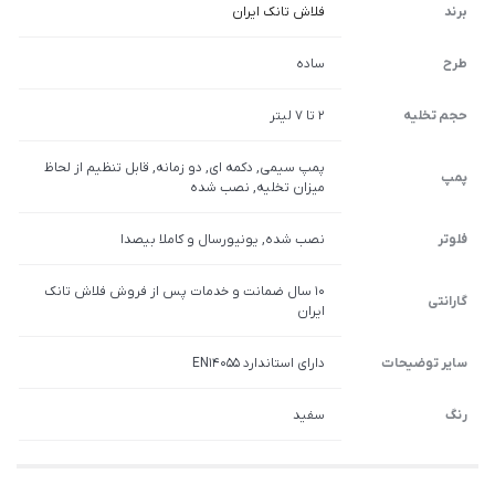
برند
فلاش تانک ایران
طرح
ساده
حجم تخلیه
2 تا 7 لیتر
پمپ سیمی, دکمه ای, دو زمانه, قابل تنظیم از لحاظ
پمپ
میزان تخلیه, نصب شده
فلوتر
نصب شده, یونیورسال و کاملا بیصدا
10 سال ضمانت و خدمات پس از فروش فلاش تانک
گارانتی
ایران
سایر توضیحات
دارای استاندارد EN14055
رنگ
سفید