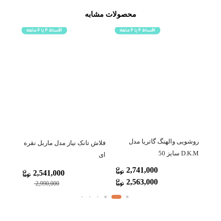
محصولات مشابه
روشویی والهنگ گاتریا مدل
فلاش تانک نیاز مدل ماربل نقره
فلاش 
D.K.M سایز 50
ای
فیلی
2,741,000
2,541,000
2,563,000
2,990,000