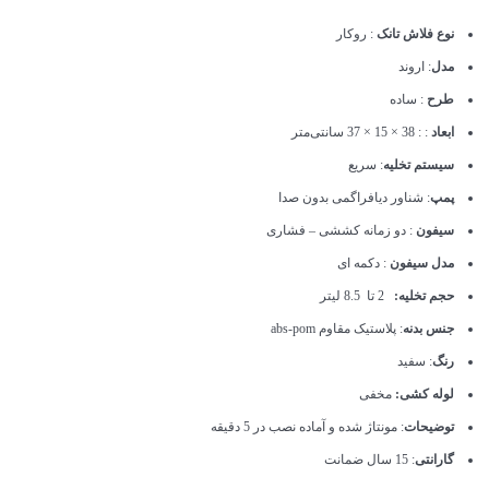
نوع فلاش تانک
: روکار
مدل
: اروند
طرح
: ساده
ابعاد
: : 38 × 15 × 37 سانتی‌متر
سیستم تخلیه
: سریع
پمپ
: شناور دیافراگمی بدون صدا
سیفون
: دو زمانه کششی – فشاری
مدل سیفون
: دکمه ای
حجم تخلیه:
2 تا 8.5 لیتر
جنس بدنه
: پلاستیک مقاوم abs-pom
رنگ
: سفید
لوله کشی:
مخفی
توضیحات
: مونتاژ شده و آماده نصب در 5 دقیقه
گارانتی
: 15 سال ضمانت