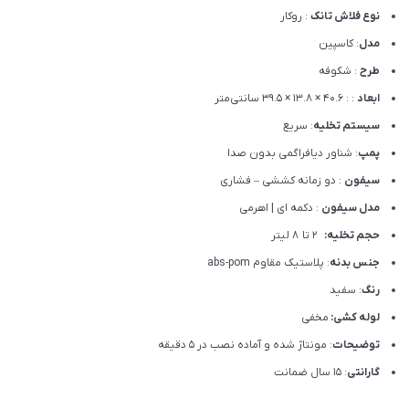
نوع فلاش تانک
: روکار
مدل
: کاسپین
طرح
: شکوفه
ابعاد
: : 40.6 × 13.8 × 39.5 سانتی‌متر
سیستم تخلیه
: سریع
پمپ
: شناور دیافراگمی بدون صدا
سیفون
: دو زمانه کششی – فشاری
مدل سیفون
: دکمه ای | اهرمی
حجم تخلیه:
2 تا 8 لیتر
جنس بدنه
: پلاستیک مقاوم abs-pom
رنگ
: سفید
لوله کشی:
مخفی
توضیحات
: مونتاژ شده و آماده نصب در 5 دقیقه
گارانتی
: 15 سال ضمانت