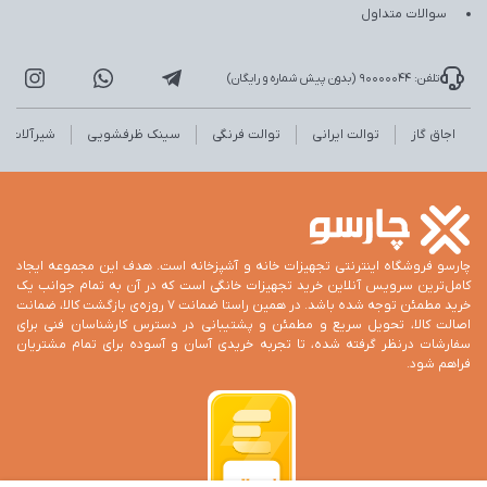
سوالات متداول
تلفن: 90000044 (بدون پیش شماره و رایگان)
اجاق گاز
توالت ایرانی
توالت فرنگی
سینک ظرفشویی
شیرآلات
چارسو فروشگاه اینترنتی تجهیزات خانه و آشپزخانه است. هدف این مجموعه ایجاد
کامل‌ترین سرویس آنلاین خرید تجهیزات خانگی است که در آن به تمام جوانب یک
خرید مطمئن توجه شده باشد. در همین راستا ضمانت 7 روزه‌ی بازگشت کالا، ضمانت
اصالت کالا، تحویل سریع و مطمئن و پشتیبانی در دسترس کارشناسان فنی برای
سفارشات درنظر گرفته شده، تا تجربه خریدی آسان و آسوده برای تمام مشتریان
فراهم شود.