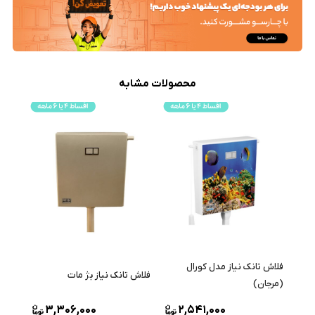
محصولات مشابه
فلاش تانک نیاز مدل کورال
فلاش تانک نیاز بژ مات
فلاش 
(مرجان)
3,306,000
2,541,000