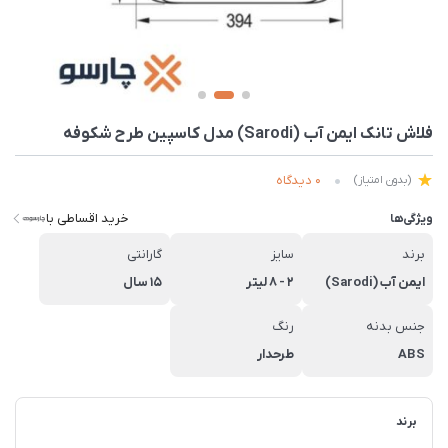
فلاش تانک ایمن آب (Sarodi) مدل کاسپین طرح شکوفه
0 دیدگاه
(بدون امتیاز)
خرید اقساطی با
ویژگی‌ها
برند
سایز
گارانتی
ایمن آب (Sarodi)
2 - 8 لیتر
15 سال
جنس بدنه
رنگ
ABS
طرحدار
برند