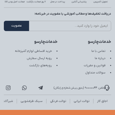
تحویل اکسپرس
پشتیبانی آنلاین
پرداخت در محل
7 روز ضمانت بازگشت
ضمانت اصل بودن کالا
دریافت تخفیف‌ها و مطالب آموزشی با عضویت در خبرنامه:
خدمات‌چارسو
خدمات‌چارسو
تماس با ما
خرید اقساطی لوازم آشپزخانه
درباره ما
رویه ارسال سفارش
قوانین و مقررات
رویه‌های بازگشت
سوالات متداول
تلفن: 90000044 (بدون پیش شماره و رایگان)
اجاق گاز
توالت ایرانی
توالت فرنگی
سینک ظرفشویی
شیرآلات