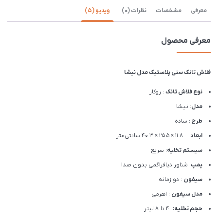
معرفی
مشخصات
نظرات (0)
ویدیو (5)
معرفی محصول
فلاش تانک سنی پلاستیک مدل نیشا
نوع فلاش تانک
: روکار
مدل
: نیشا
طرح
: ساده
ابعاد
: : 11.8 × 25.5 × 40.3 سانتی‌متر
سیستم تخلیه
: سریع
پمپ
: شناور دیافراگمی بدون صدا
سیفون
: دو زمانه
مدل سیفون
: اهرمی
حجم تخلیه:
4 تا 8 لیتر