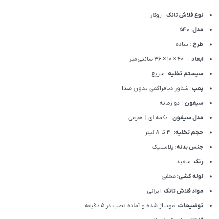
نوع فلاش تانک
: روکار
مدل
: 540
طرح
: ساده
ابعاد
: : 40 × 10 × 36 سانتی‌متر
سیستم تخلیه
: سریع
پمپ
: شناور دیافراگمی بدون صدا
سیفون
: دو زمانه
مدل سیفون
: دکمه ای | اهرمی
حجم تخلیه:
4 تا 8 لیتر
جنس بدنه
: پلاستیک
رنگ
: سفید
لوله کشی:
مخفی
مواد فلاش تانک
: ایرانی
توضیحات
: مونتاژ شده و آماده نصب در 5 دقیقه