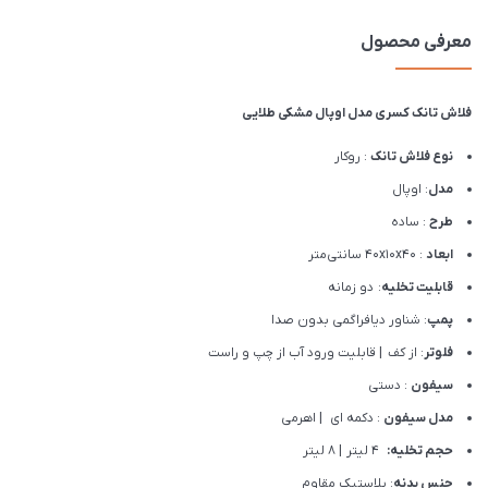
معرفی محصول
فلاش تانک کسری مدل اوپال مشکی طلایی
نوع فلاش تانک
: روکار
مدل
: اوپال
طرح
: ساده
ابعاد
: ۴۰x۱۰x۴۰ سانتی‌متر
قابلیت تخلیه
: دو زمانه
پمپ
: شناور دیافراگمی بدون صدا
فلوتر
: از کف | قابلیت ورود آب از چپ و راست
سیفون
: دستی
مدل سیفون
: دکمه ای | اهرمی
حجم تخلیه:
4 لیتر | 8 لیتر
جنس بدنه
: پلاستیک مقاوم