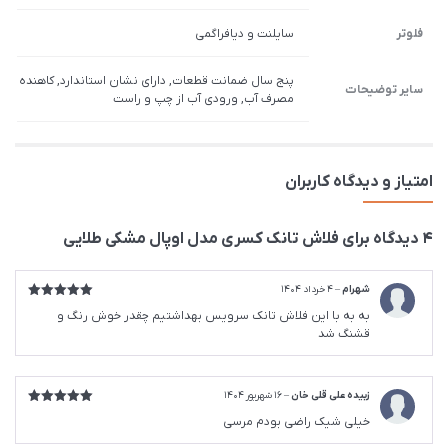
فلوتر
سایلنت و دیافراگمی
پنج سال ضمانت قطعات, دارای نشان استاندارد, کاهنده
سایر توضیحات
مصرف آب, ورودی آب از چپ و راست
امتیاز و دیدگاه کاربران
4 دیدگاه برای
فلاش تانک کسری مدل اوپال مشکی طلایی
شهرام
–
4 خرداد 1404
امتیاز
5
از
به به با این فلاش تانک سرویس بهداشتیم چقدر خوش رنگ و
5
قشنگ شد
زبیده علی قلی خان
–
16 شهریور 1404
امتیاز
5
از
خیلی شیک راضی بودم مرسی
5