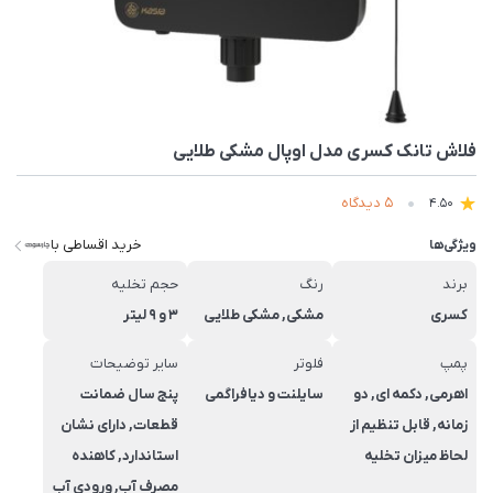
فلاش تانک کسری مدل اوپال مشکی طلایی
5 دیدگاه
4.50
خرید اقساطی با
ویژگی‌ها
برند
رنگ
حجم تخلیه
کسری
مشکی, مشکی طلایی
3 و 9 لیتر
پمپ
فلوتر
سایر توضیحات
اهرمی, دکمه ای, دو
سایلنت و دیافراگمی
پنج سال ضمانت
زمانه, قابل تنظیم از
قطعات, دارای نشان
لحاظ میزان تخلیه
استاندارد, کاهنده
مصرف آب, ورودی آب