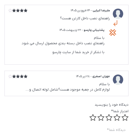
علیرضا کبرایی
–
24 فروردین 1405
امتیاز
4
راهنمای نصب داخل کارتن هست؟
از 5
پشتیبانی چارسو
–
22 اردیبهشت 1405
با سلام
راهنمای نصب داخل بسته بندی محصول ارسال می شود.
با تشکر از خرید شما از سایت چارسو
مهران اصغری
–
28 تیر 1405
امتیاز
4
با سلام
از 5
لوازم کامل در جعبه موجود هست؟شامل لوله اتصال و….
دیدگاه خود را بنویسید
امتیاز شما
*
دیدگاه شما
*