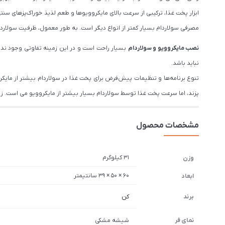
ابزار پخت غذا، ترکیبی از سرعت بالای مایکروویوها و طعم لذیذ خوراک‌پزهای سنتی
مصرفی سولاردام بسیار کمتر از انواع دیگر است. به طور معمول، ظرفیت سولاردا
نصب مایکروویو و سولاردام
نباید باشد.
تنوع برنامه‌ها و تنظیمات پیش‌فرض برای پخت غذا در سولاردام بیشتر از مایکرو
پزند، اما سرعت پخت غذا توسط سولاردام بسیار بیشتر از مایکروویو می است. زیر
مشخصات محصول
31 کیلوگرم
وزن
60 × 50 × 39 سانتیمتر
ابعاد
برند
کن
نمای فر
شیشه مشکی