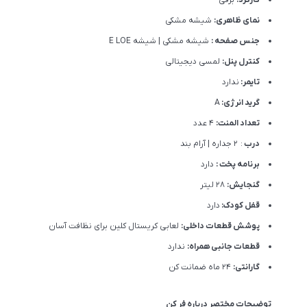
نمای ظاهری:
شیشه مشکی
جنس صفحه :
شیشه مشکی | شيشه E LOE
کنترل پنل:
لمسی دیجیتالی
تایمر:
ندارد
گرید انرژی:
A
تعداد المنت:
4 عدد
درب
: 2 جداره | آرام بند
برنامه پخت :
دارد
گنجایش:
28 لیتر
قفل کودک:
دارد
پوشش قطعات داخلی:
لعابی کریستال کلین برای نظافت آسان
قطعات جانبی همراه:
ندارد
گارانتی:
24 ماه ضمانت کن
توضیحات مختصر درباره فر کن