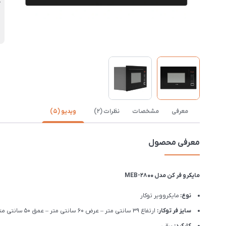
گ
معرفی
مشخصات
نظرات (2)
ویدیو (5)
معرفی محصول
مایکرو فر کن مدل MEB-2800
نوع:
مایکروویر توکار
سایز فر توکار:
ارتفاع 39 سانتی متر – عرض 60 سانتی متر – عمق 50 سانتی متر
کارکرد:
برقی