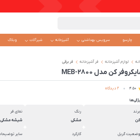
چارسو
سرویس بهداشتی
آشپزخانه
شیرآلات
وبلاگ
نه
لوازم آشپزخانه
فر آشپزخانه
فر برقی
یکروفر کن مدل MEB-2800
2 دیدگاه
4.50
ژگی‌ها
رند
رنگ
نمای فر
ن
مشکی
شیشه مشکی
ضعیت گریل
کارکرد
سایر توضیحا