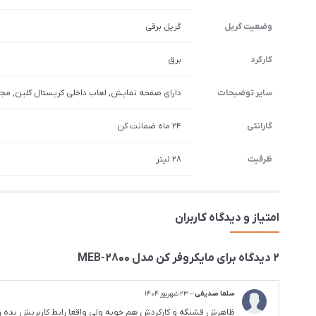
وضعیت گریل
گریل برقی
کارکرد
برق
سایر توضیحات
دارای صفحه نمایش, لعاب داخلی کریستال کلین, مج
گارانتی
24 ماه ضمانت کن
ظرفیت
28 لیتر
امتیاز و دیدگاه کاربران
2 دیدگاه برای
مایکروفر کن مدل MEB-2800
سلما صدیقی
–
23 شهریور 1404
ظاهرش قشنگه و کارکردش هم خوبه ولی واقعا رابط کاربریش بده و 