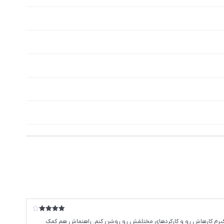
امتیاز
4
 بگیرم کارهاش رو و کارکردهای مختلفش رو روشن کنم. راهنماش هم کمک
از 5