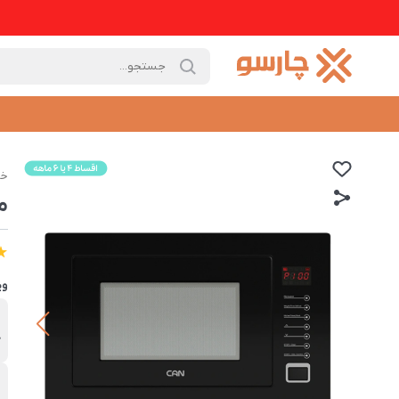
خا
ما
وی
ب
ک
و