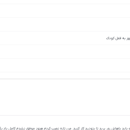
هز به قفل کودک
باید باهاش ور برید تا بتونید کار کنید. من تازه نصب کردم هنوز موفق نشدم کامل یاد