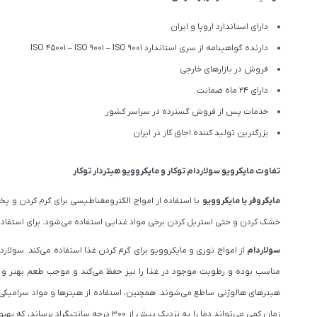
دارای استاندارد اروپا و ایران
دارنده گواهینامه از سری استاندارد ISO 45001 – ISO 9001 – ISO 9001
فروش در بازارهای خارجی
دارای 24 ماه ضمانت
خدمات پس از فروش گسترده در سراسر کشور
بزرگترین تولید کننده اجاق کاز در ایران
تفاوت مایکرویو سولاردام توکار و مایکروویو هیتردار توکار
مایکروفر یا مایکروویو
با استفاده از امواج الکترومغناطیسی برای گرم کردن و پخت
خشک کردن و حتی استریل کردن برخی مواد غذایی استفاده می‌شود. برای استفاده خا
سولاردام
از امواج نوری و مایکروویو برای گرم کردن غذا استفاده می‌کند. سولارد
مناسب بوده و رطوبت موجود در غذا را نیز حفظ می‌کند و موجب طعم بهتر و مز
هیترهای هالوژنی ساطع می‌شوند. همچنین، استفاده از هیترها و مواد سرامیکی به 
زمان کمی می‌تواند دما را به نزدیک بی