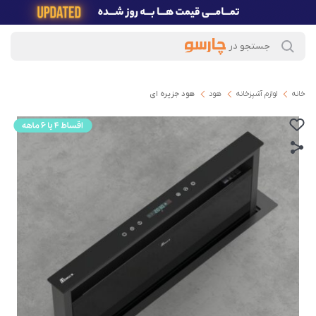
خانه
لوازم آشپزخانه
هود
هود جزیره ای