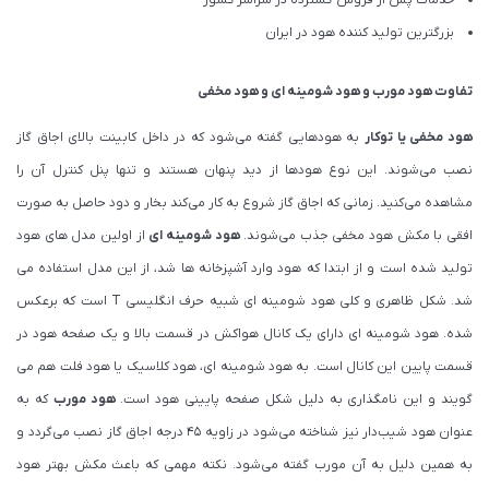
خدمات پس از فروش گسترده در سراسر کشور
بزرگترین تولید کننده هود در ایران
تفاوت هود مورب و هود شومینه ای و هود مخفی
هود مخفی یا توکار
به هودهایی گفته می‌شود که در داخل کابینت بالای اجاق گاز
نصب می‌شوند. این نوع هودها از دید پنهان هستند و تنها پنل کنترل آن را
مشاهده می‌کنید. زمانی که اجاق گاز شروع به کار می‌کند بخار و دود حاصل به صورت
افقی با مکش هود مخفی جذب می‌شوند.
هود شومینه ای
از اولین مدل های هود
تولید شده است و از ابتدا که هود وارد آشپزخانه ها شد، از این مدل استفاده می
شد. شکل ظاهری و کلی هود شومینه ای شبیه حرف انگلیسی T است که برعکس
شده. هود شومینه ای دارای یک کانال هواکش در قسمت بالا و یک صفحه هود در
قسمت پایین این کانال است. به هود شومینه ای، هود کلاسیک یا هود فلت هم می
گویند و این نامگذاری به دلیل شکل صفحه پایینی هود است.
هود مورب
که به
عنوان هود شیب‌دار نیز شناخته می‌شود در زاویه ۴۵ درجه اجاق گاز نصب می‌گردد و
به همین دلیل به آن مورب گفته می‌شود. نکته مهمی که باعث مکش بهتر هود