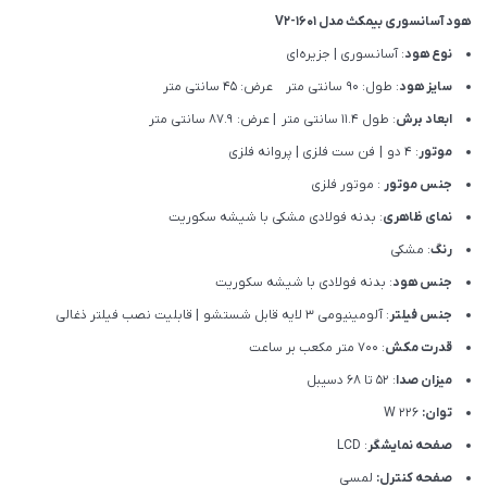
هود آسانسوری بیمکث مدل 1601-V2
نوع هود
: آسانسوری | جزیره‌ای
سایز هود
: طول: 90 سانتی متر عرض: 45 سانتی متر
ابعاد برش
: طول ۱۱.۴ سانتی متر | عرض: ۸۷.۹ سانتی متر
موتور
: ۴ دو | فن ست فلزی | پروانه فلزی
جنس موتور
: موتور فلزی
نمای ظاهری
: بدنه فولادی مشکی با شیشه سکوریت
رنگ
: مشکی
جنس هود
: بدنه فولادی با شیشه سکوریت
جنس فیلتر
: آلومینیومی 3 لایه قابل شستشو | قابلیت نصب فیلتر ذغالی
قدرت مکش
: 700 متر مکعب بر ساعت
میزان صدا
: 52 تا 68 دسیبل
توان:
226 W
صفحه نمایشگر
: LCD
صفحه کنترل:
لمسی