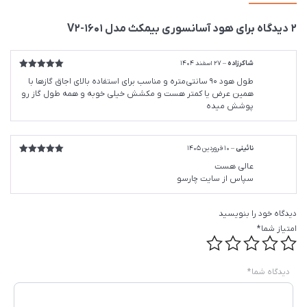
2 دیدگاه برای
هود آسانسوری بیمکث مدل 1601-V2
شاکرزاده
–
27 اسفند 1404
امتیاز
5
از
طول هود 90 سانتی‌متره و مناسب برای استفاده بالای اجاق گازها با
5
همین عرض یا کمتر هست و مکشش خیلی خوبه و همه طول گاز رو
پوشش میده
نائینی
–
10 فروردین 1405
امتیاز
5
از
عالی هست
5
سپاس از سایت چارسو
دیدگاه خود را بنویسید
امتیاز شما
*
دیدگاه شما
*