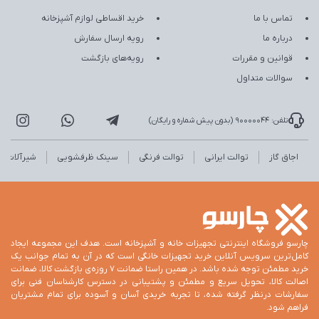
تماس با ما
خرید اقساطی لوازم آشپزخانه
درباره ما
رویه ارسال سفارش
قوانین و مقررات
رویه‌های بازگشت
سوالات متداول
تلفن: 90000044 (بدون پیش شماره و رایگان)
اجاق گاز
توالت ایرانی
توالت فرنگی
سینک ظرفشویی
شیرآلات
چارسو فروشگاه اینترنتی تجهیزات خانه و آشپزخانه است. هدف این مجموعه ایجاد
کامل‌ترین سرویس آنلاین خرید تجهیزات خانگی است که در آن به تمام جوانب یک
خرید مطمئن توجه شده باشد. در همین راستا ضمانت 7 روزه‌ی بازگشت کالا، ضمانت
اصالت کالا، تحویل سریع و مطمئن و پشتیبانی در دسترس کارشناسان فنی برای
سفارشات درنظر گرفته شده، تا تجربه خریدی آسان و آسوده برای تمام مشتریان
فراهم شود.