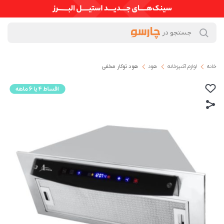
خانه
لوازم آشپزخانه
هود
ھود توکار مخفی