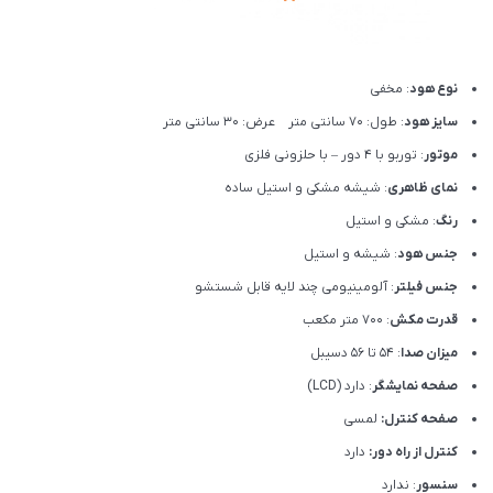
نوع هود
: مخفی
سایز هود
: طول: 70 سانتی متر عرض: 30 سانتی متر
موتور
: توربو با 4 دور – با حلزونی فلزی
نمای ظاهری
: شیشه مشکی و استیل ساده
رنگ
: مشکی و استیل
جنس هود
: شیشه و استیل
جنس فیلتر
: آلومینیومی چند لایه قابل شستشو
قدرت مکش
: 700 متر مکعب
میزان صدا
: 54 تا 56 دسیبل
صفحه نمایشگر
: دارد (LCD)
صفحه کنترل:
لمسی
کنترل از راه دور:
دارد
سنسور
: ندارد