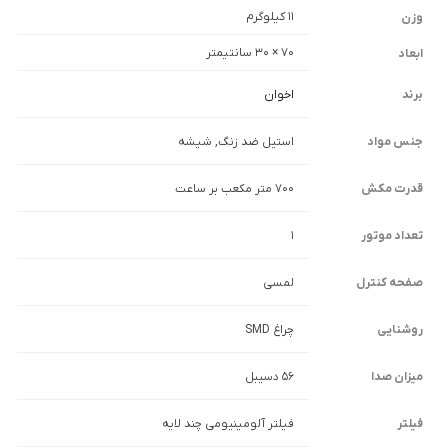
11 کیلوگرم
وزن
70 × 30 سانتیمتر
ابعاد
برند
اخوان
جنس مواد
استیل ضد زنگ, شیشه
قدرت مکش
700 متر مکعب بر ساعت
تعداد موتور
1
صفحه کنترل
لمسی
روشنایی
چراغ SMD
میزان صدا
۵۶ دسیبل
فیلتر
فیلتر آلومینیومی چند لایه