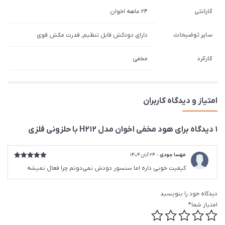
گارانتی
۲۴ ماهه اخوان
سایر توضیحات
دارای دودکش قابل تنظیم, قدرت مکش قوی
کارکرد
مخفی
امتیاز و دیدگاه کاربران
1 دیدگاه برای
هود مخفی اخوان مدل H212 با حلزونی فلزی
مهسا جودی
–
24 آبان 1404
امتیاز
5
از
کیفیت خوبی داره اما سنسور دودش نمی‌دونم چرا فعال نمیشه
5
دیدگاه خود را بنویسید
امتیاز شما
*