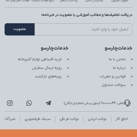
تحویل اکسپرس
پشتیبانی آنلاین
پرداخت در محل
7 روز ضمانت بازگشت
ضمانت اصل بودن کالا
دریافت تخفیف‌ها و مطالب آموزشی با عضویت در خبرنامه:
خدمات‌چارسو
خدمات‌چارسو
تماس با ما
خرید اقساطی لوازم آشپزخانه
درباره ما
رویه ارسال سفارش
قوانین و مقررات
رویه‌های بازگشت
سوالات متداول
تلفن: 90000044 (بدون پیش شماره و رایگان)
اجاق گاز
توالت ایرانی
توالت فرنگی
سینک ظرفشویی
شیرآلات