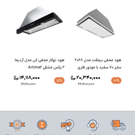
هود مخفی بیمکث مدل 2068
هود توکار مخفی کن مدل آرتیما
سایز 70 سفید با موتور فلزی
2 پلاس مشکی Artima2
14,118,000
20,340,000
15%
10%
16,610,000
22,600,000