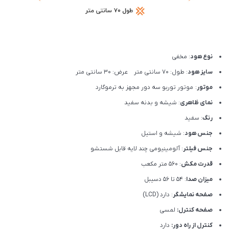
نوع هود
: مخفی
سایز هود
: طول: 70 سانتی متر عرض: 30 سانتی متر
موتور
: موتور توربو سه دور مجهز به ترموگارد
نمای ظاهری
: شیشه و بدنه سفید
رنگ
: سفید
جنس هود
: شیشه و استیل
جنس فیلتر
: آلومینیومی چند لایه قابل شستشو
قدرت مکش
: 560 متر مکعب
میزان صدا
: 54 تا 56 دسیبل
صفحه نمایشگر
: دارد (LCD)
صفحه کنترل:
لمسی
کنترل از راه دور:
دارد