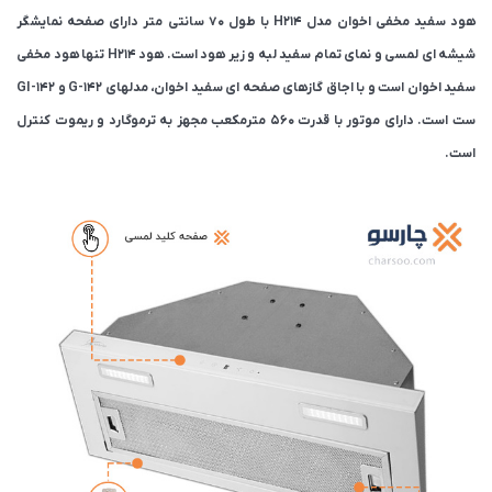
هود سفید مخفی اخوان مدل H214 با طول ۷۰ سانتی متر دارای صفحه نمایشگر
شیشه ای لمسی و نمای تمام سفید لبه و زیر هود است. هود H214 تنها هود مخفی
سفید اخوان است و با اجاق گازهای صفحه ای سفید اخوان، مدلهای G-142 و GI-142
ست است. دارای موتور با قدرت 560 مترمکعب مجهز به ترموگارد و ریموت کنترل
است.