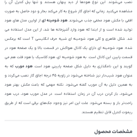
نصب می‌شوند. این نوع هودها از دید پنهان هستند و تنها پنل کنترل آن را
مشاهده می‌کنید. زمانی که اجاق گاز شروع به کار می‌کند بخار و دود حاصل به صورت
افقی با مکش هود مخفی جذب می‌شوند.
هود شومینه ای
از اولین مدل های هود
تولید شده است و از ابتدا که هود وارد آشپزخانه ها شد، از این مدل استفاده می
شد. شکل ظاهری و کلی هود شومینه ای شبیه حرف انگلیسی T است که برعکس
شده. هود شومینه ای دارای یک کانال هواکش در قسمت بالا و یک صفحه هود در
قسمت پایین این کانال است. به هود شومینه ای، هود کلاسیک یا هود فلت هم می
گویند و این نامگذاری به دلیل شکل صفحه پایینی هود است.
هود مورب
که به
عنوان هود شیب‌دار نیز شناخته می‌شود در زاویه ۴۵ درجه اجاق گاز نصب می‌گردد و
به همین دلیل به آن مورب گفته می‌شود. نکته مهمی که باعث مکش بهتر هود
می‌شود، باز کردن درب آن در زمان استفاده است. در مدل مورب هود، درب هود
راحت‌تر باز و بسته می‌شود. علت این امر نیز وجود جک‌های برقی است که از طریق
ریموت کنترل قابل تنظیم هستند.
مشخصات محصول