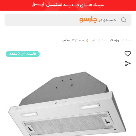
خانه
لوازم آشپزخانه
هود
ھود توکار مخفی