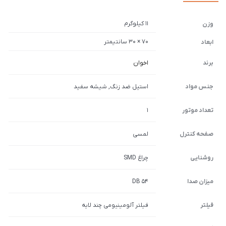
11 کیلوگرم
وزن
70 × 30 سانتیمتر
ابعاد
برند
اخوان
جنس مواد
استیل ضد زنگ, شیشه سفید
تعداد موتور
1
صفحه کنترل
لمسی
روشنایی
چراغ SMD
میزان صدا
54 DB
فیلتر
فیلتر آلومینیومی چند لایه