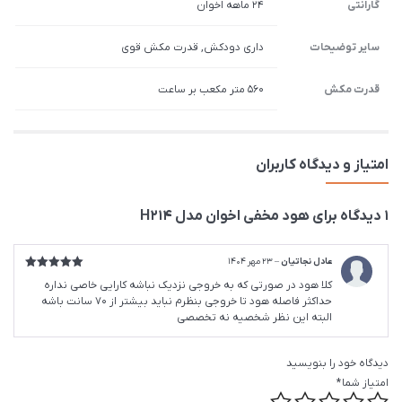
گارانتی
۲۴ ماهه اخوان
سایر توضیحات
داری دودکش, قدرت مکش قوی
قدرت مکش
560 متر مکعب بر ساعت
امتیاز و دیدگاه کاربران
1 دیدگاه برای
هود مخفی اخوان مدل H214
عادل نجاتیان
–
23 مهر 1404
امتیاز
5
از
کلا هود در صورتی که به خروجی نزدیک نباشه کارایی خاصی نداره
5
حداکثر فاصله هود تا خروجی بنظرم نباید بیشتر از ۷۰ سانت باشه
البته این نظر شخصیه نه تخصصی
دیدگاه خود را بنویسید
امتیاز شما
*