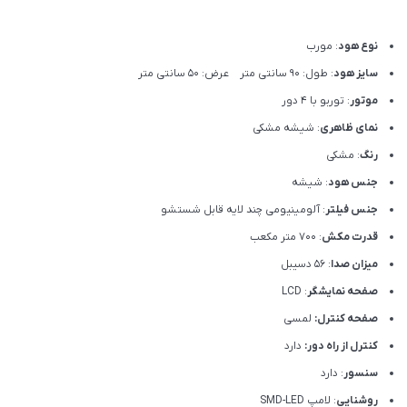
نوع هود
: مورب
سایز هود
: طول: 90 سانتی متر عرض: 50 سانتی متر
موتور
: توربو با 4 دور
نمای ظاهری
: شیشه مشکی
رنگ
: مشکی
جنس هود
: شیشه
جنس فیلتر
: آلومینیومی چند لایه قابل شستشو
قدرت مکش
: 700 متر مکعب
میزان صدا
: 56 دسیبل
صفحه نمایشگر
: LCD
صفحه کنترل:
لمسی
کنترل از راه دور:
دارد
سنسور
: دارد
روشنایی
: لامپ SMD-LED