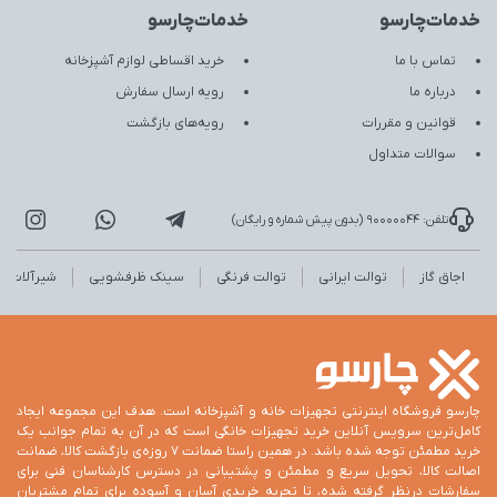
خدمات‌چارسو
خدمات‌چارسو
تماس با ما
خرید اقساطی لوازم آشپزخانه
درباره ما
رویه ارسال سفارش
قوانین و مقررات
رویه‌های بازگشت
سوالات متداول
تلفن: 90000044 (بدون پیش شماره و رایگان)
اجاق گاز
توالت ایرانی
توالت فرنگی
سینک ظرفشویی
شیرآلات
چارسو فروشگاه اینترنتی تجهیزات خانه و آشپزخانه است. هدف این مجموعه ایجاد
کامل‌ترین سرویس آنلاین خرید تجهیزات خانگی است که در آن به تمام جوانب یک
خرید مطمئن توجه شده باشد. در همین راستا ضمانت 7 روزه‌ی بازگشت کالا، ضمانت
اصالت کالا، تحویل سریع و مطمئن و پشتیبانی در دسترس کارشناسان فنی برای
سفارشات درنظر گرفته شده، تا تجربه خریدی آسان و آسوده برای تمام مشتریان