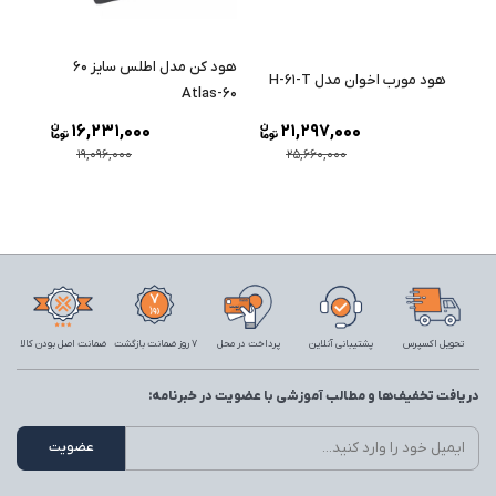
هود کن مدل اطلس سایز ۶۰
هود مورب اخوان مدل H-61-T
Atlas-60
16,231,000
21,297,000
19,096,000
25,660,000
تحویل اکسپرس
پشتیبانی آنلاین
پرداخت در محل
7 روز ضمانت بازگشت
ضمانت اصل بودن کالا
دریافت تخفیف‌ها و مطالب آموزشی با عضویت در خبرنامه: