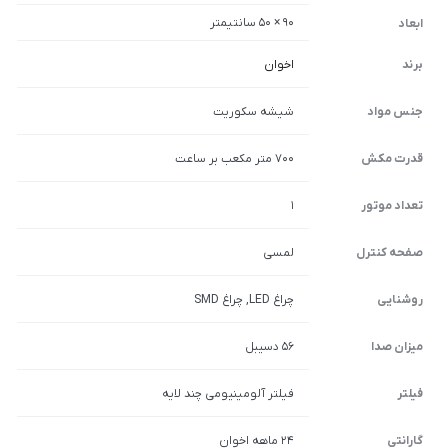
90 × 50 سانتیمتر
ابعاد
برند
اخوان
جنس مواد
شیشه سکوریت
قدرت مکش
700 متر مکعب بر ساعت
تعداد موتور
1
صفحه کنترل
لمسی
روشنایی
چراغ LED, چراغ SMD
میزان صدا
۵۶ دسیبل
فیلتر
فیلتر آلومینیومی چند لایه
گارانتی
۲۴ ماهه اخوان