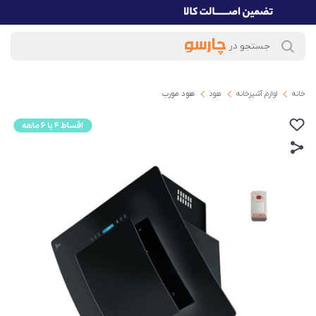
خانه
لوازم آشپزخانه
هود
هود مورب