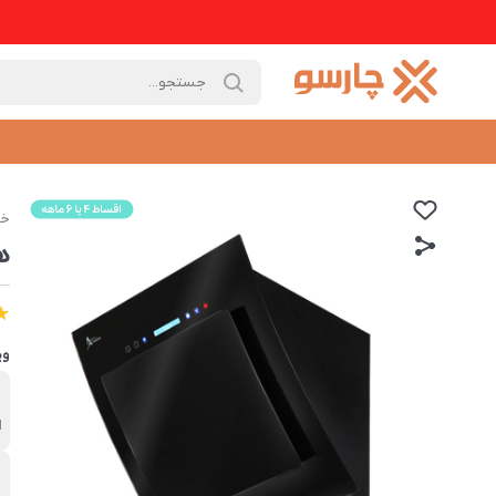
خا
هو
وی
ب
ا
ت