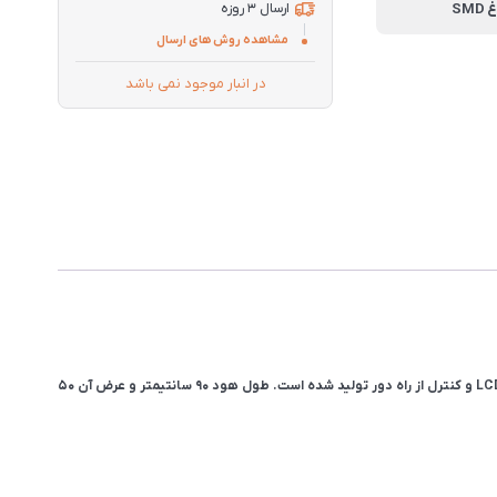
ارسال 3 روزه
مشاهده روش های ارسال
در انبار موجود نمی باشد
هود مورب اخوان مدل H51-MF با حلزونی فلزی یکی از پرفروش‌ترین هودهای مورب اخوان است‌. این هود با شیشه سکوریت، صفحه کنترل لمسی و صفحه نمایشگر LCD و کنترل از راه دور تولید شده است. طول هود 90 سانتیمتر و عرض آن 50