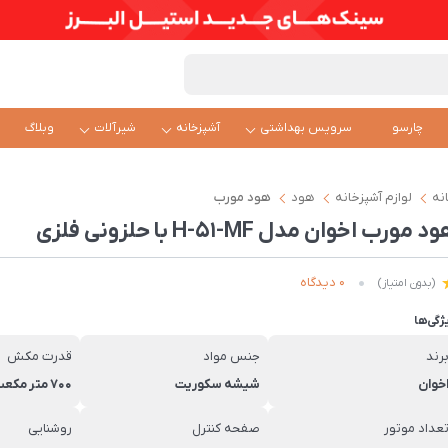
چارسو
سرویس بهداشتی
آشپزخانه
شیرآلات
وبلاگ
نه
لوازم آشپزخانه
هود
هود مورب
د مورب اخوان مدل H-51-MF با حلزونی فلزی
0 دیدگاه
(بدون امتیاز)
ژگی‌ها
رند
جنس مواد
قدرت مکش
خوان
شیشه سکوریت
700 متر مکعب بر ساعت
عداد موتور
صفحه کنترل
روشنایی