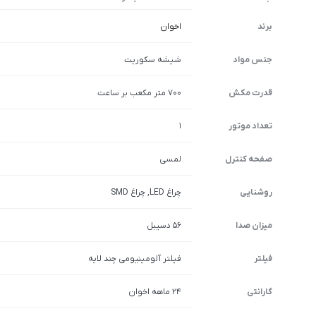
برند
اخوان
جنس مواد
شیشه سکوریت
قدرت مکش
700 متر مکعب بر ساعت
تعداد موتور
1
صفحه کنترل
لمسی
روشنایی
چراغ LED, چراغ SMD
میزان صدا
۵۶ دسیبل
فیلتر
فیلتر آلومینیومی چند لایه
گارانتی
۲۴ ماهه اخوان