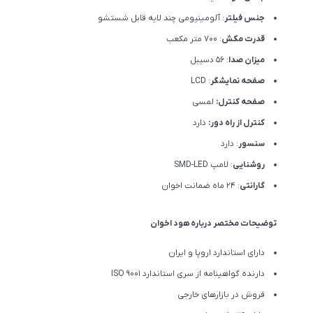
جنس فیلتر
: آلومینیومی چند لایه قابل شستشو
قدرت مکش
: 700 متر مکعب
میزان صدا
: 56 دسیبل
صفحه نمایشگر
: LCD
صفحه کنترل:
لمسی
کنترل از راه دور:
دارد
سنسور
: دارد
روشنایی
: لامپ SMD-LED
گارانتی
: 24 ماه ضمانت اخوان
توضیحات مختصر درباره هود اخوان
دارای استاندارد اروپا و ایران
دارنده گواهینامه از سری استاندارد ISO 9001
فروش در بازارهای خارجی