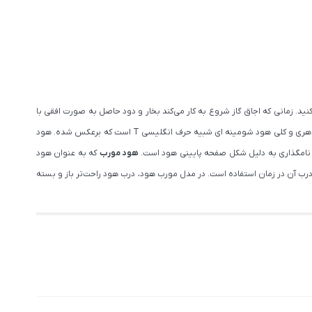
ید. زمانی که اجاق گاز شروع به کار می‌کند بخار و دود حاصل به صورت افقی با
از اولین مدل های هود تولید شده است و از ابتدا که هود وارد آشپزخانه ها شد، از این مدل استفاده می شد. شکل ظاهری و کلی هود شومینه ای شبیه حرف انگلیسی T است که برعکس شده. هود
 نامگذاری به دلیل شکل صفحه پایینی هود است.
هود مورب
که به عنوان هود
ود، باز کردن درب آن در زمان استفاده است. در مدل مورب هود، درب هود راحت‌تر باز و بسته