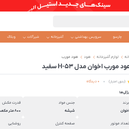
چارسو
سرویس بهداشتی
آشپزخانه
شیرآلات
وبلاگ
نه
لوازم آشپزخانه
هود
هود مورب
د مورب اخوان مدل H-53 سفید
0 دیدگاه
(بدون امتیاز)
ژگی‌ها
رند
جنس مواد
قدرت مکش
خوان
شیشه
800 متر مکعب در ساعت
عداد موتور
صفحه کنترل
روشنایی