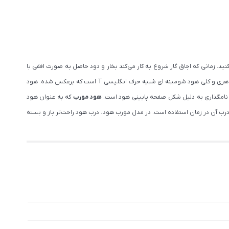
ید. زمانی که اجاق گاز شروع به کار می‌کند بخار و دود حاصل به صورت افقی با
از اولین مدل های هود تولید شده است و از ابتدا که هود وارد آشپزخانه ها شد، از این مدل استفاده می شد. شکل ظاهری و کلی هود شومینه ای شبیه حرف انگلیسی T است که برعکس شده. هود
 نامگذاری به دلیل شکل صفحه پایینی هود است.
هود مورب
که به عنوان هود
ود، باز کردن درب آن در زمان استفاده است. در مدل مورب هود، درب هود راحت‌تر باز و بسته