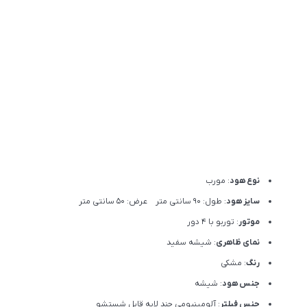
نوع هود
: مورب
سایز هود
: طول: 90 سانتی متر عرض: 50 سانتی متر
موتور
: توربو با 4 دور
نمای ظاهری
: شیشه سفید
رنگ
: مشکی
جنس هود
: شیشه
جنس فیلتر
: آلومینیومی چند لایه قابل شستشو