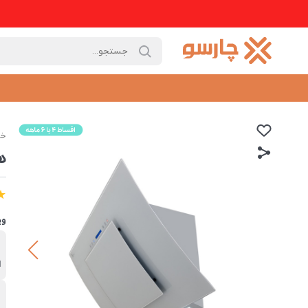
خا
هو
وی
ب
ا
ت