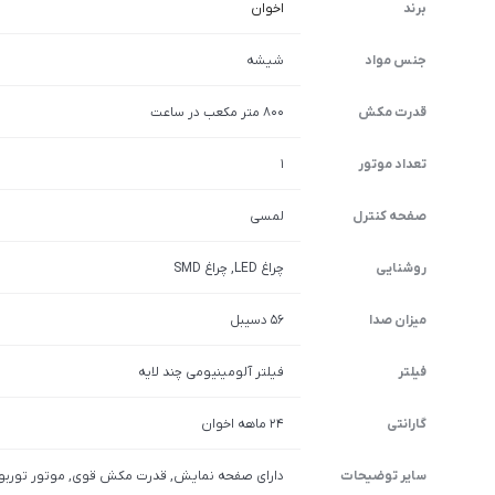
برند
اخوان
جنس مواد
شیشه
قدرت مکش
800 متر مکعب در ساعت
تعداد موتور
1
صفحه کنترل
لمسی
روشنایی
چراغ LED, چراغ SMD
میزان صدا
۵۶ دسیبل
فیلتر
فیلتر آلومینیومی چند لایه
گارانتی
۲۴ ماهه اخوان
سایر توضیحات
دارای صفحه نمایش, قدرت مکش قوی, موتور توربو