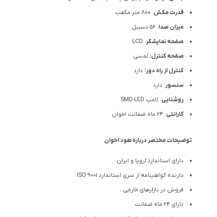
قدرت مکش
: 800 متر مکعب
میزان صدا
: 56 دسیبل
صفحه نمایشگر
: LCD
صفحه کنترل:
لمسی
کنترل از راه دور:
دارد
سنسور
: دارد
روشنایی
: لامپ SMD-LED
گارانتی
: 24 ماه ضمانت اخوان
توضیحات مختصر درباره هود اخوان
دارای استاندارد اروپا و ایران
دارنده گواهینامه از سری استاندارد ISO 9001
فروش در بازارهای خارجی
دارای 24 ماه ضمانت