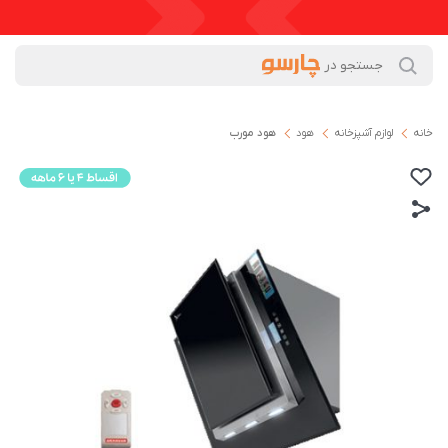
خانه
لوازم آشپزخانه
هود
هود مورب