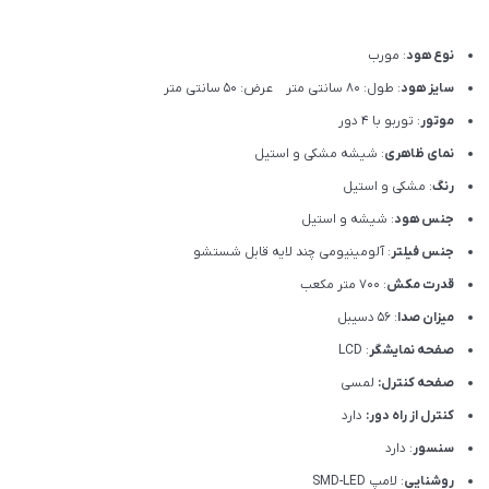
نوع هود
: مورب
سایز هود
: طول: 80 سانتی متر عرض: 50 سانتی متر
موتور
: توربو با 4 دور
نمای ظاهری
: شیشه مشکی و استیل
رنگ
: مشکی و استیل
جنس هود
: شیشه و استیل
جنس فیلتر
: آلومینیومی چند لایه قابل شستشو
قدرت مکش
: 700 متر مکعب
میزان صدا
: 56 دسیبل
صفحه نمایشگر
: LCD
صفحه کنترل:
لمسی
کنترل از راه دور:
دارد
سنسور
: دارد
روشنایی
: لامپ SMD-LED