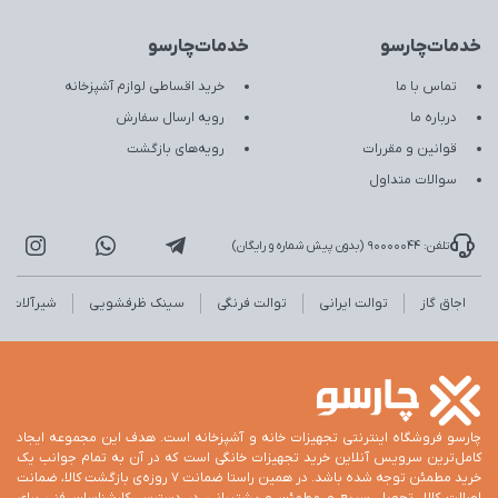
خدمات‌چارسو
خدمات‌چارسو
تماس با ما
خرید اقساطی لوازم آشپزخانه
درباره ما
رویه ارسال سفارش
قوانین و مقررات
رویه‌های بازگشت
سوالات متداول
تلفن: 90000044 (بدون پیش شماره و رایگان)
اجاق گاز
توالت ایرانی
توالت فرنگی
سینک ظرفشویی
شیرآلات
چارسو فروشگاه اینترنتی تجهیزات خانه و آشپزخانه است. هدف این مجموعه ایجاد
کامل‌ترین سرویس آنلاین خرید تجهیزات خانگی است که در آن به تمام جوانب یک
خرید مطمئن توجه شده باشد. در همین راستا ضمانت 7 روزه‌ی بازگشت کالا، ضمانت
اصالت کالا، تحویل سریع و مطمئن و پشتیبانی در دسترس کارشناسان فنی برای