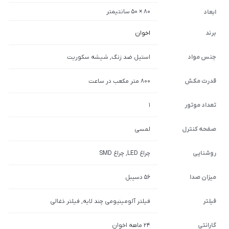
80 × 50 سانتیمتر
ابعاد
برند
اخوان
جنس مواد
استیل ضد زنگ, شیشه سکوریت
قدرت مکش
800 متر مکعب در ساعت
تعداد موتور
1
صفحه کنترل
لمسی
روشنایی
چراغ LED, چراغ SMD
میزان صدا
۵۶ دسیبل
فیلتر
فیلتر آلومینیومی چند لایه, فیلتر ذغالی
گارانتی
۲۴ ماهه اخوان