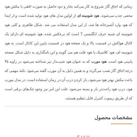
زمانی که اجاق گاز شروع به کار می‌کند بخار و دود حاصل به صورت افقی با مکش هود
مخفی جذب می‌شوند.
هود شومینه ای
از اولین مدل های هود تولید شده است و از ابتدا
که هود وارد آشپزخانه ها شد، از این مدل استفاده می شد. شکل ظاهری و کلی هود
شومینه ای شبیه حرف انگلیسی T است که برعکس شده. هود شومینه ای دارای یک
کانال هواکش در قسمت بالا و یک صفحه هود در قسمت پایین این کانال است. به هود
شومینه ای، هود کلاسیک یا هود فلت هم می گویند و این نامگذاری به دلیل شکل صفحه
پایینی هود است.
هود مورب
که به عنوان هود شیب‌دار نیز شناخته می‌شود در زاویه ۴۵
درجه اجاق گاز نصب می‌گردد و به همین دلیل به آن مورب گفته می‌شود. نکته مهمی که
باعث مکش بهتر هود می‌شود، باز کردن درب آن در زمان استفاده است. در مدل مورب
هود، درب هود راحت‌تر باز و بسته می‌شود. علت این امر نیز وجود جک‌های برقی است
که از طریق ریموت کنترل قابل تنظیم هستند.
مشخصات محصول