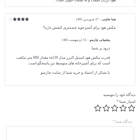
هود ارزان قیمت و به نسبت خوبی است ..
هما تعاونی
–
27 فروردین 1405
امتیاز
4
مکش هود برای آشپزخونه چندمتری کشش داره؟
از 5
پشتیبانی چارسو
–
15 اردیبهشت 1405
درود بر شما
قدرت مکش هود استیل البرز مدل sa120 مقدار 800 متر مکعب
است که برای آشپزخانه های متوسط نیز پاسخگو است.
با تشکر از اعتماد و خرید شما از سایت چارسو
دیدگاه خود را بنویسید
امتیاز شما
*
دیدگاه شما
*