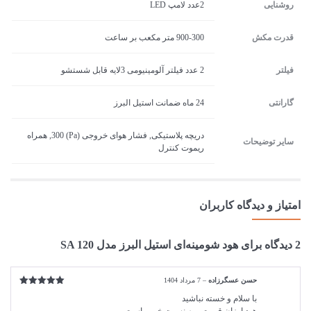
روشنایی
2عدد لامپ LED
قدرت مکش
900-300 متر مکعب بر ساعت
فیلتر
2 عدد فیلتر آلومینیومی 3لایه قابل شستشو
گارانتی
24 ماه ضمانت استیل البرز
دریچه پلاستیکی, فشار هوای خروجی (Pa) 300, همراه
سایر توضیحات
ریموت کنترل
امتیاز و دیدگاه کاربران
2 دیدگاه برای
هود شومینه‌ای استیل البرز مدل SA 120
حسن عسگرزاده
–
7 مرداد 1404
امتیاز
5
از
با سلام و خسته نباشید
5