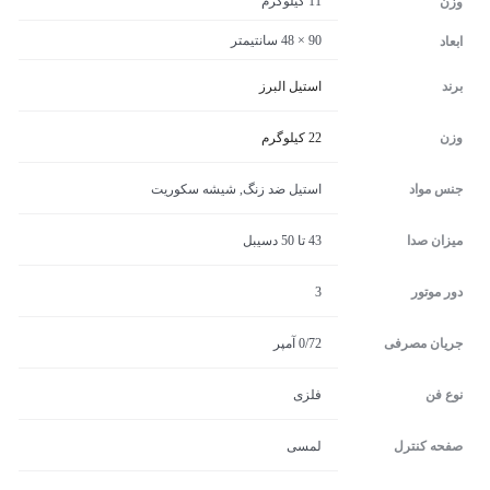
11 کیلوگرم
وزن
90 × 48 سانتیمتر
ابعاد
برند
استیل البرز
وزن
22 کیلوگرم
جنس مواد
استیل ضد زنگ, شیشه سکوریت
میزان صدا
43 تا 50 دسیبل
دور موتور
3
جریان مصرفی
0/72 آمپر
نوع فن
فلزی
صفحه کنترل
لمسی