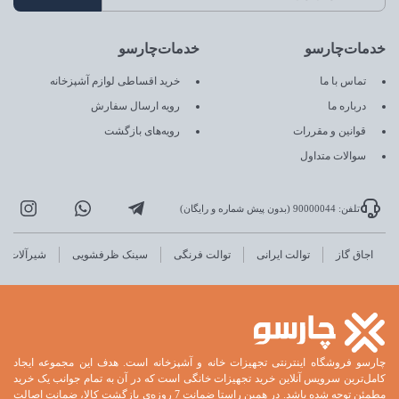
خدمات‌چارسو
خدمات‌چارسو
تماس با ما
خرید اقساطی لوازم آشپزخانه
درباره ما
رویه ارسال سفارش
قوانین و مقررات
رویه‌های بازگشت
سوالات متداول
تلفن: 90000044 (بدون پیش شماره و رایگان)
اجاق گاز
توالت ایرانی
توالت فرنگی
سینک ظرفشویی
شیرآلات
چارسو فروشگاه اینترنتی تجهیزات خانه و آشپزخانه است. هدف این مجموعه ایجاد
کامل‌ترین سرویس آنلاین خرید تجهیزات خانگی است که در آن به تمام جوانب یک خرید
مطمئن توجه شده باشد. در همین راستا ضمانت 7 روزه‌ی بازگشت کالا، ضمانت اصالت