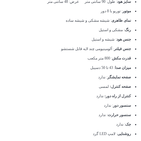
سایز هود
: طول: 90 سانتی متر عرض: 48 سانتی متر
موتور
: توربو با 8 دور
نمای ظاهری
: شیشه مشکی و شیشه ساده
رنگ
: مشکی و استیل
جنس هود
: شیشه و استیل
جنس فیلتر
: آلومینیومی چند لایه قابل شستشو
قدرت مکش
: 800 متر مکعب
میزان صدا
: 43 تا 50 دسیبل
صفحه نمایشگر
: ندارد
صفحه کنترل:
لمسی
کنترل از راه دور:
ندارد
سنسور دور
: ندارد
سنسور حرارت
: ندارد
جک
: ندارد
روشنایی
: لامپ LED گرد