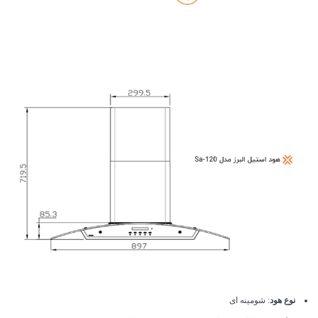
نوع هود
: شومینه ای