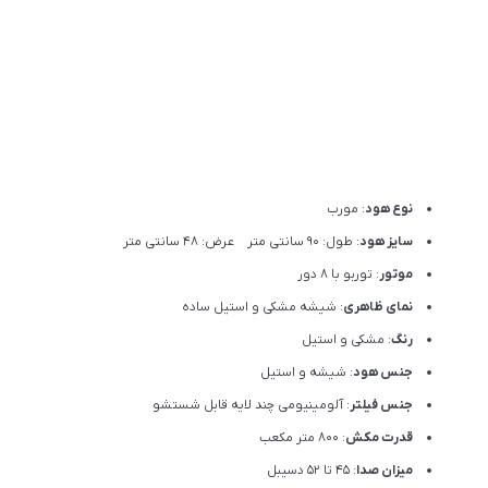
نوع هود
: مورب
سایز هود
: طول: 90 سانتی متر عرض: 48 سانتی متر
موتور
: توربو با 8 دور
نمای ظاهری
: شیشه مشکی و استیل ساده
رنگ
: مشکی و استیل
جنس هود
: شیشه و استیل
جنس فیلتر
: آلومینیومی چند لایه قابل شستشو
قدرت مکش
: 800 متر مکعب
میزان صدا
: 45 تا 52 دسیبل