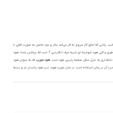
ید. زمانی که اجاق گاز شروع به کار می‌کند بخار و دود حاصل به صورت افقی با
از اولین مدل های هود تولید شده است و از ابتدا که هود وارد آشپزخانه ها شد، از این مدل استفاده می شد. شکل ظاهری و کلی هود شومینه ای شبیه حرف انگلیسی T است که برعکس شده. هود
 نامگذاری به دلیل شکل صفحه پایینی هود است.
هود مورب
که به عنوان هود
ود، باز کردن درب آن در زمان استفاده است. در مدل مورب هود، درب هود راحت‌تر باز و بسته