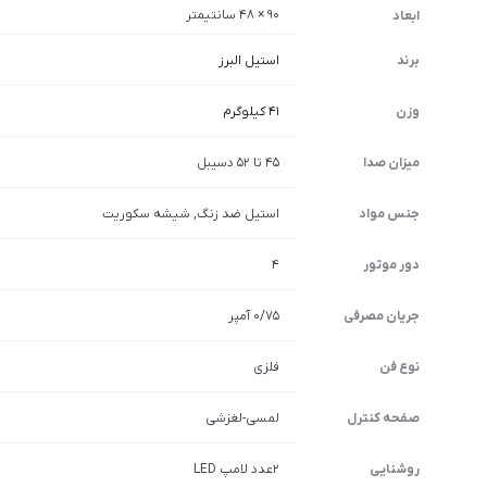
90 × 48 سانتیمتر
ابعاد
برند
استیل البرز
وزن
41 کیلوگرم
میزان صدا
45 تا 52 دسیبل
جنس مواد
استیل ضد زنگ, شیشه سکوریت
دور موتور
4
جریان مصرفی
0/75 آمپر
نوع فن
فلزی
صفحه کنترل
لمسی-لغزشی
روشنایی
2عدد لامپ LED