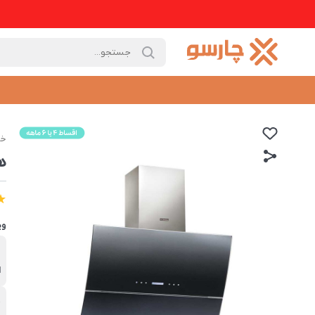
خا
هو
وی
ب
ا
ج