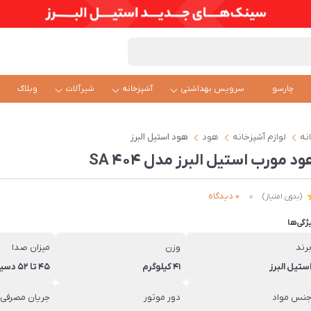
چارسو
سرویس بهداشتی
آشپزخانه
شیرآلات
وبلاگ
نه
لوازم آشپزخانه
هود
هود استیل البرز
د مورب استیل البرز مدل SA 404
0 دیدگاه
(بدون امتیاز)
ژگی‌ها
رند
وزن
میزان صدا
ستیل البرز
41 کیلوگرم
45 تا 52 دسیبل
نس مواد
دور موتور
جریان مصرفی