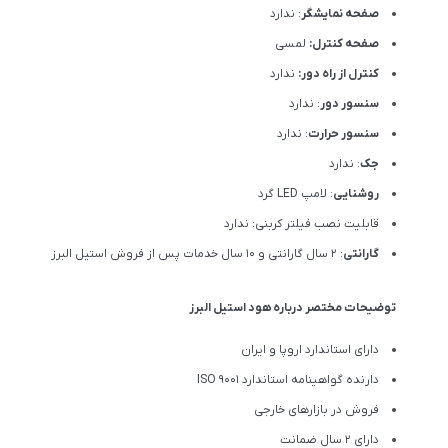
صفحه نمایشگر
: ندارد
صفحه کنترل:
لمسی
کنترل از راه دور:
ندارد
سنسور دور
: ندارد
سنسور حرارت
: ندارد
جک
: ندارد
روشنایی
: لامپ LED گرد
قابلیت نصب فیلتر کربنی: ندارد
گارانتی
: 2 سال گارانتی و 10 سال خدمات پس از فروش استیل البرز
توضیحات مختصر درباره هود استیل البرز
دارای استاندارد اروپا و ایران
دارنده گواهینامه استاندارد ISO 9001
فروش در بازارهای خارجی
دارای 2 سال ضمانت