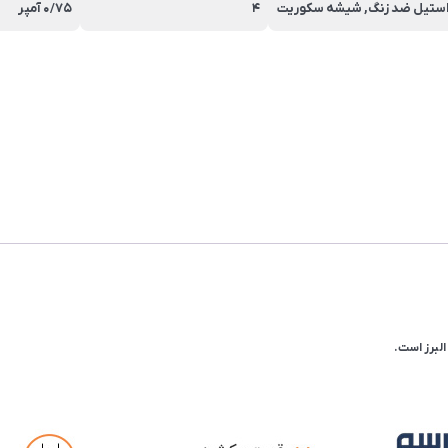
ستیل ضد زنگ, شیشه سکوریت
4
0/75 آمپر