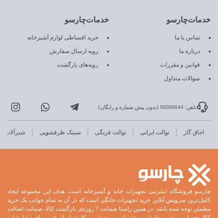
خدمات‌چارسو
خدمات‌چارسو
تماس با ما
خرید اقساطی لوازم آشپزخانه
درباره ما
رویه ارسال سفارش
قوانین و مقررات
رویه‌های بازگشت
سوالات متداول
تلفن: 90000044 (بدون پیش شماره و رایگان)
اجاق گاز
توالت ایرانی
توالت فرنگی
سینک ظرفشویی
شیرآلات
چارسو فروشگاه اینترنتی تجهیزات خانه و آشپزخانه است. هدف این مجموعه ایجاد
کامل‌ترین سرویس آنلاین خرید تجهیزات خانگی است که در آن به تمام جوانب یک خرید
مطمئن توجه شده باشد. در همین راستا ضمانت 7 روزه‌ی بازگشت کالا، ضمانت اصالت
کالا، تحویل سریع و مطمئن و پشتیبانی در دسترس کارشناسان فنی برای سفارشات