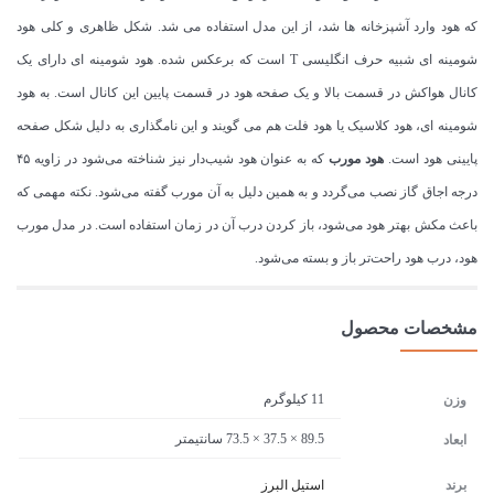
که هود وارد آشپزخانه ها شد، از این مدل استفاده می شد. شکل ظاهری و کلی هود
شومینه ای شبیه حرف انگلیسی T است که برعکس شده. هود شومینه ای دارای یک
کانال هواکش در قسمت بالا و یک صفحه هود در قسمت پایین این کانال است. به هود
شومینه ای، هود کلاسیک یا هود فلت هم می گویند و این نامگذاری به دلیل شکل صفحه
پایینی هود است.
هود مورب
که به عنوان هود شیب‌دار نیز شناخته می‌شود در زاویه ۴۵
درجه اجاق گاز نصب می‌گردد و به همین دلیل به آن مورب گفته می‌شود. نکته مهمی که
باعث مکش بهتر هود می‌شود، باز کردن درب آن در زمان استفاده است. در مدل مورب
هود، درب هود راحت‌تر باز و بسته می‌شود.
مشخصات محصول
11 کیلوگرم
وزن
89.5 × 37.5 × 73.5 سانتیمتر
ابعاد
برند
استیل البرز