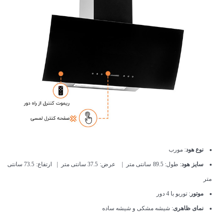
نوع هود
: مورب
سایز هود
: طول: 89.5 سانتی متر | عرض: 37.5 سانتی متر | ارتفاع: 73.5 سانتی
متر
موتور
: توربو با 4 دور
نمای ظاهری
: شیشه مشکی و شیشه ساده