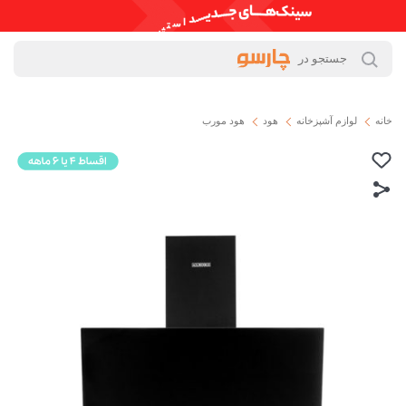
خانه
لوازم آشپزخانه
هود
هود مورب