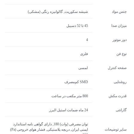
جنس مواد
شیشه سکوریت, گالوانیزه رنگی (مشکی)
میزان صدا
45 تا 52 دسیبل
دور موتور
4
نوع فن
فلزی
صفحه کنترل
لمسی
روشنایی
SMD کم‌مصرف
قدرت مکش
800 متر مکعب در ساعت
گارانتی
24 ماه ضمانت استیل البرز
توان مصرفی (وات) 180, دارای گواهی نامه استاندارد
سایر توضیحات
ایمنی ایران, دریچه پلاستیکی, فشار هوای خروجی (Pa)