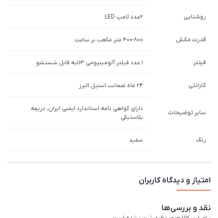
روشنایی
2عدد لامپ LED
قدرت مکش
400-800 متر مکعب بر ساعت
فیلتر
1 عدد فیلتر آلومینیومی 3لایه قابل شستشو
گارانتی
24 ماه ضمانت استیل البرز
دارای گواهی نامه استاندارد ایمنی ایران, دریچه
سایر توضیحات
پلاستیکی
رنگ
سفید
امتیاز و دیدگاه کاربران
نقد و بررسی‌ها