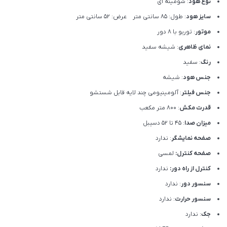
نوع هود
: شومینه ای
سایز هود
: طول: 85 سانتی متر عرض: 52 سانتی متر
موتور
: توربو با 8 دور
نمای ظاهری
: شیشه سفید
رنگ
: سفید
جنس هود
: شیشه
جنس فیلتر
: آلومینیومی چند لایه قابل شستشو
قدرت مکش
: 800 متر مکعب
میزان صدا
: 45 تا 52 دسیبل
صفحه نمایشگر
: ندارد
صفحه کنترل:
لمسی
کنترل از راه دور:
ندارد
سنسور دور
: ندارد
سنسور حرارت
: ندارد
جک
: ندارد