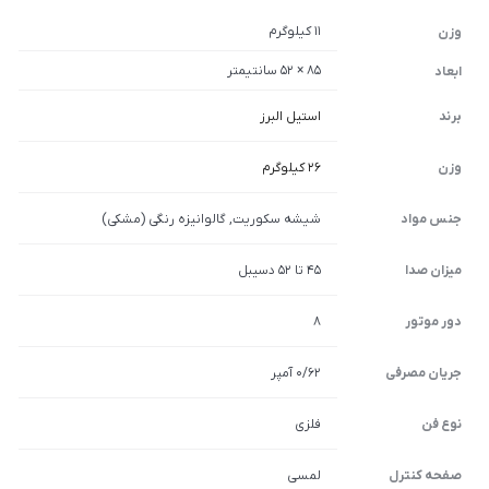
11 کیلوگرم
وزن
85 × 52 سانتیمتر
ابعاد
برند
استیل البرز
وزن
26 کیلوگرم
جنس مواد
شیشه سکوریت, گالوانیزه رنگی (مشکی)
میزان صدا
45 تا 52 دسیبل
دور موتور
8
جریان مصرفی
0/62 آمپر
نوع فن
فلزی
صفحه کنترل
لمسی