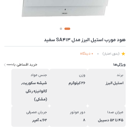
هود مورب استیل البرز مدل SA413 سفید
0 دیدگاه
(بدون امتیاز)
خرید اقساطی با
ویژگی‌ها
برند
وزن
جنس مواد
استیل البرز
26 کیلوگرم
شیشه سکوریت,
گالوانیزه رنگی
(مشکی)
میزان صدا
دور موتور
جریان مصرفی
45 تا 52 دسیبل
8
0/62 آمپر