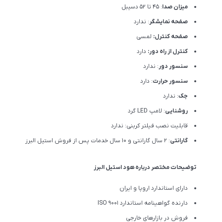
میزان صدا
: 45 تا 52 دسیبل
صفحه نمایشگر
: ندارد
صفحه کنترل:
لمسی
کنترل از راه دور:
دارد
سنسور دور
: ندارد
سنسور حرارت
: دارد
جک
: ندارد
روشنایی
: لامپ LED گرد
قابلیت نصب فیلتر کربنی: ندارد
گارانتی
: 2 سال گارانتی و 10 سال خدمات پس از فروش استیل البرز
توضیحات مختصر درباره هود استیل البرز
دارای استاندارد اروپا و ایران
دارنده گواهینامه استاندارد ISO 9001
فروش در بازارهای خارجی