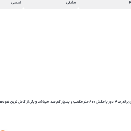
مشکی
لمسی
هود مورب استیل البرز مدل Sa-463 با عرض ۸۵ سانتی متر و طراحی ساده دارای پرقدرت ۴ دور با مکش ۸۰۰ م