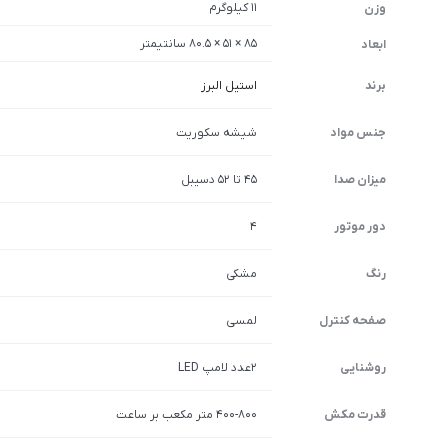
11 کیلوگرم
وزن
85 × 51 × 80.5 سانتیمتر
ابعاد
برند
استیل البرز
جنس مواد
شیشه سکوریت
میزان صدا
45 تا 52 دسیبل
دور موتور
4
رنگ
مشکی
صفحه کنترل
لمسی
روشنایی
2عدد لامپ LED
قدرت مکش
400-800 متر مکعب بر ساعت