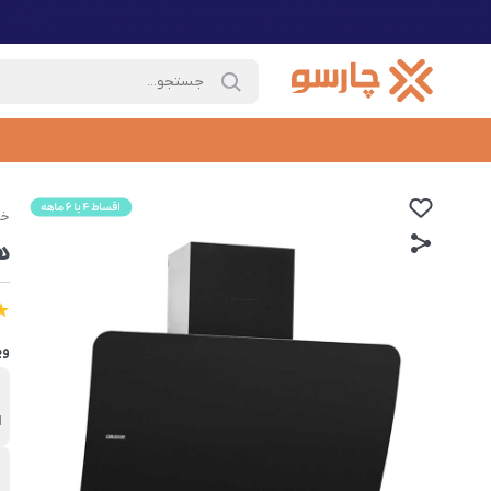
خا
هو
وی
ب
ا
د