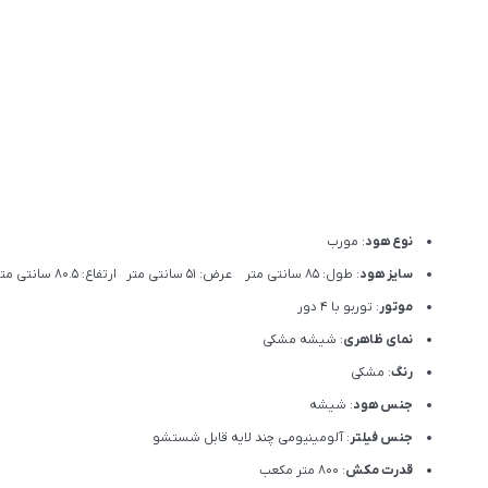
نوع هود
: مورب
سایز هود
: طول: 85 سانتی متر عرض: 51 سانتی متر ارتفاع: 80.5 سانتی متر
موتور
: توربو با 4 دور
نمای ظاهری
: شیشه مشکی
رنگ
: مشکی
جنس هود
: شیشه
جنس فیلتر
: آلومینیومی چند لایه قابل شستشو
قدرت مکش
: 800 متر مکعب