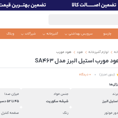
چارسو
سرویس بهداشتی
آشپزخانه
شیرآلات
وبلاگ
نه
لوازم آشپزخانه
هود
هود مورب
د مورب استیل البرز مدل SA463
0 دیدگاه
(بدون امتیاز)
ژگی‌ها
رند
جنس مواد
میزان صدا
ستیل البرز
شیشه سکوریت
45 تا 52 دسیبل
ور موتور
رنگ
صفحه کنترل