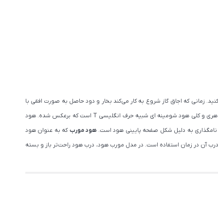
ید. زمانی که اجاق گاز شروع به کار می‌کند بخار و دود حاصل به صورت افقی با
از اولین مدل های هود تولید شده است و از ابتدا که هود وارد آشپزخانه ها شد، از این مدل استفاده می شد. شکل ظاهری و کلی هود شومینه ای شبیه حرف انگلیسی T است که برعکس شده. هود
 نامگذاری به دلیل شکل صفحه پایینی هود است.
هود مورب
که به عنوان هود
ود، باز کردن درب آن در زمان استفاده است. در مدل مورب هود، درب هود راحت‌تر باز و بسته