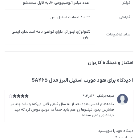
فیلتر
1 عدد فیلتر آلومینیومی 3لایه قابل شستشو
گارانتی
24 ماه ضمانت استیل البرز
تکنولوژی اینورتر, دارای گواهی نامه استاندارد ایمنی
سایر توضیحات
ایران
امتیاز و دیدگاه کاربران
1 دیدگاه برای
هود مورب استیل البرز مدل SA465
سرمه پزشکی
–
4 آذر 1404
امتیاز
4
دکمه‌های لمسی هود بعد از یه سال گاهی قفل می‌کنه و باید چند بار
از 5
فشارش بدی. فیلترها رو هم باید حتماً به موقع عوض کرد که پیدا
کردنشون کمی سخته.
دیدگاه خود را بنویسید
امتیاز شما
*