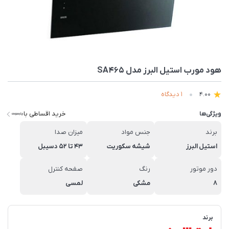
هود مورب استیل البرز مدل SA465
1 دیدگاه
4.00
خرید اقساطی با
ویژگی‌ها
برند
جنس مواد
میزان صدا
استیل البرز
شیشه سکوریت
43 تا 52 دسیبل
دور موتور
رنگ
صفحه کنترل
8
مشکی
لمسی
برند