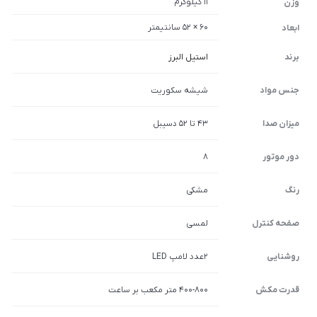
11 کیلوگرم
وزن
60 × 52 سانتیمتر
ابعاد
برند
استیل البرز
جنس مواد
شیشه سکوریت
میزان صدا
43 تا 52 دسیبل
دور موتور
8
رنگ
مشکی
صفحه کنترل
لمسی
روشنایی
2عدد لامپ LED
قدرت مکش
400-800 متر مکعب بر ساعت