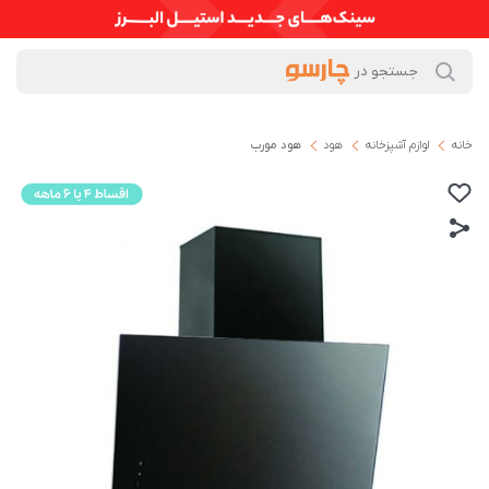
خانه
لوازم آشپزخانه
هود
هود مورب