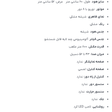
سایز هود
: طول: 60 سانتی متر عرض: 52 سانتی متر
موتور
: توربو با 8 دور
نمای ظاهری
: شیشه مشکی
رنگ
: مشکی
جنس هود
: شیشه
جنس فیلتر
: آلومینیومی چند لایه قابل شستشو
قدرت مکش
: 800 متر مکعب
میزان صدا
: 43 تا 52 دسیبل
صفحه نمایشگر
: ندارد
صفحه کنترل:
لمسی
کنترل از راه دور:
ندارد
سنسور دور
: ندارد
سنسور حرارت
: ندارد
جک
: ندارد
روشنایی
: لامپ LED گرد