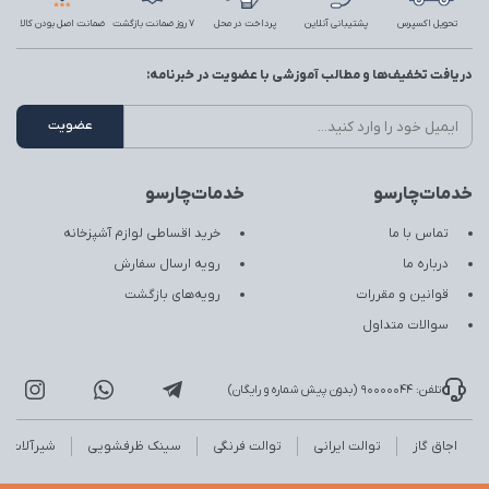
تحویل اکسپرس
پشتیبانی آنلاین
پرداخت در محل
7 روز ضمانت بازگشت
ضمانت اصل بودن کالا
دریافت تخفیف‌ها و مطالب آموزشی با عضویت در خبرنامه:
خدمات‌چارسو
خدمات‌چارسو
تماس با ما
خرید اقساطی لوازم آشپزخانه
درباره ما
رویه ارسال سفارش
قوانین و مقررات
رویه‌های بازگشت
سوالات متداول
تلفن: 90000044 (بدون پیش شماره و رایگان)
اجاق گاز
توالت ایرانی
توالت فرنگی
سینک ظرفشویی
شیرآلات