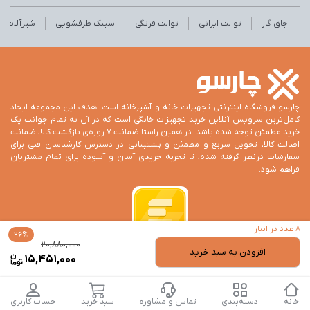
اجاق گاز
توالت ایرانی
توالت فرنگی
سینک ظرفشویی
شیرآلات
چارسو فروشگاه اینترنتی تجهیزات خانه و آشپزخانه است. هدف این مجموعه ایجاد
کامل‌ترین سرویس آنلاین خرید تجهیزات خانگی است که در آن به تمام جوانب یک
خرید مطمئن توجه شده باشد. در همین راستا ضمانت 7 روزه‌ی بازگشت کالا، ضمانت
اصالت کالا، تحویل سریع و مطمئن و پشتیبانی در دسترس کارشناسان فنی برای
سفارشات درنظر گرفته شده، تا تجربه خریدی آسان و آسوده برای تمام مشتریان
فراهم شود.
8 عدد در انبار
26%
قیم
قیم
20,880,000
افزودن به سبد خرید
فعل
اصل
15,451,000
000
,000
بود.
است
تمام حقوق این وب‌سایت برای فروشگاه اینترنتی چارسو است.
خانه
دسته‌بندی
تماس و مشاوره
سبد خرید
حساب کاربری