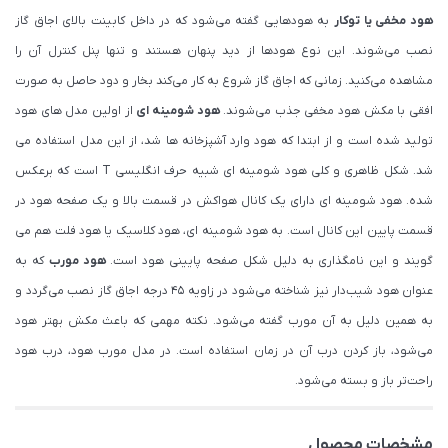
هود مخفی یا توکار
به هودهایی گفته می‌شود که در داخل کابینت بالای اجاق گاز
نصب می‌شوند. این نوع هودها از دید پنهان هستند و تنها پنل کنترل آن را
مشاهده می‌کنید. زمانی که اجاق گاز شروع به کار می‌کند بخار و دود حاصل به صورت
افقی با مکش هود مخفی جذب می‌شوند.
هود شومینه ای
از اولین مدل های هود
تولید شده است و از ابتدا که هود وارد آشپزخانه ها شد، از این مدل استفاده می
شد. شکل ظاهری و کلی هود شومینه ای شبیه حرف انگلیسی T است که برعکس
شده. هود شومینه ای دارای یک کانال هواکش در قسمت بالا و یک صفحه هود در
قسمت پایین این کانال است. به هود شومینه ای، هود کلاسیک یا هود فلت هم می
گویند و این نامگذاری به دلیل شکل صفحه پایینی هود است.
هود مورب
که به
عنوان هود شیب‌دار نیز شناخته می‌شود در زاویه ۴۵ درجه اجاق گاز نصب می‌گردد و
به همین دلیل به آن مورب گفته می‌شود. نکته مهمی که باعث مکش بهتر هود
می‌شود، باز کردن درب آن در زمان استفاده است. در مدل مورب هود، درب هود
راحت‌تر باز و بسته می‌شود.
مشخصات محصول