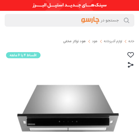
خانه
لوازم آشپزخانه
هود
ھود توکار مخفی