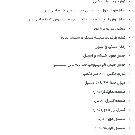
نوع هود
: توکار مخفی
سایز هود
: طول: 70 سانتی متر عرض: 37 سانتی متر
سایز برش کابینت
: طول: 65.6 سانتی متر عرض: 26.5 سانتی متر
موتور
: توربو با 8 دور
نمای ظاهری
: شیشه مشکی و شیشه ساده
رنگ
: مشکی و استیل
جنس هود
: شیشه و استیل
جنس فیلتر
: آلومینیومی چند لایه قابل شستشو
قدرت مکش
: 800 متر مکعب
میزان صدا
: 43 تا 50 دسیبل
صفحه نمایشگر
: ندارد
صفحه کنترل:
لمسی
کنترل از راه دور:
ندارد
سنسور دور
: ندارد
سنسور حرارت
: ندارد