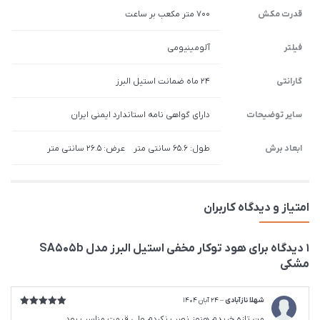
قدرت مکش
700 متر مکعب بر ساعت
فیلتر
آلومینیومی
گارانتی
24 ماه ضمانت استیل البرز
سایر توضیحات
دارای گواهی نامه استاندارد ایمنی ایران
ابعاد برش
طول: 65.6 سانتی متر عرض: 26.5 سانتی متر
امتیاز و دیدگاه کاربران
1 دیدگاه برای
هود توکار مخفی استیل البرز مدل SA505b
مشکی
شهلا نازآبادی
–
24 آبان 1404
امتیاز
5
از
من تازه خریدم هنوز نصب نکردم ولی قیمت مناسب بود