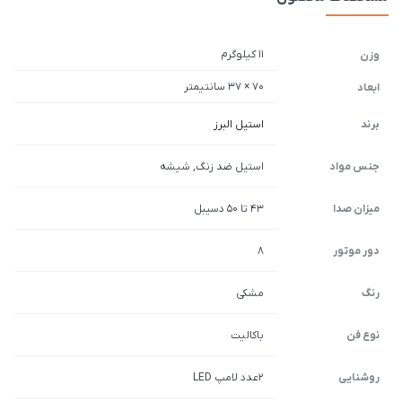
11 کیلوگرم
وزن
70 × 37 سانتیمتر
ابعاد
برند
استیل البرز
جنس مواد
استیل ضد زنگ, شیشه
میزان صدا
43 تا 50 دسیبل
دور موتور
8
رنگ
مشکی
نوع فن
باکالیت
روشنایی
2عدد لامپ LED