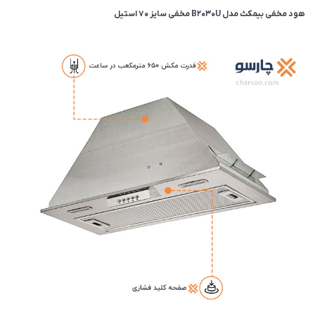
هود مخفی بیمکث مدل B2030U مخفی سایز 70 استیل