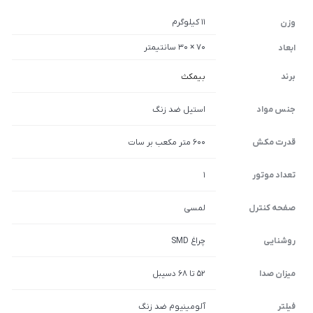
11 کیلوگرم
وزن
70 × 30 سانتیمتر
ابعاد
برند
بیمکث
جنس مواد
استیل ضد زنگ
قدرت مکش
600 متر مکعب بر سات
تعداد موتور
1
صفحه کنترل
لمسی
روشنایی
چراغ SMD
میزان صدا
52 تا 68 دسیبل
فیلتر
آلومینیوم ضد زنگ