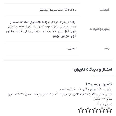
گارانتی
25 ماه گارانتی شرکت بیمکث
ابعاد فیلتر 16 در 60, پروانه پلاستیکی ساخته شده از
مواد نسوز, دارای ریموت کنترل, دارای صفحه نمایش,
سایر توضیحات
دارای کابل برق, قابلیت نصب فیلتر ذغالی, قدرت مکش
قوی, موتور توربو
رنگ
استیل
امتیاز و دیدگاه کاربران
نقد و بررسی‌ها
برای این کالا هنوز نظری ثبت نشده است.
اولین کسی باشید که دیدگاهی می نویسد “هود مخفی بیمکث مدل 2030 مخفی
سایز 70 استیل”
امتیاز شما
*