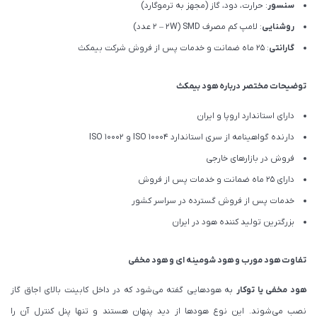
سنسور
: حرارت، دود، گاز (مجهز به ترموگارد)
روشنایی
: لامپ کم مصرف SMD (۲ – ۲W عدد)
گارانتی
: 25 ماه ضمانت و خدمات پس از فروش شرکت بیمکث
توضیحات مختصر درباره هود بیمکث
دارای استاندارد اروپا و ایران
دارنده گواهینامه از سری استاندارد ISO 10004 و ISO 10002
فروش در بازارهای خارجی
دارای 25 ماه ضمانت و خدمات پس از فروش
خدمات پس از فروش گسترده در سراسر کشور
بزرگترین تولید کننده هود در ایران
تفاوت هود مورب و هود شومینه ای و هود مخفی
هود مخفی یا توکار
به هودهایی گفته می‌شود که در داخل کابینت بالای اجاق گاز
نصب می‌شوند. این نوع هودها از دید پنهان هستند و تنها پنل کنترل آن را