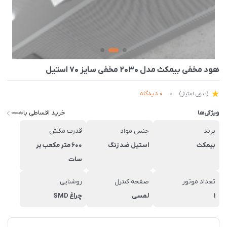
هود مخفی بیمکث مدل 2030 مخفی سایز 70 استیل
0 دیدگاه
(بدون امتیاز)
خرید اقساطی با
ویژگی‌ها
برند
جنس مواد
قدرت مکش
بیمکث
استیل ضد زنگ
600 متر مکعب بر
سات
تعداد موتور
صفحه کنترل
روشنایی
1
لمسی
چراغ SMD