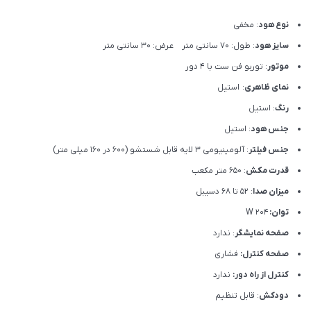
نوع هود
: مخفی
سایز هود
: طول: 70 سانتی متر عرض: 30 سانتی متر
موتور
: توربو فن ست با 4 دور
نمای ظاهری
: استیل
رنگ
: استیل
جنس هود
: استیل
جنس فیلتر
: آلومینیومی 3 لایه قابل شستشو (600 در 160 میلی متر)
قدرت مکش
: 650 متر مکعب
میزان صدا
: 52 تا 68 دسیبل
توان:
204 W
صفحه نمایشگر
: ندارد
صفحه کنترل:
فشاری
کنترل از راه دور:
ندارد
دودکش
: قابل تنظیم