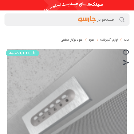
خانه
لوازم آشپزخانه
هود
ھود توکار مخفی