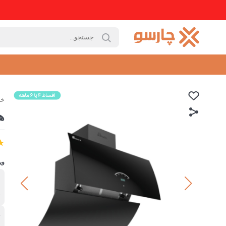
خا
هو
وی
ب
ب
ت