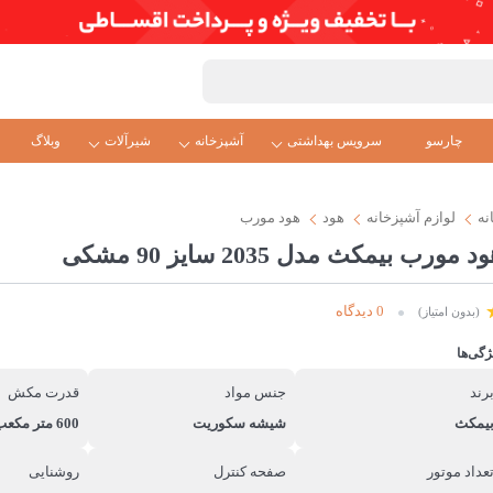
چارسو
سرویس بهداشتی
آشپزخانه
شیرآلات
وبلاگ
نه
لوازم آشپزخانه
هود
هود مورب
د مورب بیمکث مدل 2035 سایز 90 مشکی
0 دیدگاه
(بدون امتیاز)
ژگی‌ها
رند
جنس مواد
قدرت مکش
یمکث
شیشه سکوریت
600 متر مکعب بر سات
عداد موتور
صفحه کنترل
روشنایی