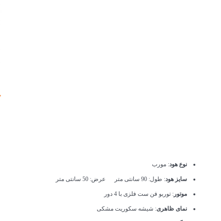
نوع هود
: مورب
سایز هود
: طول: 90 سانتی متر عرض: 50 سانتی متر
موتور
: توربو فن ست فلزی با 4 دور
نمای ظاهری
: شیشه سکوریت مشکی