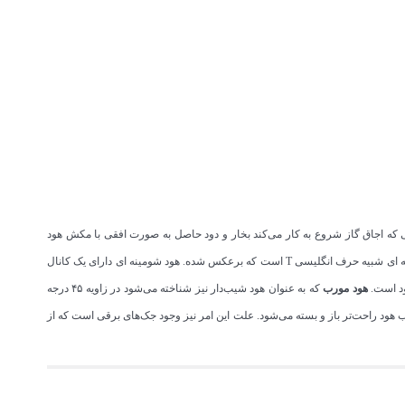
انی که اجاق گاز شروع به کار می‌کند بخار و دود حاصل به صورت افقی با مکش هود
از اولین مدل های هود تولید شده است و از ابتدا که هود وارد آشپزخانه ها شد، از این مدل استفاده می شد. شکل ظاهری و کلی هود شومینه ای شبیه حرف انگلیسی T است که برعکس شده. هود شومینه ای دارای یک کانال
ود است.
هود مورب
که به عنوان هود شیب‌دار نیز شناخته می‌شود در زاویه ۴۵ درجه
هود راحت‌تر باز و بسته می‌شود. علت این امر نیز وجود جک‌های برقی است که از