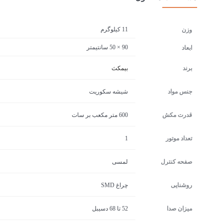
11 کیلوگرم
وزن
90 × 50 سانتیمتر
ابعاد
برند
بیمکث
جنس مواد
شیشه سکوریت
قدرت مکش
600 متر مکعب بر سات
تعداد موتور
1
صفحه کنترل
لمسی
روشنایی
چراغ SMD
میزان صدا
52 تا 68 دسیبل