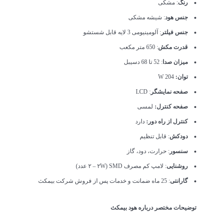
رنگ
: مشکی
جنس هود
: شیشه مشکی
جنس فیلتر
: آلومینیومی 3 لایه قابل شستشو
قدرت مکش
: 650 متر مکعب
میزان صدا
: 52 تا 68 دسیبل
توان:
204 W
صفحه نمایشگر
: LCD
صفحه کنترل:
لمسی
کنترل از راه دور:
دارد
دودکش
: قابل تنظیم
سنسور
: حرارت، دود، گاز
روشنایی
: لامپ کم مصرف SMD (۲ – ۲W عدد)
گارانتی
: 25 ماه ضمانت و خدمات پس از فروش شرکت بیمکث
توضیحات مختصر درباره هود بیمکث