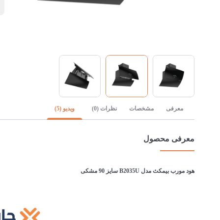
1
معرفی
مشخصات
نظرات (0)
ویدیو (5)
معرفی محصول
هود مورب بیمکث مدل B2035U سایز 90 مشکی