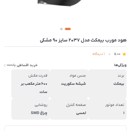
هود مورب بیمکث مدل 2037 سایز 90 مشکی
1 دیدگاه
5.00
خرید اقساطی با
ویژگی‌ها
برند
جنس مواد
قدرت مکش
بیمکث
شیشه سکوریت
600 متر مکعب بر
سات
تعداد موتور
صفحه کنترل
روشنایی
1
لمسی
چراغ SMD