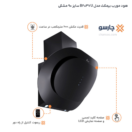
هود مورب بیمکث مدل B2037U سایز 90 مشکی