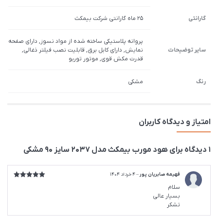
گارانتی
25 ماه گارانتی شرکت بیمکث
پروانه پلاستیکی ساخته شده از مواد نسوز, دارای صفحه
سایر توضیحات
نمایش, دارای کابل برق, قابلیت نصب فیلتر ذغالی,
قدرت مکش قوی, موتور توربو
رنگ
مشکی
امتیاز و دیدگاه کاربران
1 دیدگاه برای
هود مورب بیمکث مدل 2037 سایز 90 مشکی
فهیمه صابریان پور
–
4 خرداد 1404
امتیاز
5
از
سلام
5
بسیار عالی
تشکر