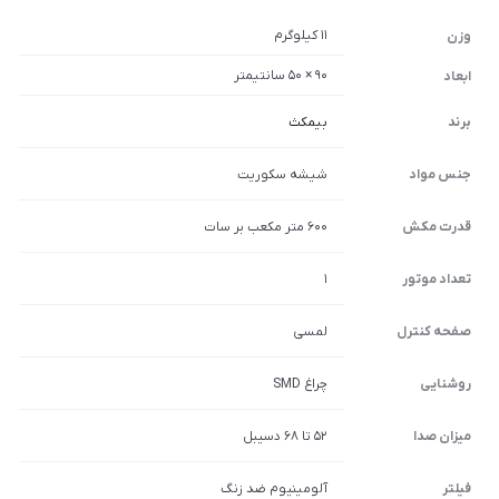
11 کیلوگرم
وزن
90 × 50 سانتیمتر
ابعاد
برند
بیمکث
جنس مواد
شیشه سکوریت
قدرت مکش
600 متر مکعب بر سات
تعداد موتور
1
صفحه کنترل
لمسی
روشنایی
چراغ SMD
میزان صدا
52 تا 68 دسیبل
فیلتر
آلومینیوم ضد زنگ