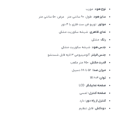
نوع هود
: مورب
سایز هود
: طول: 90 سانتی متر عرض: 50 سانتی متر
موتور
: توربو فن ست فلزی با 4 دور
نمای ظاهری
: شیشه سکوریت مشکی
رنگ
: مشکی
جنس هود
: شیشه سکوریت مشکی
جنس فیلتر
: آلومینیومی 3 لایه قابل شستشو
قدرت مکش
: 650 متر مکعب
میزان صدا
: 52 تا 68 دسیبل
توان:
204 W
صفحه نمایشگر
: LCD
صفحه کنترل:
لمسی
کنترل از راه دور:
دارد
دودکش
: قابل تنظیم