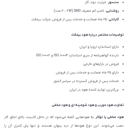
سنسور
: حرارت، دود، گاز
روشنایی
: لامپ کم مصرف SMD (۲ – ۲W عدد)
گارانتی
: 25 ماه ضمانت و خدمات پس از فروش شرکت بیمکث
توضیحات مختصر درباره هود بیمکث
دارای استاندارد اروپا و ایران
دارنده گواهینامه از سری استاندارد ISO 10004 و ISO 10002
فروش در بازارهای خارجی
دارای 25 ماه ضمانت و خدمات پس از فروش
خدمات پس از فروش گسترده در سراسر کشور
بزرگترین تولید کننده هود در ایران
تفاوت هود مورب و هود شومینه ای و هود مخفی
هود مخفی یا توکار
به هودهایی گفته می‌شود که در داخل کابینت بالای اجاق گاز
نصب می‌شوند. این نوع هودها از دید پنهان هستند و تنها پنل کنترل آن را