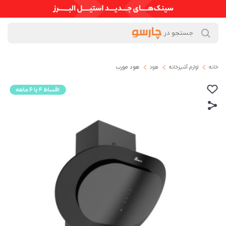
خانه
لوازم آشپزخانه
هود
هود مورب