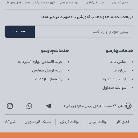
تحویل اکسپرس
پشتیبانی آنلاین
پرداخت در محل
7 روز ضمانت بازگشت
ضمانت اصل بودن کالا
دریافت تخفیف‌ها و مطالب آموزشی با عضویت در خبرنامه:
خدمات‌چارسو
خدمات‌چارسو
تماس با ما
خرید اقساطی لوازم آشپزخانه
درباره ما
رویه ارسال سفارش
قوانین و مقررات
رویه‌های بازگشت
سوالات متداول
تلفن: 90000044 (بدون پیش شماره و رایگان)
اجاق گاز
توالت ایرانی
توالت فرنگی
سینک ظرفشویی
شیرآلات