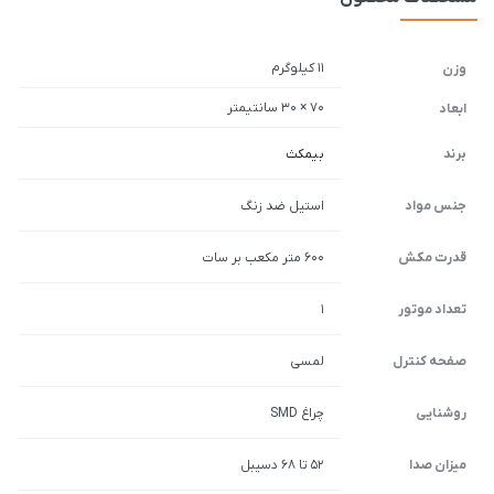
11 کیلوگرم
وزن
70 × 30 سانتیمتر
ابعاد
برند
بیمکث
جنس مواد
استیل ضد زنگ
قدرت مکش
600 متر مکعب بر سات
تعداد موتور
1
صفحه کنترل
لمسی
روشنایی
چراغ SMD
میزان صدا
52 تا 68 دسیبل