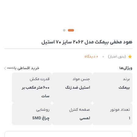
هود مخفی بیمکث مدل 2062 سایز 70 استیل
0 دیدگاه
(بدون امتیاز)
خرید اقساطی با
ویژگی‌ها
برند
جنس مواد
قدرت مکش
بیمکث
استیل ضد زنگ
600 متر مکعب بر
سات
تعداد موتور
صفحه کنترل
روشنایی
1
لمسی
چراغ SMD