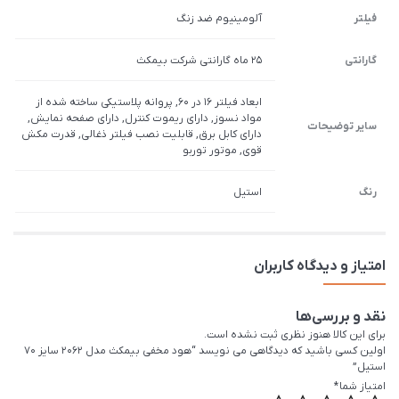
فیلتر
آلومینیوم ضد زنگ
گارانتی
25 ماه گارانتی شرکت بیمکث
ابعاد فیلتر 16 در 60, پروانه پلاستیکی ساخته شده از
مواد نسوز, دارای ریموت کنترل, دارای صفحه نمایش,
سایر توضیحات
دارای کابل برق, قابلیت نصب فیلتر ذغالی, قدرت مکش
قوی, موتور توربو
رنگ
استیل
امتیاز و دیدگاه کاربران
نقد و بررسی‌ها
برای این کالا هنوز نظری ثبت نشده است.
اولین کسی باشید که دیدگاهی می نویسد “هود مخفی بیمکث مدل 2062 سایز 70
استیل”
امتیاز شما
*