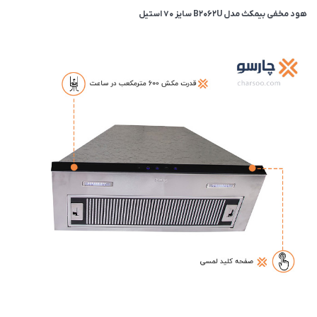
هود مخفی بیمکث مدل B2062U سایز 70 استیل