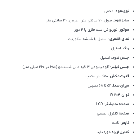
نوع هود
: مخفی
سایز هود
: طول: 70 سانتی متر عرض: 30 سانتی متر
موتور
: توربو فن ست فلزی با 4 دور
نمای ظاهری
: استیل با شیشه سکوریت
رنگ
: استیل
جنس هود
: استیل
جنس فیلتر
: آلومینیومی 3 لایه قابل شستشو (680 در 260 میلی متر)
قدرت مکش
: 650 متر مکعب
میزان صدا
: 52 تا 68 دسیبل
توان:
204 W
صفحه نمایشگر
: LCD
صفحه کنترل:
لمسی
تایمر
: ثابت
کنترل از راه دور:
دارد