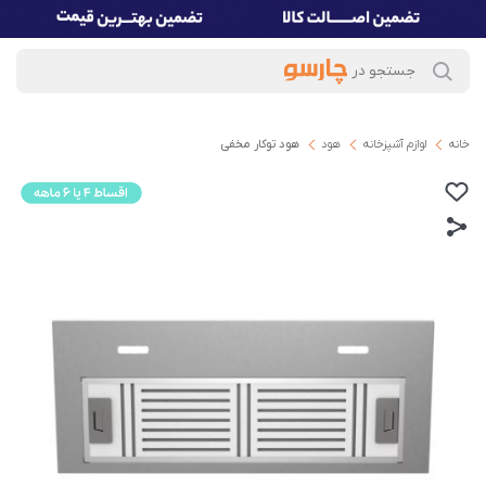
خانه
لوازم آشپزخانه
هود
ھود توکار مخفی