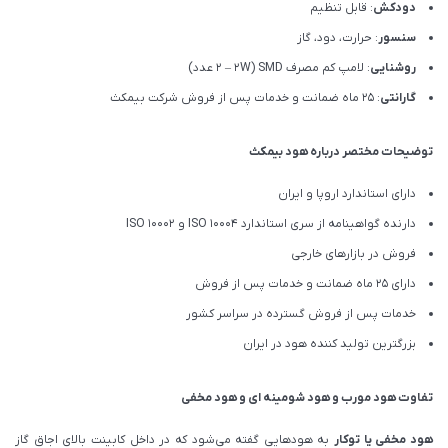
دودکش
: قابل تنظیم
سنسور
: حرارت، دود، گاز
روشنایی
: لامپ کم مصرف SMD (۲ – ۲W عدد)
گارانتی
: 25 ماه ضمانت و خدمات پس از فروش شرکت بیمکث
توضیحات مختصر درباره هود بیمکث
دارای استاندارد اروپا و ایران
دارنده گواهینامه از سری استاندارد ISO 10004 و ISO 10002
فروش در بازارهای خارجی
دارای 25 ماه ضمانت و خدمات پس از فروش
خدمات پس از فروش گسترده در سراسر کشور
بزرگترین تولید کننده هود در ایران
تفاوت هود مورب و هود شومینه ای و هود مخفی
هود مخفی یا توکار
به هودهایی گفته می‌شود که در داخل کابینت بالای اجاق گاز