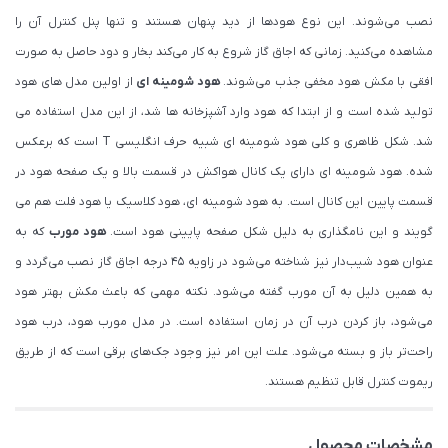
نصب می‌شوند. این نوع هودها از دید پنهان هستند و تنها پنل کنترل آن را
مشاهده می‌کنید. زمانی که اجاق گاز شروع به کار می‌کند بخار و دود حاصل به صورت
افقی با مکش هود مخفی جذب می‌شوند.
هود شومینه ای
از اولین مدل های هود
تولید شده است و از ابتدا که هود وارد آشپزخانه ها شد، از این مدل استفاده می
شد. شکل ظاهری و کلی هود شومینه ای شبیه حرف انگلیسی T است که برعکس
شده. هود شومینه ای دارای یک کانال هواکش در قسمت بالا و یک صفحه هود در
قسمت پایین این کانال است. به هود شومینه ای، هود کلاسیک یا هود فلت هم می
گویند و این نامگذاری به دلیل شکل صفحه پایینی هود است.
هود مورب
که به
عنوان هود شیب‌دار نیز شناخته می‌شود در زاویه ۴۵ درجه اجاق گاز نصب می‌گردد و
به همین دلیل به آن مورب گفته می‌شود. نکته مهمی که باعث مکش بهتر هود
می‌شود، باز کردن درب آن در زمان استفاده است. در مدل مورب هود، درب هود
راحت‌تر باز و بسته می‌شود. علت این امر نیز وجود جک‌های برقی است که از طریق
ریموت کنترل قابل تنظیم هستند.
مشخصات محصول