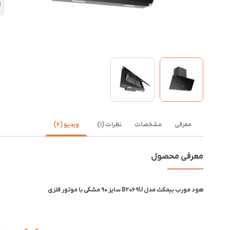
1
معرفی
مشخصات
نظرات (1)
ویدیو (6)
معرفی محصول
هود مورب بیمکث مدل B2069U سایز 90 مشکی با موتور فلزی