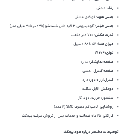
رنگ
: مشکی
جنس هود
: فولادی مشکی
جنس فیلتر
: آلومینیومی 3 لایه قابل شستشو (235 در 305 میلی متر)
قدرت مکش
: 700 متر مکعب
میزان صدا
: 52 تا 68 دسیبل
توان:
204 W
صفحه نمایشگر
: ندارد
صفحه کنترل:
لمسی
کنترل از راه دور:
دارد
دودکش
: قابل تنظیم
سنسور
: حرارت، دود، گاز
روشنایی
: لامپ کم مصرف SMD (۲ عدد)
گارانتی
: 25 ماه ضمانت و خدمات پس از فروش شرکت بیمکث
توضیحات مختصر درباره هود بیمکث