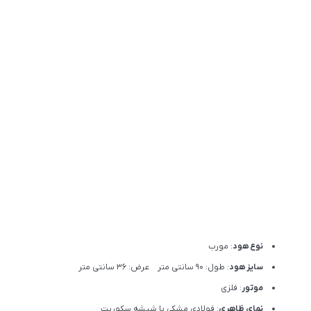
نوع هود
: مورب
سایز هود
: طول: 90 سانتی متر عرض: 36 سانتی متر
موتور
: فلزی
نمای ظاهری
: فولادی مشکی با شیشه سکوریت