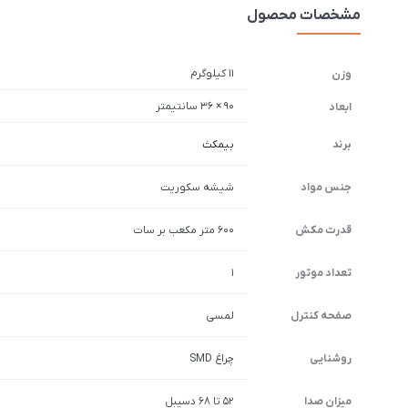
مشخصات محصول
11 کیلوگرم
وزن
90 × 36 سانتیمتر
ابعاد
برند
بیمکث
جنس مواد
شیشه سکوریت
قدرت مکش
600 متر مکعب بر سات
تعداد موتور
1
صفحه کنترل
لمسی
روشنایی
چراغ SMD
میزان صدا
52 تا 68 دسیبل