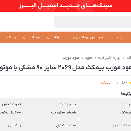
چارسو
سرویس بهداشتی
آشپزخانه
شیرآلات
وبلاگ
نه
لوازم آشپزخانه
هود
هود مورب
 مورب بیمکث مدل 2069 سایز 90 مشکی با موتور فلزی
1 دیدگاه
1.00
ژگی‌ها
رند
جنس مواد
قدرت مکش
یمکث
شیشه سکوریت
600 متر مکعب بر سات
عداد موتور
صفحه کنترل
روشنایی