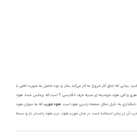
ید. زمانی که اجاق گاز شروع به کار می‌کند بخار و دود حاصل به صورت افقی با
از اولین مدل های هود تولید شده است و از ابتدا که هود وارد آشپزخانه ها شد، از این مدل استفاده می شد. شکل ظاهری و کلی هود شومینه ای شبیه حرف انگلیسی T است که برعکس شده. هود
 نامگذاری به دلیل شکل صفحه پایینی هود است.
هود مورب
که به عنوان هود
ود، باز کردن درب آن در زمان استفاده است. در مدل مورب هود، درب هود راحت‌تر باز و بسته