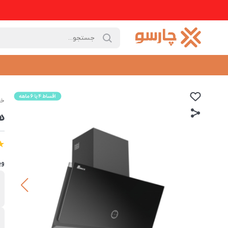
خا
هود
وی
ب
ب
ت