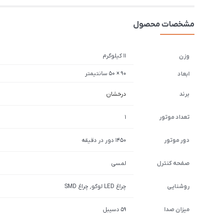
مشخصات محصول
11 کیلوگرم
وزن
90 × 50 سانتیمتر
ابعاد
برند
درخشان
تعداد موتور
1
دور موتور
1450 دور در دقیقه
صفحه کنترل
لمسی
روشنایی
چراغ LED لوگو, چراغ SMD
میزان صدا
59 دسیبل