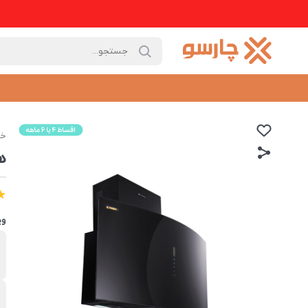
خا
ه
وی
ب
د
ص