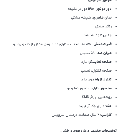
دور موتور:
1450 دور در دقیقه
نمای ظاهری
: شیشه مشکی
رنگ
: مشکی
جنس هود
: شیشه
قدرت مکش
: 850 متر مکعب – دارای دو ورودی مکش از کف و روبرو
میزان صدا
: 58 دسیبل
صفحه نمایشگر
: دارد
صفحه کنترل:
لمسی
کنترل از راه دور:
دارد
سنسور
: دارای سنسور دما و بو
روشنایی
: چراغ SMD
حک
: دارای جک آرام بند
گارانتی
: 2 سال ضمانت درخشان سرویس
توضیحات مختصر درباره هود درخشان