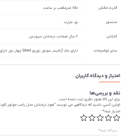
قدرت مکش
850 مترمکعب بر ساعت
سنسور
بو, حرارت
گارانتی
2 سال ضمانت درخشان سرویس
سایر توضیحات
دارای جک آرام‌بند, موتور توربو Silent چهار دور دارای چربی‌گیر و ترموگارد, همراه ریموت کنترل
امتیاز و دیدگاه کاربران
نقد و بررسی‌ها
برای این کالا هنوز نظری ثبت نشده است.
اولین کسی باشید که دیدگاهی می نویسد “هود درخشان مدل رامب موتور اکون
امتیاز شما
*
دیدگاه شما
*