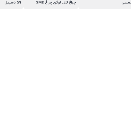
مسی
چراغ LED لوگو, چراغ SMD
59 دسیبل