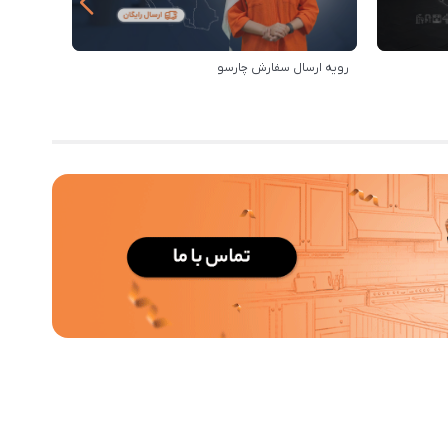
رویه ارسال سفارش چارسو
مزایای خر