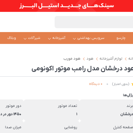
چارسو
سرویس بهداشتی
آشپزخانه
شیرآلات
وبلاگ
نه
لوازم آشپزخانه
هود
هود مورب
ود درخشان مدل رامب موتور اکونومی
0 دیدگاه
(بدون امتیاز)
ژگی‌ها
رند
تعداد موتور
دور موتور
رخشان
1
1450 دور در دقیقه
فحه کنترل
روشنایی
میزان صدا