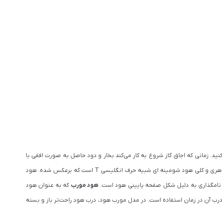
ید. زمانی که اجاق گاز شروع به کار می‌کند بخار و دود حاصل به صورت افقی با
از اولین مدل های هود تولید شده است و از ابتدا که هود وارد آشپزخانه ها شد، از این مدل استفاده می شد. شکل ظاهری و کلی هود شومینه ای شبیه حرف انگلیسی T است که برعکس شده. هود
 نامگذاری به دلیل شکل صفحه پایینی هود است.
هود مورب
که به عنوان هود
ود، باز کردن درب آن در زمان استفاده است. در مدل مورب هود، درب هود راحت‌تر باز و بسته