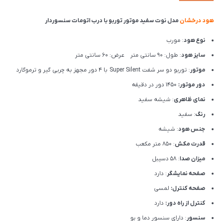
هود درخشان
مدل نوت سفید موتور توربو با درب اتومات سنسوردار
نوع هود
: مورب
سایز هود
: طول: 90 سانتی متر عرض: 60 سانتی متر
موتور
: توربو دو سر شفت Super Silent با 4 دور مجهز به چربی گیر و ترموگارد
دور موتور:
1450 دور در دقیقه
نمای ظاهری
: شیشه سفید
رنگ
: سفید
جنس هود
: شیشه
قدرت مکش
: 850 متر مکعب
میزان صدا
: 58 دسیبل
صفحه نمایشگر
: دارد
صفحه کنترل:
لمسی
کنترل از راه دور:
دارد
سنسور
: دارای سنسور دما و بو