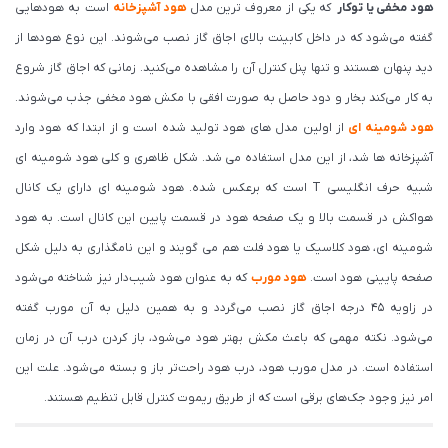
هود مخفی یا توکار
که یکی از معروف ترین مدل
هود آشپزخانه
است به هودهایی
گفته می‌شود که در داخل کابینت بالای اجاق گاز نصب می‌شوند. این نوع هودها از
دید پنهان هستند و تنها پنل کنترل آن را مشاهده می‌کنید. زمانی که اجاق گاز شروع
به کار می‌کند بخار و دود حاصل به صورت افقی با مکش هود مخفی جذب می‌شوند.
هود شومینه ای
از اولین مدل های هود تولید شده است و از ابتدا که هود وارد
آشپزخانه ها شد، از این مدل استفاده می شد. شکل ظاهری و کلی هود شومینه ای
شبیه حرف انگلیسی T است که برعکس شده. هود شومینه ای دارای یک کانال
هواکش در قسمت بالا و یک صفحه هود در قسمت پایین این کانال است. به هود
شومینه ای، هود کلاسیک یا هود فلت هم می گویند و این نامگذاری به دلیل شکل
صفحه پایینی هود است.
هود مورب
که به عنوان هود شیب‌دار نیز شناخته می‌شود
در زاویه ۴۵ درجه اجاق گاز نصب می‌گردد و به همین دلیل به آن مورب گفته
می‌شود. نکته مهمی که باعث مکش بهتر هود می‌شود، باز کردن درب آن در زمان
استفاده است. در مدل مورب هود، درب هود راحت‌تر باز و بسته می‌شود. علت این
امر نیز وجود جک‌های برقی است که از طریق ریموت کنترل قابل تنظیم هستند.