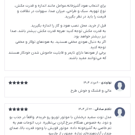
برای انتخاب هود آشپزخانه،عوامل مانند اندازه و قدرت مکش،
نوع تهویه، سبک و طراحی، میزان صدا، سهولت در نظافت و
قیمت را باید در نظر بگیرید.
قبل از خرید، محل نصب هود و گاز را اندازه بگیرید.
به قدرت مکش توجه کنید؛ هرچه قدرت مکش بیشتر باشد، صدا
نیز بیشتر خواهد بود.
اگر به دنبال هودی مخفی هستید، به هودهای توکار و مخفی
توجه کنید.
برخی از هودها دارای تایمر و قابلیت خاموش شدن خودکار هستند
که می‌توانند مفید باشند.
نهاوندی
–
9 مرداد 1404
امتیاز
5
از
عالی و قشنگ و خوش طرح
5
تکتم صادقی
–
22 آذر 1404
امتیاز
5
از
مدل نوت سفید درخشان با موتور توربو رو خریدم. واقعاً در جذب بو
5
و دود، به خصوص هنگام سرخ کردن بی‌نظیره. درب اتومات هم یه
تم خاصی به آشپزخونه داده. موتور قویش با وجود قدرت بالا، صداى
چندان آزاردهنده‌ای نداره. ممنون از چارسو