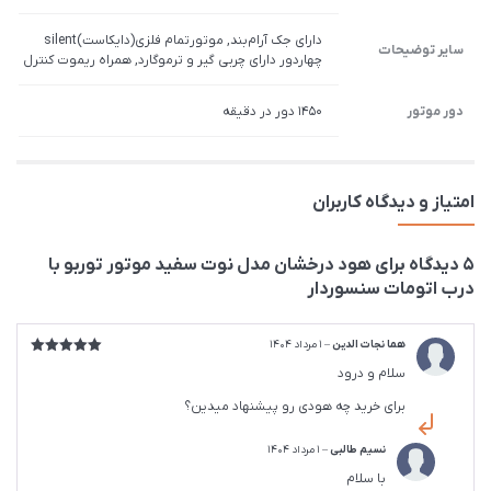
دارای جک آرام‌بند, موتورتمام فلزی(دایکاست)silent
سایر توضیحات
چهاردور دارای چربی گیر و ترموگارد, همراه ریموت کنترل
دور موتور
1450 دور در دقیقه
امتیاز و دیدگاه کاربران
5 دیدگاه برای
هود درخشان مدل نوت سفید موتور توربو با
درب اتومات سنسوردار
هما نجات الدین
–
1 مرداد 1404
امتیاز
5
از
سلام و درود
5
برای خرید چه هودی رو پیشنهاد میدین؟
نسیم طالبی
–
1 مرداد 1404
با سلام