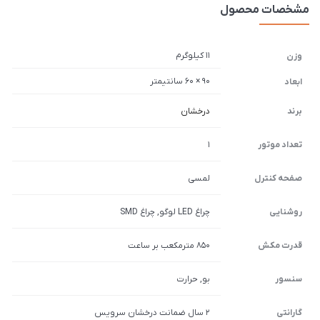
مشخصات محصول
11 کیلوگرم
وزن
90 × 60 سانتیمتر
ابعاد
برند
درخشان
تعداد موتور
1
صفحه کنترل
لمسی
روشنایی
چراغ LED لوگو, چراغ SMD
قدرت مکش
850 مترمکعب بر ساعت
سنسور
بو, حرارت
گارانتی
2 سال ضمانت درخشان سرویس