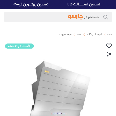
خانه
لوازم آشپزخانه
هود
هود مورب