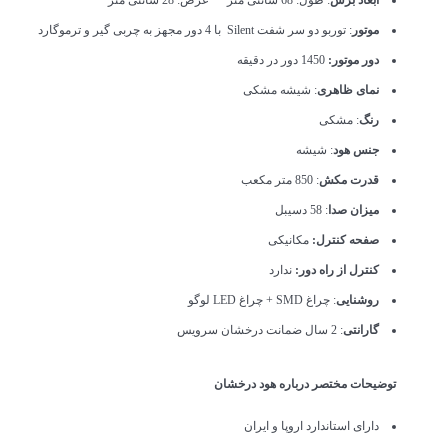
موتور
: توربو دو سر شفت Silent با 4 دور مجهز به چربی گیر و ترموگارد
دور موتور:
1450 دور در دقیقه
نمای ظاهری
: شیشه مشکی
رنگ
: مشکی
جنس هود
: شیشه
قدرت مکش
: 850 متر مکعب
میزان صدا
: 58 دسیبل
صفحه کنترل:
مکانیکی
کنترل از راه دور:
ندارد
روشنایی
: چراغ SMD + چراغ LED لوگو
گارانتی
: 2 سال ضمانت درخشان سرویس
توضیحات مختصر درباره هود درخشان
دارای استاندارد اروپا و ایران