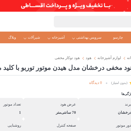
چارسو
سرویس بهداشتی
آشپزخانه
شیرآلات
وبلاگ
نه
لوازم آشپزخانه
هود
ھود توکار مخفی
ود مخفی درخشان مدل هیدن موتور توربو با کلید م
0 دیدگاه
(بدون امتیاز)
ژگی‌ها
رند
عرض هود
تعداد موتور
رخشان
70 سانتی‌متر
1
ور موتور
صفحه کنترل
روشنایی