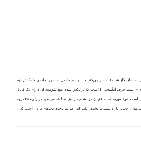
انی که اجاق گاز شروع به کار می‌کند بخار و دود حاصل به صورت افقی با مکش هود
از اولین مدل های هود تولید شده است و از ابتدا که هود وارد آشپزخانه ها شد، از این مدل استفاده می شد. شکل ظاهری و کلی هود شومینه ای شبیه حرف انگلیسی T است که برعکس شده. هود شومینه ای دارای یک کانال
ود است.
هود مورب
که به عنوان هود شیب‌دار نیز شناخته می‌شود در زاویه ۴۵ درجه
هود راحت‌تر باز و بسته می‌شود. علت این امر نیز وجود جک‌های برقی است که از