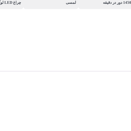
145 دور در دقیقه
لمسی
چراغ LED لوگو, چراغ SMD