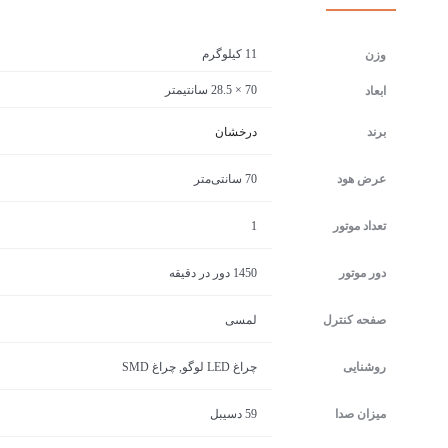
11 کیلوگرم
وزن
70 × 28.5 سانتیمتر
ابعاد
برند
درخشان
عرض هود
70 سانتی‌متر
تعداد موتور
1
دور موتور
1450 دور در دقیقه
صفحه کنترل
لمسی
روشنایی
چراغ LED لوگو, چراغ SMD
میزان صدا
59 دسیبل