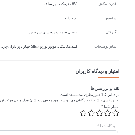
قدرت مکش
850 مترمکعب بر ساعت
سنسور
بو, حرارت
گارانتی
2 سال ضمانت درخشان سرویس
سایر توضیحات
کلید مکانیکی, موتور توربو Silent چهار دور دارای چربی‌گیر و ترموگارد
امتیاز و دیدگاه کاربران
نقد و بررسی‌ها
برای این کالا هنوز نظری ثبت نشده است.
اولین کسی باشید که دیدگاهی می نویسد “هود مخفی درخشان مدل هیدن موتور توربو
امتیاز شما
*
دیدگاه شما
*