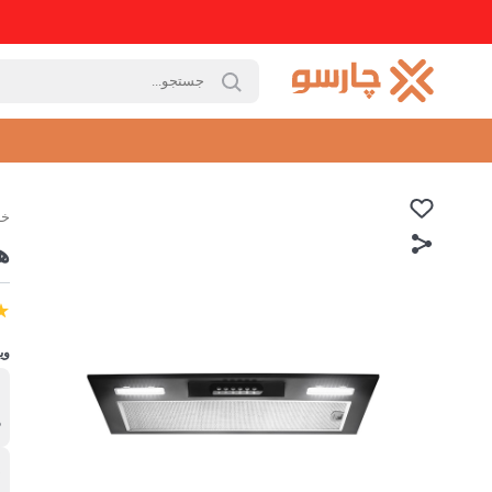
خا
ه
وی
ب
د
د