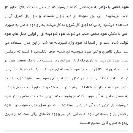
هود مخفی یا توکار
به هودهایی گفته می‌شود که در داخل کابینت بالای اجاق گاز
نصب می‌شوند. این نوع هودها از دید پنهان هستند و تنها پنل کنترل آن را
مشاهده می‌کنید. زمانی که اجاق گاز شروع به کار می‌کند بخار و دود حاصل به صورت
افقی با مکش هود مخفی جذب می‌شوند.
هود شومینه ای
از اولین مدل های هود
تولید شده است و از ابتدا که هود وارد آشپزخانه ها شد، از این مدل استفاده می
شد. شکل ظاهری و کلی هود شومینه ای شبیه حرف انگلیسی T است که برعکس
شده. هود شومینه ای دارای یک کانال هواکش در قسمت بالا و یک صفحه هود در
قسمت پایین این کانال است. به هود شومینه ای، هود کلاسیک یا هود فلت هم می
گویند و این نامگذاری به دلیل شکل صفحه پایینی هود است.
هود مورب
که به
عنوان هود شیب‌دار نیز شناخته می‌شود در زاویه ۴۵ درجه اجاق گاز نصب می‌گردد و
به همین دلیل به آن مورب گفته می‌شود. نکته مهمی که باعث مکش بهتر هود
می‌شود، باز کردن درب آن در زمان استفاده است. در مدل مورب هود، درب هود
راحت‌تر باز و بسته می‌شود. علت این امر نیز وجود جک‌های برقی است که از طریق
ریموت کنترل قابل تنظیم هستند.