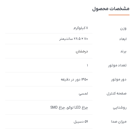
مشخصات محصول
11 کیلوگرم
وزن
70 × 28.5 سانتیمتر
ابعاد
برند
درخشان
تعداد موتور
1
دور موتور
1450 دور در دقیقه
صفحه کنترل
لمسی
روشنایی
چراغ LED لوگو, چراغ SMD
میزان صدا
59 دسیبل