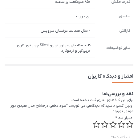
قدرت مکش
850 مترمکعب بر ساعت
سنسور
بو, حرارت
گارانتی
2 سال ضمانت درخشان سرویس
کلید مکانیکی, موتور توربو Silent چهار دور دارای
سایر توضیحات
چربی‌گیر و ترموگارد
امتیاز و دیدگاه کاربران
نقد و بررسی‌ها
برای این کالا هنوز نظری ثبت نشده است.
اولین کسی باشید که دیدگاهی می نویسد “هود مخفی درخشان مدل هیدن دور
موتور توربو”
امتیاز شما
*
دیدگاه شما
*