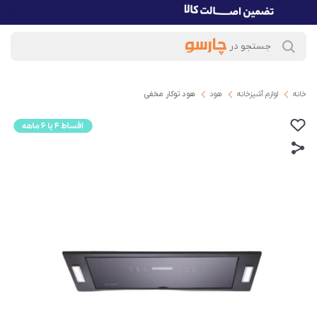
خانه
لوازم آشپزخانه
هود
ھود توکار مخفی