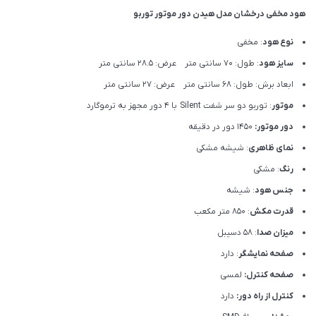
هود مخفی درخشان مدل هیدن دور موتور توربو
نوع هود
: مخفی
سایز هود
: طول: 70 سانتی متر عرض: 28.5 سانتی متر
ابعاد برش: طول: 68 سانتی متر عرض: 27 سانتی متر
موتور
: توربو دو سر شفت Silent با 4 دور مجهز به ترموگارد
دور موتور:
1450 دور در دقیقه
نمای ظاهری
: شیشه مشکی
رنگ
: مشکی
جنس هود
: شیشه
قدرت مکش
: 850 متر مکعب
میزان صدا
: 58 دسیبل
صفحه نمایشگر
: دارد
صفحه کنترل:
لمسی
کنترل از راه دور:
دارد