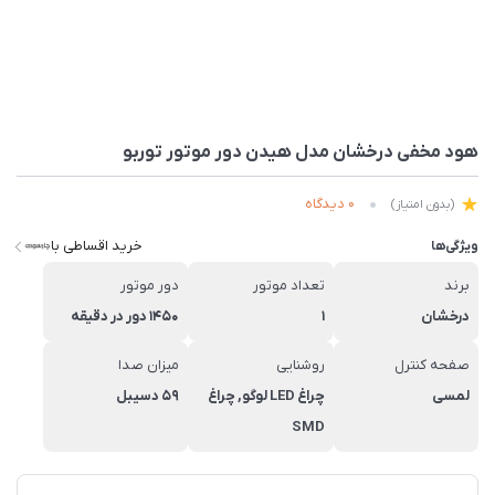
هود مخفی درخشان مدل هیدن دور موتور توربو
0 دیدگاه
(بدون امتیاز)
خرید اقساطی با
ویژگی‌ها
برند
تعداد موتور
دور موتور
درخشان
1
1450 دور در دقیقه
صفحه کنترل
روشنایی
میزان صدا
لمسی
چراغ LED لوگو, چراغ
59 دسیبل
SMD