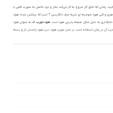
ید. زمانی که اجاق گاز شروع به کار می‌کند بخار و دود حاصل به صورت افقی با
از اولین مدل های هود تولید شده است و از ابتدا که هود وارد آشپزخانه ها شد، از این مدل استفاده می شد. شکل ظاهری و کلی هود شومینه ای شبیه حرف انگلیسی T است که برعکس شده. هود
 نامگذاری به دلیل شکل صفحه پایینی هود است.
هود مورب
که به عنوان هود
ود، باز کردن درب آن در زمان استفاده است. در مدل مورب هود، درب هود راحت‌تر باز و بسته