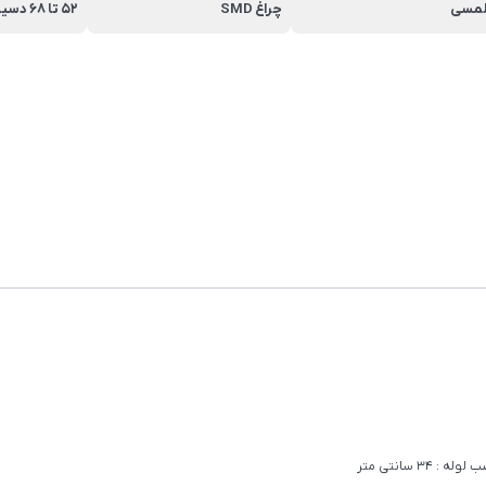
مسی
چراغ SMD
52 تا 68 دسیبل