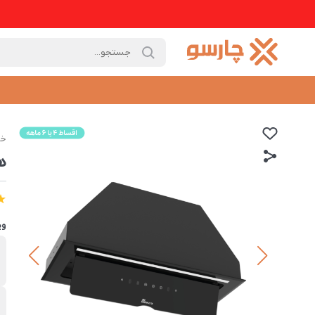
خا
هو
وی
ب
ب
ص