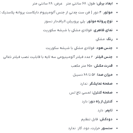
ابعاد برش:
طول: 68 سانتی متر عرض: 28 سانتی متر
موتور
: 4 دور | فن ست چدنی از جنس آلومینیوم دایکاست پروانه پلاستیک mix
نوع پروانه موتور
: پلی پروپیلن الیاف‌دار نسوز
نمای ظاهری
: فولادی مشکی با شیشه سکوریت
رنگ
: مشکی
جنس هود
: فولادی مشکی با شیشه سکوریت
جنس فیلتر
: 2 عدد فیلتر آلومینیومی سه لایه با قابلیت نصب فیلتر ذغالی
قدرت مکش
: 650 متر مکعب
میزان صدا
: 52 تا 68 دسیبل
صفحه نمایشگر
: ندارد
صفحه کنترل:
لمسی تاچ لس
کنترل از راه دور:
دارد
تایمر
: دارد
دودکش
: قابل تنظیم
سنسور
حرارت، دود، گاز: ندارد