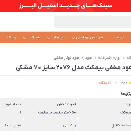
چارسو
سرویس بهداشتی
آشپزخانه
شیرآلات
وبلاگ
نه
لوازم آشپزخانه
هود
ھود توکار مخفی
د مخفی بیمکث مدل 2076 سایز ۷۰ مشکی
1 دیدگاه
3.00
ژگی‌ها
رند
قدرت مکش
تعداد موتور
یمکث
650 متر مکعب بر ساعت
1
فحه کنترل
روشنایی
میزان صدا